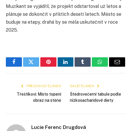
Muzikant se vyjádřil, že projekt odstartoval už letos a
plánuje se dokončit v příštích deseti letech. Město se
buduje na etapy, drahá by se měla uskutečnit v roce
2025.
Facebook
Twitter
Pinterest
LinkedIn
Tumblr
WhatsApp
E-
mail
PŘEDCHOZÍ ČLÁNEK
DALŠÍ ČLÁNEK
Třeštíkovi: Místo topení
Štědrovečerní tabule podle
obraz na stěně
nízkosacharidové diety
Lucie Ferenc Drugdová