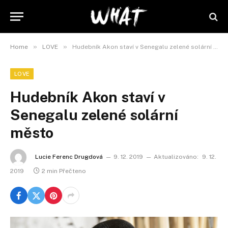
»
»
Home
LOVE
Hudebník Akon staví v Senegalu zelené solární město
LOVE
Hudebník Akon staví v
Senegalu zelené solární
město
Lucie Ferenc Drugdová
9. 12. 2019
Aktualizováno:
9. 12.
2019
2 min Přečteno