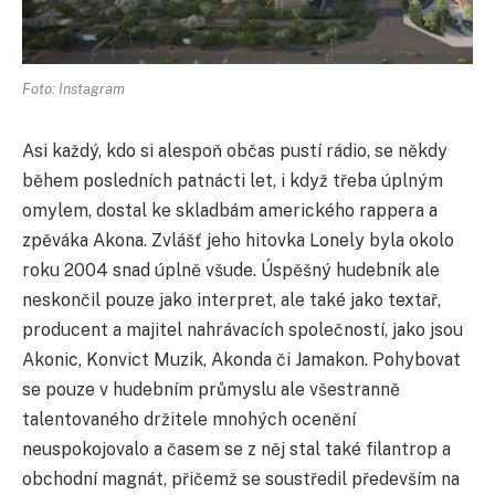
Foto: Instagram
Asi každý, kdo si alespoň občas pustí rádio, se někdy
během posledních patnácti let, i když třeba úplným
omylem, dostal ke skladbám amerického rappera a
zpěváka Akona. Zvlášť jeho hitovka Lonely byla okolo
roku 2004 snad úplně všude. Úspěšný hudebník ale
neskončil pouze jako interpret, ale také jako textař,
producent a majitel nahrávacích společností, jako jsou
Akonic, Konvict Muzik, Akonda či Jamakon. Pohybovat
se pouze v hudebním průmyslu ale všestranně
talentovaného držitele mnohých ocenění
neuspokojovalo a časem se z něj stal také filantrop a
obchodní magnát, přičemž se soustředil především na