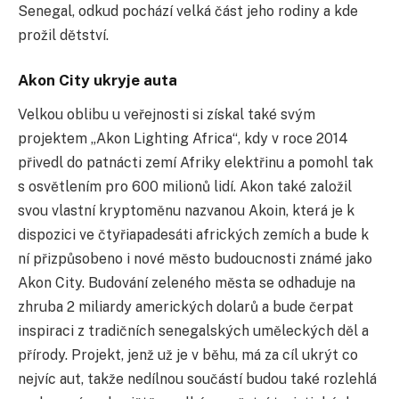
Senegal, odkud pochází velká část jeho rodiny a kde
prožil dětství.
Akon City ukryje auta
Velkou oblibu u veřejnosti si získal také svým
projektem „Akon Lighting Africa“, kdy v roce 2014
přivedl do patnácti zemí Afriky elektřinu a pomohl tak
s osvětlením pro 600 milionů lidí. Akon také založil
svou vlastní kryptoměnu nazvanou Akoin, která je k
dispozici ve čtyřiapadesáti afrických zemích a bude k
ní přizpůsobeno i nové město budoucnosti známé jako
Akon City. Budování zeleného města se odhaduje na
zhruba 2 miliardy amerických dolarů a bude čerpat
inspiraci z tradičních senegalských uměleckých děl a
přírody. Projekt, jenž už je v běhu, má za cíl ukrýt co
nejvíc aut, takže nedílnou součástí budou také rozlehlá