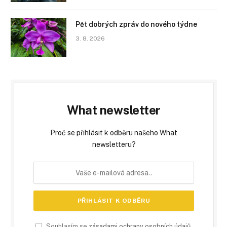
Pět dobrých zpráv do nového týdne
3. 8. 2026
What newsletter
Proč se přihlásit k odběru našeho What
newsletteru?
Souhlasím se
zásadami ochrany osobních údajů
.