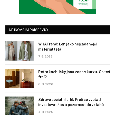
NEJNOVĚJŠÍ PŘÍSPĚVKY
WHATrend: Len jako nejžádanější
materiál léta
7. 8. 2026
Retro kachličky jsou zase v kurzu. Co teď
frčí?
6. 8. 2026
Zdravé sociální sítě: Proč se vyplatí
investovat čas a pozornost do vztahů
4. 8. 2026