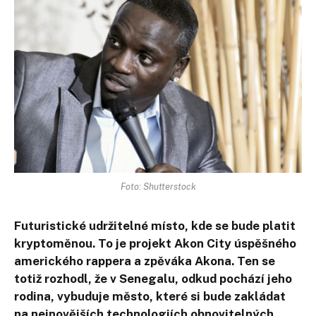
Foto: Shutterstock
Futuristické udržitelné místo, kde se bude platit
kryptoměnou. To je projekt Akon City úspěšného
amerického rappera a zpěváka Akona. Ten se
totiž rozhodl, že v Senegalu, odkud pochází jeho
rodina, vybuduje město, které si bude zakládat
na
nejnovějších technologiích obnovitelných