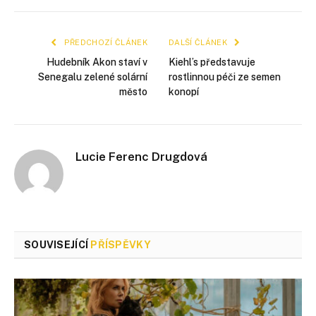
mail
PŘEDCHOZÍ ČLÁNEK
DALŠÍ ČLÁNEK
Hudebník Akon staví v
Kiehl’s představuje
Senegalu zelené solární
rostlinnou péči ze semen
město
konopí
Lucie Ferenc Drugdová
SOUVISEJÍCÍ
PŘÍSPĚVKY