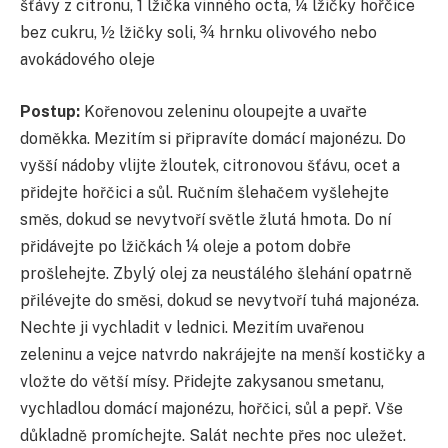
šťávy z citronu, 1 lžička vinného octa, ¼ lžičky hořčice
bez cukru, ½ lžičky soli, ¾ hrnku olivového nebo
avokádového oleje
Postup:
Kořenovou zeleninu oloupejte a uvařte
doměkka. Mezitím si připravíte domácí majonézu. Do
vyšší nádoby vlijte žloutek, citronovou šťávu, ocet a
přidejte hořčici a sůl. Ručním šlehačem vyšlehejte
směs, dokud se nevytvoří světle žlutá hmota. Do ní
přidávejte po lžičkách ¼ oleje a potom dobře
prošlehejte. Zbylý olej za neustálého šlehání opatrně
přilévejte do směsi, dokud se nevytvoří tuhá majonéza.
Nechte ji vychladit v lednici. Mezitím uvařenou
zeleninu a vejce natvrdo nakrájejte na menší kostičky a
vložte do větší mísy. Přidejte zakysanou smetanu,
vychladlou domácí majonézu, hořčici, sůl a pepř. Vše
důkladně promíchejte. Salát nechte přes noc uležet.