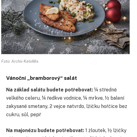
Foto: Archiv KetoMix
Vánoční „bramborový“ salát
Na základ salátu budete potřebovat:
¼ středně
velkého celeru, ¼ ředkve vodnice, ¼ mrkve, ½ balení
zakysané smetany, 2 vejce natvrdo, lžičku hořčice bez
cukru, sůl, pepř
Na majonézu budete potřebovat:
1 žloutek, ½ lžičky