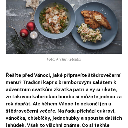
Foto: Archiv KetoMix
Řešíte před Vánoci, jaké připravíte štědrovečerní
menu? Tradiční kapr s bramborovým salátem k
adventním svátkům zkrátka patří a vy si říkáte,
že takovou kalorickou bombu si můžete jednou za
rok dopřát. Ale během Vánoc to nekončí jen u
štědrovečerní večeře. Na řadu přichází cukroví,
vánočka, chlebíčky, jednohubky a spousta dalších
lahůdek. Však to všichni známe. Co si takhle