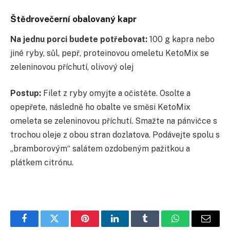
Štědrovečerní obalovaný kapr
Na jednu porci budete potřebovat:
100 g kapra nebo
jiné ryby, sůl, pepř, proteinovou omeletu KetoMix se
zeleninovou příchutí, olivový olej
Postup:
Filet z ryby omyjte a očistěte. Osolte a
opepřete, následně ho obalte ve směsi KetoMix
omeleta se zeleninovou příchutí. Smažte na pánvičce s
trochou oleje z obou stran dozlatova. Podávejte spolu s
„bramborovým“ salátem ozdobeným pažitkou a
plátkem citrónu.
Facebook
Twitter
Pinterest
LinkedIn
Tumblr
WhatsApp
E-