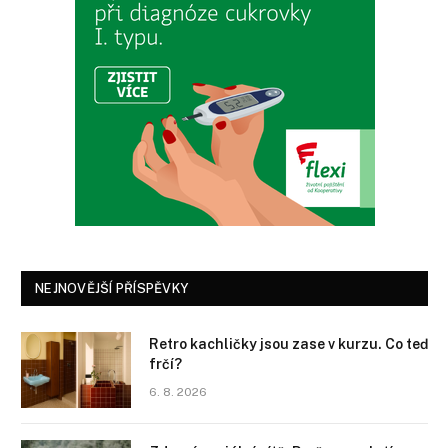
NEJNOVĚJŠÍ PŘÍSPĚVKY
Retro kachličky jsou zase v kurzu. Co teď
frčí?
6. 8. 2026