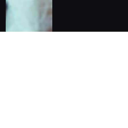
Zpověď Barbory Chuecos:
Synův autismus jsem se
naučila vnímat jako dar