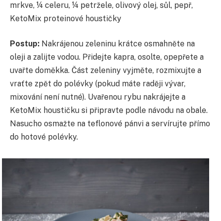
mrkve, ¼ celeru, ¼ petržele, olivový olej, sůl, pepř,
KetoMix proteinové houstičky
Postup:
Nakrájenou zeleninu krátce osmahněte na
oleji a zalijte vodou. Přidejte kapra, osolte, opepřete a
uvařte doměkka. Část zeleniny vyjměte, rozmixujte a
vraťte zpět do polévky (pokud máte raději vývar,
mixování není nutné). Uvařenou rybu nakrájejte a
KetoMix houstičku si připravte podle návodu na obale.
Nasucho osmažte na teflonové pánvi a servírujte přímo
do hotové polévky.