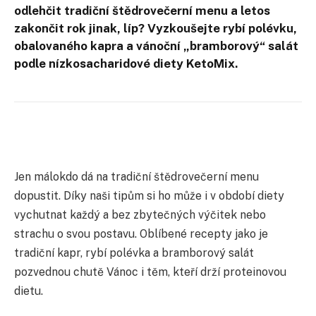
odlehčit tradiční štědrovečerní menu a letos
zakončit rok jinak, líp? Vyzkoušejte rybí polévku,
obalovaného kapra a vánoční „bramborový“ salát
podle nízkosacharidové diety KetoMix.
Jen málokdo dá na tradiční štědrovečerní menu
dopustit. Díky naši tipům si ho může i v období diety
vychutnat každý a bez zbytečných výčitek nebo
strachu o svou postavu. Oblíbené recepty jako je
tradiční kapr, rybí polévka a bramborový salát
pozvednou chutě Vánoc i těm, kteří drží proteinovou
dietu.