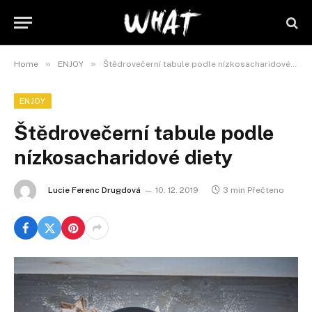
»
»
Home
ENJOY
Štědrovečerní tabule podle nízkosacharidové diety
ENJOY
Štědrovečerní tabule podle
nízkosacharidové diety
Lucie Ferenc Drugdová
10. 12. 2019
3 min Přečteno