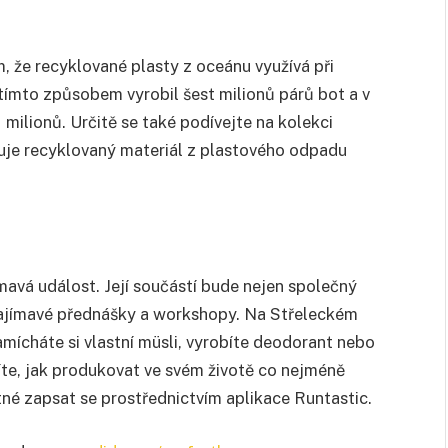
ím, že recyklované plasty z oceánu využívá při
tímto způsobem vyrobil šest milionů párů bot a v
 milionů. Určitě se také podívejte na kolekci
je recyklovaný materiál z plastového odpadu
ímavá událost. Její součástí bude nejen společný
zajímavé přednášky a workshopy. Na Střeleckém
amícháte si vlastní müsli, vyrobíte deodorant nebo
te, jak produkovat ve svém životě co nejméně
utné zapsat se prostřednictvím aplikace Runtastic.