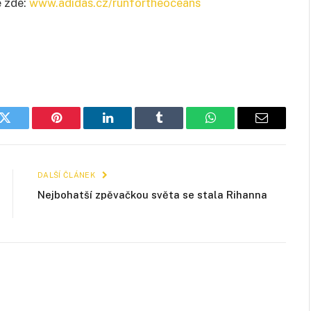
e zde:
www.adidas.cz/runfortheoceans
k
Twitter
Pinterest
LinkedIn
Tumblr
WhatsApp
E-
mail
DALŠÍ ČLÁNEK
Nejbohatší zpěvačkou světa se stala Rihanna