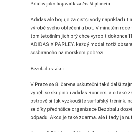
Adidas jako bojovník za čistší planetu
Adidas ale bojuje za čistší vody například i t
výrobě svého oblečení a bot. V minulém roce 
tom letošním jich prý chce vyrobit dokonce 11
ADIDAS X PARLEY, každý model totiž obsahu
sesbíraného na mořském pobřeží.
Bezobalu v akci
V Praze se 8. června uskuteční také další zaj
výběh se skupinou adidas Runners, ale také 
ostrově si tak vyzkoušíte surfařský trénink, n
se díky přednášce organizace Bezobalu dozví
odpadu. Akce je také zdarma, ale i tady je n