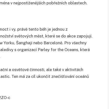
ména v nejpostiženějších pobřežních oblastech.
ct i vy, právě tento běh je jednou z
množství světových měst, které se do akce zapojují.
New Yorku, Šanghaji nebo Barceloně. Pro všechny
aledivy s organizací Parley for the Oceans, která
.
ční a osvětové činnosti, ale také v aktivitách
stic. Ten má za cíl ukončit znečišťování oceánů
2ZO-c