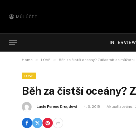
MŮJ ÚČET
INTERVIE
»
»
Home
LOVE
Běh za čistší oceány? Zúčastnit se můžete i
LOVE
Běh za čistší oceány? Z
Lucie Ferenc Drugdová
4. 6. 2019
Aktualizováno: