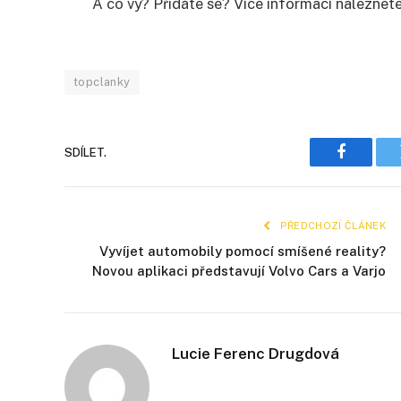
A co vy? Přidáte se? Více informací naleznet
topclanky
SDÍLET.
Faceboo
PŘEDCHOZÍ ČLÁNEK
Vyvíjet automobily pomocí smíšené reality?
Novou aplikaci představují Volvo Cars a Varjo
Lucie Ferenc Drugdová