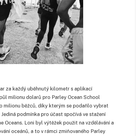
lar za každý uběhnutý kilometr s aplikací
 půl milionu dolarů pro Parley Ocean School
o milionu běžců, díky kterým se podařilo vybrat
 Jediná podmínka pro účast spočívá ve stažení
he Oceans. Loni byl výtěžek použit na vzdělávání a
ování oceánů, a to v rámci zmiňovaného Parley