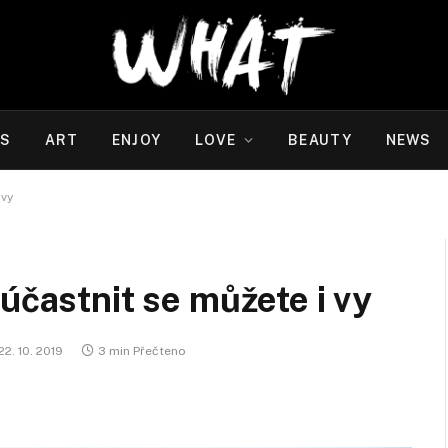
WS
ART
ENJOY
LOVE
BEAUTY
NEWS
 vy
účastnit se můžete i vy
22. 10. 2019
3 min Přečteno