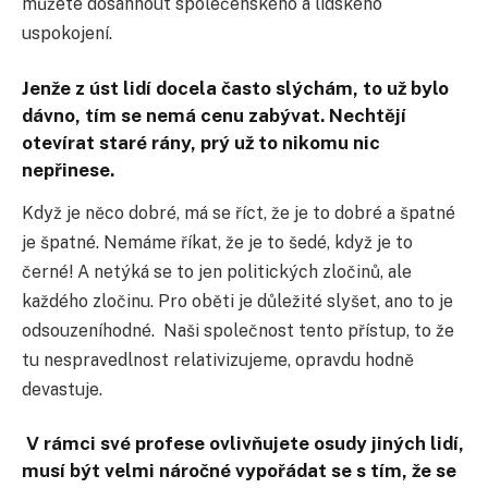
můžete dosáhnout společenského a lidského
uspokojení.
Jenže z úst lidí docela často slýchám, to už bylo
dávno, tím se nemá cenu zabývat. Nechtějí
otevírat staré rány, prý už to nikomu nic
nepřinese.
Když je něco dobré, má se říct, že je to dobré a špatné
je špatné. Nemáme říkat, že je to šedé, když je to
černé! A netýká se to jen politických zločinů, ale
každého zločinu. Pro oběti je důležité slyšet, ano to je
odsouzeníhodné. Naši společnost tento přístup, to že
tu nespravedlnost relativizujeme, opravdu hodně
devastuje.
V rámci své profese ovlivňujete osudy jiných lidí,
musí být velmi náročné vypořádat se s tím, že se