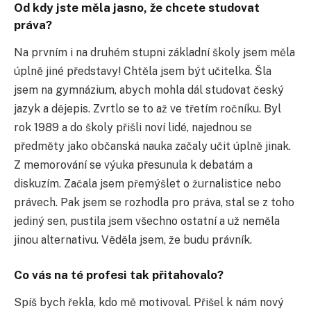
Od kdy jste měla jasno, že chcete studovat
práva?
Na prvním i na druhém stupni základní školy jsem měla
úplně jiné představy! Chtěla jsem být učitelka. Šla
jsem na gymnázium, abych mohla dál studovat český
jazyk a dějepis. Zvrtlo se to až ve třetím ročníku. Byl
rok 1989 a do školy přišli noví lidé, najednou se
předměty jako občanská nauka začaly učit úplně jinak.
Z memorování se výuka přesunula k debatám a
diskuzím. Začala jsem přemýšlet o žurnalistice nebo
právech. Pak jsem se rozhodla pro práva, stal se z toho
jediný sen, pustila jsem všechno ostatní a už neměla
jinou alternativu. Věděla jsem, že budu právník.
Co vás na té profesi tak přitahovalo?
Spíš bych řekla, kdo mě motivoval. Přišel k nám nový