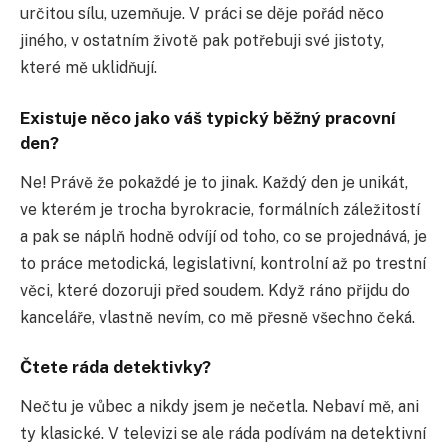
určitou sílu, uzemňuje. V práci se děje pořád něco
jiného, v ostatním životě pak potřebuji své jistoty,
které mě uklidňují.
Existuje něco jako váš typický běžný pracovní
den?
Ne! Právě že pokaždé je to jinak. Každý den je unikát,
ve kterém je trocha byrokracie, formálních záležitostí
a pak se náplň hodně odvíjí od toho, co se projednává, je
to práce metodická, legislativní, kontrolní až po trestní
věci, které dozoruji před soudem. Když ráno přijdu do
kanceláře, vlastně nevím, co mě přesně všechno čeká.
Čtete ráda detektivky?
Nečtu je vůbec a nikdy jsem je nečetla. Nebaví mě, ani
ty klasické. V televizi se ale ráda podívám na detektivní