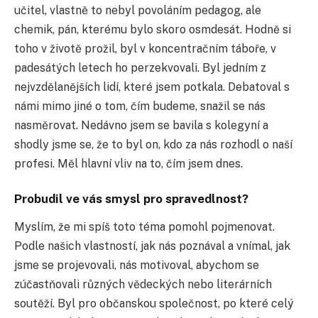
učitel, vlastně to nebyl povoláním pedagog, ale
chemik, pán, kterému bylo skoro osmdesát. Hodně si
toho v životě prožil, byl v koncentračním táboře, v
padesátých letech ho perzekvovali. Byl jedním z
nejvzdělanějších lidí, které jsem potkala. Debatoval s
námi mimo jiné o tom, čím budeme, snažil se nás
nasměrovat. Nedávno jsem se bavila s kolegyní a
shodly jsme se, že to byl on, kdo za nás rozhodl o naší
profesi. Měl hlavní vliv na to, čím jsem dnes.
Probudil ve vás smysl pro spravedlnost?
Myslím, že mi spíš toto téma pomohl pojmenovat.
Podle našich vlastností, jak nás poznával a vnímal, jak
jsme se projevovali, nás motivoval, abychom se
zúčastňovali různých vědeckých nebo literárních
soutěží. Byl pro občanskou společnost, po které celý