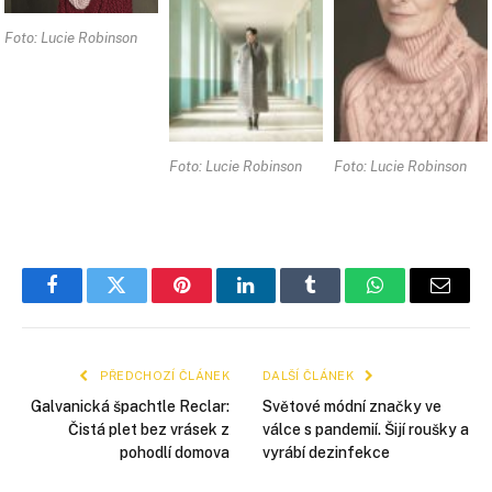
Foto: Lucie Robinson
Foto: Lucie Robinson
Foto: Lucie Robinson
Facebook
Twitter
Pinterest
LinkedIn
Tumblr
WhatsApp
E-
mail
PŘEDCHOZÍ ČLÁNEK
DALŠÍ ČLÁNEK
Galvanická špachtle Reclar:
Světové módní značky ve
Čistá plet bez vrásek z
válce s pandemií. Šijí roušky a
pohodlí domova
vyrábí dezinfekce