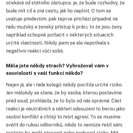
očekává od státního zástupce, je, že bude rozhodný, že
bude mít cíl a zná cestu, jak ho naplnit. O tom se
uvažuje především, pak teprve přichází případně na
řadu mužský a ženský přístup k práci, to že jsou ženy
například schopné potlačit v některých situacích
určité vlastnosti. Nikdy jsem se ale nepotkala s
negativní reakcí vůči sobě.
Měla jste někdy strach? Vyhrožoval vám v
souvislosti s vaší funkcí někdo?
Nejen já, ale i řada kolegů někdy pocítila určité riziko.
Jen málokdy se stane, že by osoba, kterou postavíme
před soud, prohlásila, že to bylo od nás správné. Část
reakcí je neutrálních a někteří odsouzení to berou jako
osobní konflikt a chtějí to řešit agresí. To se musíme
svěřit do rukou odborníků, nikdo to nemůže řešit sám,
protože by mohl přecenit nebo podcenit riziko. Mít