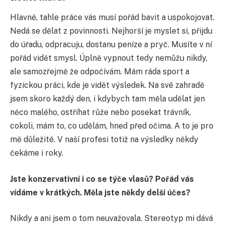
Hlavně, tahle práce vás musí pořád bavit a uspokojovat.
Nedá se dělat z povinnosti. Nejhorší je myslet si, přijdu
do úřadu, odpracuju, dostanu peníze a pryč. Musíte v ní
pořád vidět smysl. Úplně vypnout tedy nemůžu nikdy,
ale samozřejmě že odpočívám. Mám ráda sport a
fyzickou práci, kde je vidět výsledek. Na své zahradě
jsem skoro každý den, i kdybych tam měla udělat jen
něco malého, ostříhat růže nebo posekat trávník,
cokoli, mám to, co udělám, hned před očima. A to je pro
mě důležité. V naší profesi totiž na výsledky někdy
čekáme i roky.
Jste konzervativní i co se týče vlasů? Pořád vás
vídáme v krátkých. Měla jste někdy delší účes?
Nikdy a ani jsem o tom neuvažovala. Stereotyp mi dává