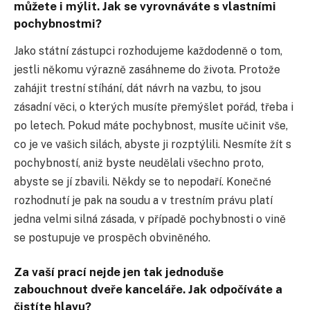
můžete i mýlit. Jak se vyrovnáváte s vlastními
pochybnostmi?
Jako státní zástupci rozhodujeme každodenně o tom,
jestli někomu výrazně zasáhneme do života. Protože
zahájit trestní stíhání, dát návrh na vazbu, to jsou
zásadní věci, o kterých musíte přemýšlet pořád, třeba i
po letech. Pokud máte pochybnost, musíte učinit vše,
co je ve vašich silách, abyste ji rozptýlili. Nesmíte žít s
pochybností, aniž byste neudělali všechno proto,
abyste se jí zbavili. Někdy se to nepodaří. Konečné
rozhodnutí je pak na soudu a v trestním právu platí
jedna velmi silná zásada, v případě pochybnosti o vině
se postupuje ve prospěch obviněného.
Za vaší prací nejde jen tak jednoduše
zabouchnout dveře kanceláře. Jak odpočíváte a
čistíte hlavu?