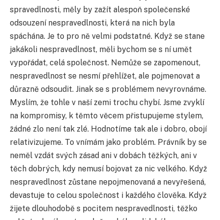
spravedlnosti, měly by zažít alespoň společenské
odsouzení nespravedlnosti, která na nich byla
spáchána. Je to pro ně velmi podstatné. Když se stane
jakákoli nespravedlnost, měli bychom se s ní umět
vypořádat, celá společnost. Nemůže se zapomenout,
nespravedlnost se nesmí přehlížet, ale pojmenovat a
důrazně odsoudit. Jinak se s problémem nevyrovnáme.
Myslím, že tohle v naší zemi trochu chybí. Jsme zvyklí
na kompromisy, k těmto věcem přistupujeme stylem,
žádné zlo není tak zlé. Hodnotíme tak ale i dobro, obojí
relativizujeme. To vnímám jako problém. Právník by se
neměl vzdát svých zásad ani v dobách těžkých, ani v
těch dobrých, kdy nemusí bojovat za nic velkého. Když
nespravedlnost zůstane nepojmenovaná a nevyřešená,
devastuje to celou společnost i každého člověka. Když
žijete dlouhodobě s pocitem nespravedlnosti, těžko