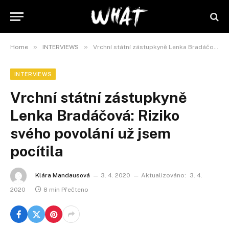
»
»
Home
INTERVIEWS
Vrchní státní zástupkyně Lenka Bradáčová: Riziko svého povolání už jsem pocítila
INTERVIEWS
Vrchní státní zástupkyně
Lenka Bradáčová: Riziko
svého povolání už jsem
pocítila
Klára Mandausová
3. 4. 2020
Aktualizováno:
3. 4.
2020
8 min Přečteno