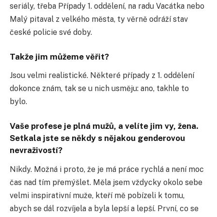
seriály, třeba Případy 1. oddělení, na radu Vacátka nebo
Malý pitaval z velkého města, ty věrně odráží stav
české policie své doby.
Takže jim můžeme věřit?
Jsou velmi realistické. Některé případy z 1. oddělení
dokonce znám, tak se u nich usměju: ano, takhle to
bylo.
Vaše profese je plná mužů, a velíte jim vy, žena.
Setkala jste se někdy s nějakou genderovou
nevraživostí?
Nikdy. Možná i proto, že je má práce rychlá a není moc
čas nad tím přemýšlet. Měla jsem vždycky okolo sebe
velmi inspirativní muže, kteří mě pobízeli k tomu,
abych se dál rozvíjela a byla lepší a lepší. První, co se