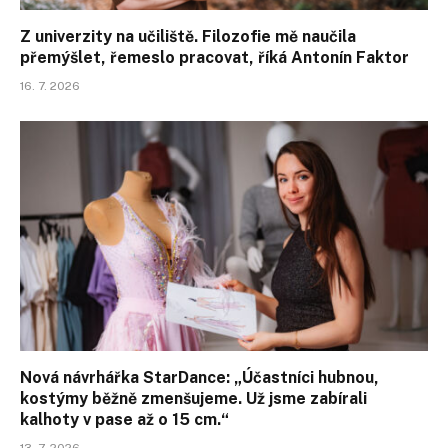
Z univerzity na učiliště. Filozofie mě naučila
přemýšlet, řemeslo pracovat, říká Antonín Faktor
16. 7. 2026
Nová návrhářka StarDance: „Účastníci hubnou,
kostýmy běžně zmenšujeme. Už jsme zabírali
kalhoty v pase až o 15 cm.“
13. 7. 2026