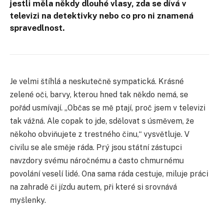
jestli měla někdy dlouhé vlasy, zda se dívá v
televizi na detektivky nebo co pro ni znamená
spravedlnost.
Je velmi štíhlá a neskutečně sympatická. Krásné
zelené oči, barvy, kterou hned tak někdo nemá, se
pořád usmívají. „Občas se mě ptají, proč jsem v televizi
tak vážná. Ale copak to jde, sdělovat s úsměvem, že
někoho obviňujete z trestného činu,“ vysvětluje. V
civilu se ale směje ráda. Prý jsou státní zástupci
navzdory svému náročnému a často chmurnému
povolání veselí lidé. Ona sama ráda cestuje, miluje práci
na zahradě či jízdu autem, při které si srovnává
myšlenky.