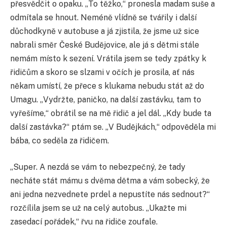
přesvědčit o opaku. „To těžko,“ pronesla madam suše a
odmítala se hnout. Neméně vlídně se tvářily i další
důchodkyně v autobuse a já zjistila, že jsme už sice
nabrali směr České Budějovice, ale já s dětmi stále
nemám místo k sezení. Vrátila jsem se tedy zpátky k
řidičům a skoro se slzami v očích je prosila, ať nás
někam umístí, že přece s klukama nebudu stát až do
Umagu. „Vydržte, paničko, na další zastávku, tam to
vyřešíme,“ obrátil se na mě řidič a jel dál. „Kdy bude ta
další zastávka?“ ptám se. „V Budějkách,“ odpověděla mi
bába, co seděla za řidičem.
„Super. A nezdá se vám to nebezpečný, že tady
necháte stát mámu s dvěma dětma a vám sobecký, že
ani jedna nezvednete prdel a nepustíte nás sednout?“
rozčílila jsem se už na celý autobus. „Ukažte mi
zasedací pořádek,“ řvu na řidiče zoufale.