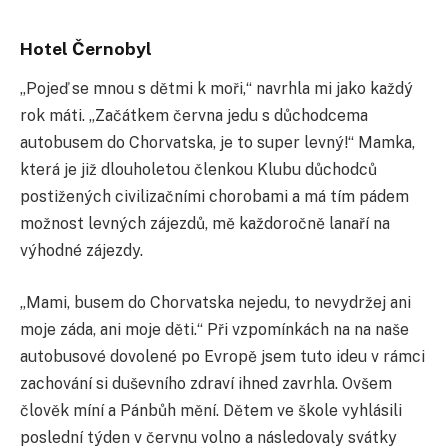
Hotel Černobyl
„Pojeď se mnou s dětmi k moři,“ navrhla mi jako každý
rok máti. „Začátkem června jedu s důchodcema
autobusem do Chorvatska, je to super levný!“ Mamka,
která je již dlouholetou členkou Klubu důchodců
postižených civilizačními chorobami a má tím pádem
možnost levných zájezdů, mě každoročně lanaří na
výhodné zájezdy.
„Mami, busem do Chorvatska nejedu, to nevydržej ani
moje záda, ani moje děti.“ Při vzpomínkách na na naše
autobusové dovolené po Evropě jsem tuto ideu v rámci
zachování si duševního zdraví ihned zavrhla. Ovšem
člověk míní a Pánbůh mění. Dětem ve škole vyhlásili
poslední týden v červnu volno a následovaly svátky