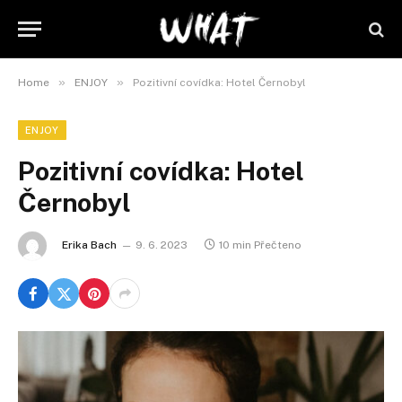
»
»
Home
ENJOY
Pozitivní covídka: Hotel Černobyl
ENJOY
Pozitivní covídka: Hotel
Černobyl
Erika Bach
9. 6. 2023
10 min Přečteno