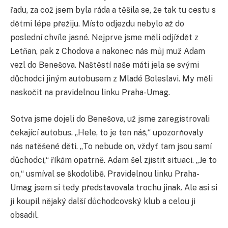
řadu, za což jsem byla ráda a těšila se, že tak tu cestu s
dětmi lépe přežiju. Místo odjezdu nebylo až do
poslední chvíle jasné. Nejprve jsme měli odjíždět z
Letňan, pak z Chodova a nakonec nás můj muž Adam
vezl do Benešova. Naštěstí naše máti jela se svými
důchodci jiným autobusem z Mladé Boleslavi. My měli
naskočit na pravidelnou linku Praha-Umag.
Sotva jsme dojeli do Benešova, už jsme zaregistrovali
čekající autobus. „Hele, to je ten náš,“ upozorňovaly
nás natěšené děti. „To nebude on, vždyť tam jsou samí
důchodci,“ říkám opatrně. Adam šel zjistit situaci. „Je to
on,“ usmíval se škodolibě. Pravidelnou linku Praha-
Umag jsem si tedy představovala trochu jinak. Ale asi si
ji koupil nějaký další důchodcovský klub a celou ji
obsadil.