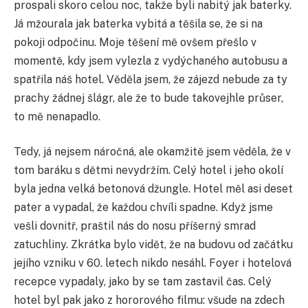
prospali skoro celou noc, takže byli nabitý jak baterky.
Já mžourala jak baterka vybitá a těšila se, že si na
pokoji odpočinu. Moje těšení mě ovšem přešlo v
momentě, kdy jsem vylezla z vydýchaného autobusu a
spatřila náš hotel. Věděla jsem, že zájezd nebude za ty
prachy žádnej šlágr, ale že to bude takovejhle průser,
to mě nenapadlo.
Tedy, já nejsem náročná, ale okamžitě jsem věděla, že v
tom baráku s dětmi nevydržím. Celý hotel i jeho okolí
byla jedna velká betonová džungle. Hotel měl asi deset
pater a vypadal, že každou chvíli spadne. Když jsme
vešli dovnitř, praštil nás do nosu příšerný smrad
zatuchliny. Zkrátka bylo vidět, že na budovu od začátku
jejího vzniku v 60. letech nikdo nesáhl. Foyer i hotelová
recepce vypadaly, jako by se tam zastavil čas. Celý
hotel byl pak jako z hororového filmu: všude na zdech