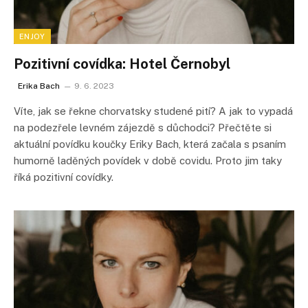
ENJOY
Pozitivní covídka: Hotel Černobyl
Erika Bach
9. 6. 2023
Víte, jak se řekne chorvatsky studené pití? A jak to vypadá
na podezřele levném zájezdě s důchodci? Přečtěte si
aktuální povídku koučky Eriky Bach, která začala s psaním
humorně laděných povídek v době covidu. Proto jim taky
říká pozitivní covídky.