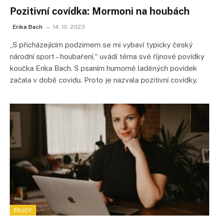
Pozitivní covídka: Mormoni na houbách
Erika Bach
14. 10. 2023
„S přicházejícím podzimem se mi vybaví typicky český
národní sport – houbaření,“ uvádí téma své říjnové povídky
koučka Erika Bach. S psaním humorně laděných povídek
začala v době covidu. Proto je nazvala pozitivní covídky.
ENJOY