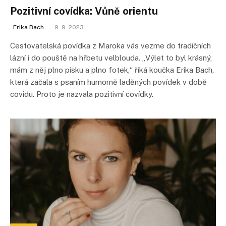
Pozitivní covídka: Vůně orientu
Erika Bach
9. 9. 2023
Cestovatelská povídka z Maroka vás vezme do tradičních
lázní i do pouště na hřbetu velblouda. „Výlet to byl krásný,
mám z něj plno písku a plno fotek,“ říká koučka Erika Bach,
která začala s psaním humorně laděných povídek v době
covidu. Proto je nazvala pozitivní covídky.