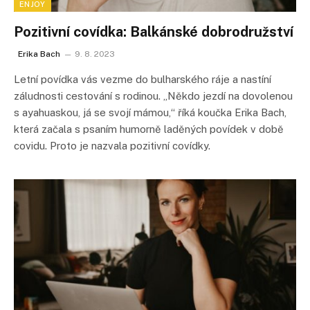
ENJOY
Pozitivní covídka: Balkánské dobrodružství
Erika Bach
9. 8. 2023
Letní povídka vás vezme do bulharského ráje a nastíní
záludnosti cestování s rodinou. „Někdo jezdí na dovolenou
s ayahuaskou, já se svojí mámou,“ říká koučka Erika Bach,
která začala s psaním humorně laděných povídek v době
covidu. Proto je nazvala pozitivní covídky.