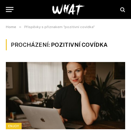
»
Home
Příspěvky s příznakem "pozitivní covídka"
PROCHÁZENÍ:
POZITIVNÍ COVÍDKA
ENJOY