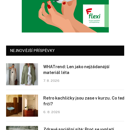
NEJNOVĚJŠÍ PŘÍSPĚVKY
WHATrend: Len jako nejžádanější
materiál léta
7. 8. 2026
Retro kachličky jsou zase v kurzu. Co teď
frčí?
6. 8. 2026
Zdravé sociální sítě: Proč se vyplatí