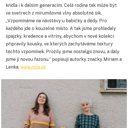
křídla i k dalším generacím. Celá rodina tak může být
ve svetrech z mírumilovné vlny absolutně šik.
„Vzpomínáme na návštěvy u babičky a dědy. Pro
každého jde o kouzelné místo. A tak jsme prohledaly
špajzky, kredence a vitríny, abychom v nové kolekci
připravily kousky, ve kterých zachytáváme textury
těchto vzpomínek. Prožily jsme nostalgii znovu, a daly
jsme jí novou fazonu,“ popisují autorky značky Miriam a
Lenka.
www.mile.sk