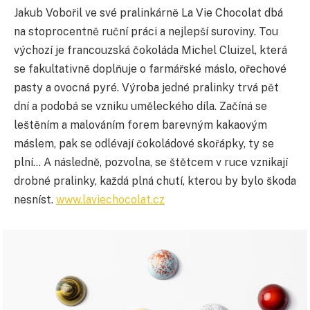
Jakub Vobořil ve své pralinkárně La Vie Chocolat dbá
na stoprocentně ruční práci a nejlepší suroviny. Tou
výchozí je francouzská čokoláda Michel Cluizel, která
se fakultativně doplňuje o farmářské máslo, ořechové
pasty a ovocná pyré. Výroba jedné pralinky trvá pět
dní a podobá se vzniku uměleckého díla. Začíná se
leštěním a malováním forem barevným kakaovým
máslem, pak se odlévají čokoládové skořápky, ty se
plní… A následně, pozvolna, se štětcem v ruce vznikají
drobné pralinky, každá plná chutí, kterou by bylo škoda
nesníst.
www.laviechocolat.cz