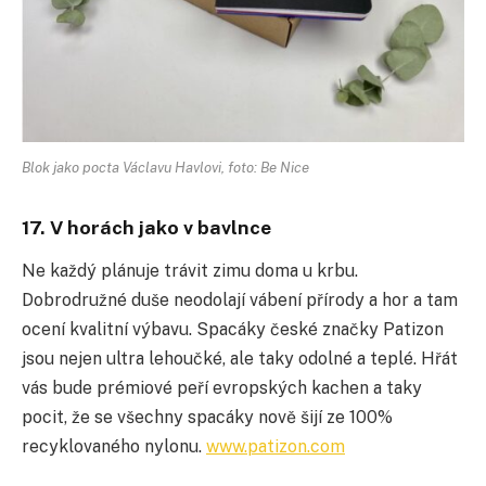
Blok jako pocta Václavu Havlovi, foto: Be Nice
17. V horách jako v bavlnce
Ne každý plánuje trávit zimu doma u krbu.
Dobrodružné duše neodolají vábení přírody a hor a tam
ocení kvalitní výbavu. Spacáky české značky Patizon
jsou nejen ultra lehoučké, ale taky odolné a teplé. Hřát
vás bude prémiové peří evropských kachen a taky
pocit, že se všechny spacáky nově šijí ze 100%
recyklovaného nylonu.
www.patizon.com