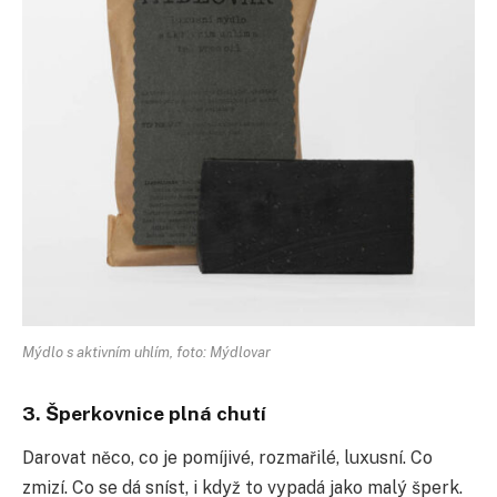
Mýdlo s aktivním uhlím, foto: Mýdlovar
3. Šperkovnice plná chutí
Darovat něco, co je pomíjivé, rozmařilé, luxusní. Co
zmizí. Co se dá sníst, i když to vypadá jako malý šperk.