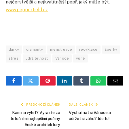
nejčerstvější a nejkvalitnější pepř, jaký může být.
www.pepperfield.cz
dárky
diamanty
menstruace
recyklace
šperky
stres
udržitelnost
Vánoce
vůně
Facebook
Twitter
Pinterest
LinkedIn
Tumblr
WhatsApp
E-
mail
PŘEDCHOZÍ ČLÁNEK
DALŠÍ ČLÁNEK
Kam na výlet? Vyrazte za
Vychutnat si Vánoce a
letošními nejlepšími počiny
udržet si váhu? Jde to!
české architektury