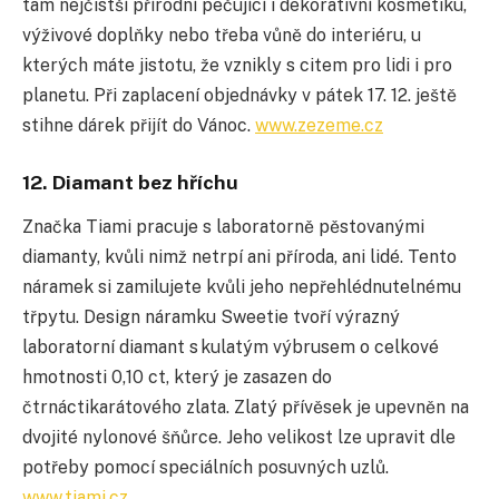
tam nejčistší přírodní pečující i dekorativní kosmetiku,
výživové doplňky nebo třeba vůně do interiéru, u
kterých máte jistotu, že vznikly s citem pro lidi i pro
planetu. Při zaplacení objednávky v pátek 17. 12. ještě
stihne dárek přijít do Vánoc.
www.zezeme.cz
12. Diamant bez hříchu
Značka Tiami pracuje s laboratorně pěstovanými
diamanty, kvůli nimž netrpí ani příroda, ani lidé. Tento
náramek si zamilujete kvůli jeho nepřehlédnutelnému
třpytu. Design náramku Sweetie tvoří výrazný
laboratorní diamant s kulatým výbrusem o celkové
hmotnosti 0,10 ct, který je zasazen do
čtrnáctikarátového zlata. Zlatý přívěsek
je upevněn na
dvojité nylonové šňůrce. Jeho velikost lze upravit dle
potřeby pomocí speciálních posuvných uzlů.
www.tiami.cz