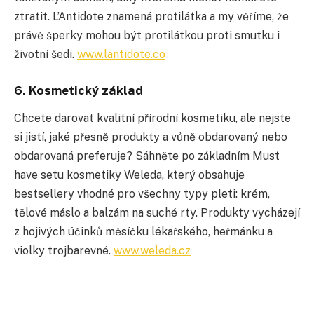
ztratit. L’Antidote znamená protilátka a my věříme, že
právě šperky mohou být protilátkou proti smutku i
životní šedi.
www.lantidote.co
6. Kosmetický základ
Chcete darovat kvalitní přírodní kosmetiku, ale nejste
si jistí, jaké přesně produkty a vůně obdarovaný nebo
obdarovaná preferuje? Sáhněte po základním Must
have setu kosmetiky Weleda, který obsahuje
bestsellery vhodné pro všechny typy pleti: krém,
tělové máslo a balzám na suché rty. Produkty vycházejí
z hojivých účinků měsíčku lékařského, heřmánku a
violky trojbarevné.
www.weleda.cz