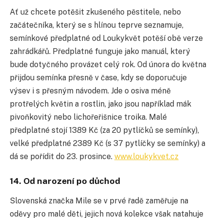
Ať už chcete potěšit zkušeného pěstitele, nebo
začátečníka, který se s hlínou teprve seznamuje,
semínkové předplatné od Loukykvět potěší obě verze
zahrádkářů. Předplatné funguje jako manuál, který
bude dotyčného provázet celý rok. Od února do května
přijdou semínka přesně v čase, kdy se doporučuje
výsev i s přesným návodem. Jde o osiva méně
protřelých květin a rostlin, jako jsou například mák
pivoňkovitý nebo lichořeřišnice troika. Malé
předplatné stojí 1389 Kč (za 20 pytlíčků se semínky),
velké předplatné 2389 Kč (s 37 pytlíčky se semínky) a
dá se pořídit do 23. prosince.
www.loukykvet.cz
14. Od narození po důchod
Slovenská značka Mile se v prvé řadě zaměřuje na
oděvy pro malé děti, jejich nová kolekce však natahuje