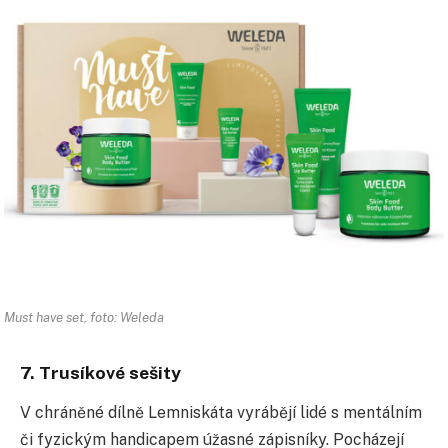
Must have set, foto: Weleda
7. Trusíkové sešity
V chráněné dílně Lemniskáta vyrábějí lidé s mentálním
či fyzickým handicapem úžasné zápisníky. Pocházejí