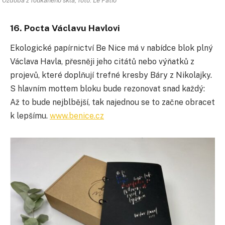
Ozdoba z foukaného skla, foto: Le Patio
16. Pocta Václavu Havlovi
Ekologické papírnictví Be Nice má v nabídce blok plný
Václava Havla, přesněji jeho citátů nebo výňatků z
projevů, které doplňují trefné kresby Báry z Nikolajky.
S hlavním mottem bloku bude rezonovat snad každý:
Až to bude nejblbější, tak najednou se to začne obracet
k lepšímu.
www.benice.cz