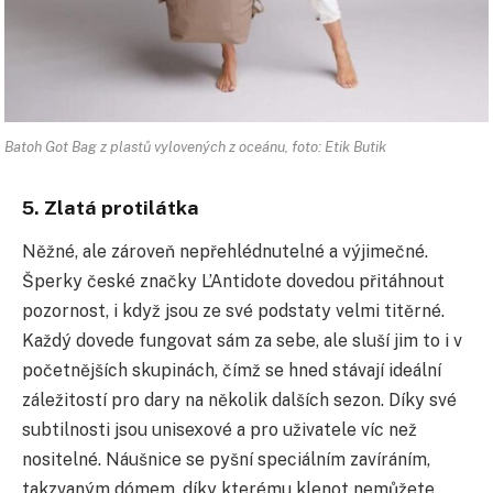
Batoh Got Bag z plastů vylovených z oceánu, foto: Etik Butik
5. Zlatá protilátka
Něžné, ale zároveň nepřehlédnutelné a výjimečné.
Šperky české značky L’Antidote dovedou přitáhnout
pozornost, i když jsou ze své podstaty velmi titěrné.
Každý dovede fungovat sám za sebe, ale sluší jim to i v
početnějších skupinách, čímž se hned stávají ideální
záležitostí pro dary na několik dalších sezon. Díky své
subtilnosti jsou unisexové a pro uživatele víc než
nositelné. Náušnice se pyšní speciálním zavíráním,
takzvaným dómem, díky kterému klenot nemůžete