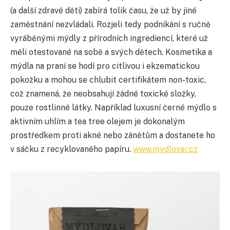
(a další zdravé děti) zabírá tolik času, že už by jiné
zaměstnání nezvládali. Rozjeli tedy podnikání s ručně
vyráběnými mýdly z přírodních ingrediencí, které už
měli otestované na sobě a svých dětech. Kosmetika a
mýdla na praní se hodí pro citlivou i ekzematickou
pokožku a mohou se chlubit certifikátem non-toxic,
což znamená, že neobsahují žádné toxické složky,
pouze rostlinné látky. Například luxusní černé mýdlo s
aktivním uhlím a tea tree olejem je dokonalým
prostředkem proti akné nebo zánětům a dostanete ho
v sáčku z recyklovaného papíru.
www.mydlovar.cz