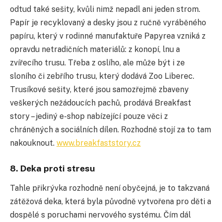
odtud také sešity, kvůli nimž nepadl ani jeden strom.
Papír je recyklovaný a desky jsou z ručně vyráběného
papíru, který v rodinné manufaktuře Papyrea vzniká z
opravdu netradičních materiálů: z konopí, lnu a
zvířecího trusu. Třeba z oslího, ale může být i ze
sloního či zebřího trusu, který dodává Zoo Liberec.
Trusíkové sešity, které jsou samozřejmě zbaveny
veškerých nežádoucích pachů, prodává Breakfast
story – jediný e-shop nabízející pouze věci z
chráněných a sociálních dílen. Rozhodně stojí za to tam
nakouknout.
www.breakfaststory.cz
8. Deka proti stresu
Tahle přikrývka rozhodně není obyčejná, je to takzvaná
zátěžová deka, která byla původně vytvořena pro děti a
dospělé s poruchami nervového systému. Čím dál