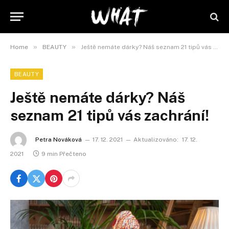
»
»
Home
BEAUTY
Ještě nemáte dárky? Náš seznam 21 tipů vás zachrání!
BEAUTY
Ještě nemáte dárky? Náš
seznam 21 tipů vás zachrání!
Petra Nováková
17. 12. 2021
Aktualizováno:
17. 12.
2021
9 min Přečteno