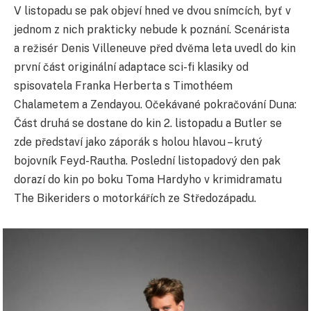
V listopadu se pak objeví hned ve dvou snímcích, byť v
jednom z nich prakticky nebude k poznání. Scenárista
a režisér Denis Villeneuve před dvěma leta uvedl do kin
první část originální adaptace sci-fi klasiky od
spisovatela Franka Herberta s Timothéem
Chalametem a Zendayou. Očekávané pokračování Duna:
Část druhá se dostane do kin 2. listopadu a Butler se
zde představí jako záporák s holou hlavou – krutý
bojovník Feyd-Rautha. Poslední listopadový den pak
dorazí do kin po boku Toma Hardyho v krimidramatu
The Bikeriders o motorkářích ze Středozápadu.