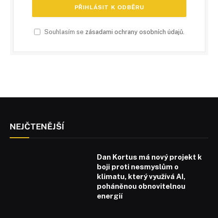
Souhlasím se
zásadami ochrany osobních údajů
.
NEJČTENĚJŠÍ
Dan Kortus má nový projekt k
boji proti nesmyslům o
klimatu, který využívá AI,
poháněnou obnovitelnou
energií