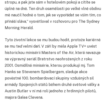
stropu, a pak jste sám v hotelovém pokoji a cítíte se
úplně na dně. Ten druh osamělosti po velké vlně obdivu
mě naučil hodně o tom, jak se vypořádat se vším tím, co
přináší sláva,“ vysvětloval v rozhovoru pro The Sydney
Morning Herald.
Tyto životní lekce se mu budou hodit, protože kariérně
se mu teď velmi daří. V září by měla Apple TV+ uvést
historickou minisérii Masters of the Air, která navazuje
na výpravný seriál Bratrstvo neohrožených z roku
2001. Osmidílná minisérie, kterou produkují mj. Tom
Hanks se Stevenem Spielbergem, sleduje akce
pověstné 100. bombardovací skupiny vzdušných sil
armády Spojených států během druhé světové války a
Austin Butler v ní má roli jednoho z hrdinných pilotů,
majora Galea Clevena.