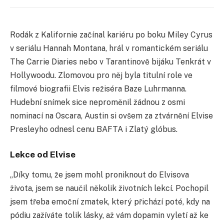
Rodák z Kalifornie začínal kariéru po boku Miley Cyrus
v seriálu Hannah Montana, hrál v romantickém seriálu
The Carrie Diaries nebo v Tarantinově bijáku Tenkrát v
Hollywoodu. Zlomovou pro něj byla titulní role ve
filmové biografii Elvis režiséra Baze Luhrmanna.
Hudební snímek sice neproměnil žádnou z osmi
nominací na Oscara, Austin si ovšem za ztvárnění Elvise
Presleyho odnesl cenu BAFTA i Zlatý glóbus.
Lekce od Elvise
„Díky tomu, že jsem mohl proniknout do Elvisova
života, jsem se naučil několik životních lekcí. Pochopil
jsem třeba emoční zmatek, který přichází poté, kdy na
pódiu zažíváte tolik lásky, až vám dopamin vyletí až ke