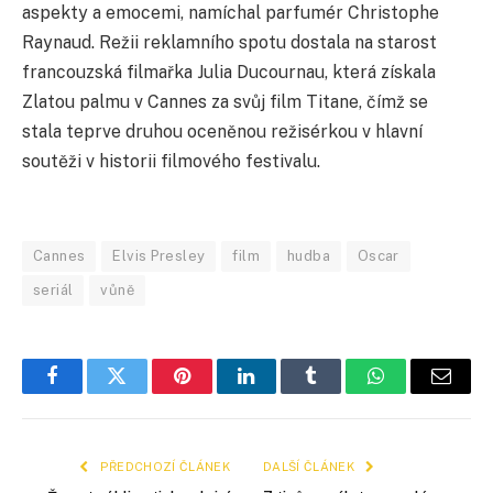
aspekty a emocemi, namíchal parfumér Christophe
Raynaud. Režii reklamního spotu dostala na starost
francouzská filmařka Julia Ducournau, která získala
Zlatou palmu v Cannes za svůj film Titane, čímž se
stala teprve druhou oceněnou režisérkou v hlavní
soutěži v historii filmového festivalu.
Cannes
Elvis Presley
film
hudba
Oscar
seriál
vůně
Facebook
Twitter
Pinterest
LinkedIn
Tumblr
WhatsApp
E-
mail
PŘEDCHOZÍ ČLÁNEK
DALŠÍ ČLÁNEK