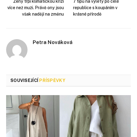
Ženy trpí klimatickou krizí
7 tipů na výlety po celé
více než muži. Právě ony jsou
republice s koupáním v
však nadějí na změnu
krásné přírodě
Petra Nováková
SOUVISEJÍCÍ
PŘÍSPĚVKY