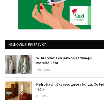
NEJNOVĚJŠÍ PŘÍSPĚVKY
WHATrend: Len jako nejžádanější
materiál léta
7. 8. 2026
Retro kachličky jsou zase v kurzu. Co teď
frčí?
6. 8. 2026