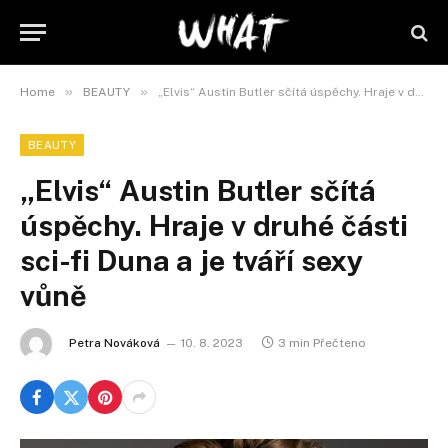
»
»
Home
BEAUTY
„Elvis“ Austin Butler sčítá úspěchy. Hraje v druhé části sci-fi Duna a je tváří sexy vůně
BEAUTY
„Elvis“ Austin Butler sčítá
úspěchy. Hraje v druhé části
sci-fi Duna a je tváří sexy
vůně
Petra Nováková
10. 8. 2023
3 min Přečteno