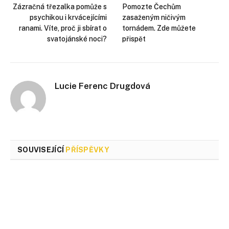
Zázračná třezalka pomůže s
Pomozte Čechům
psychikou i krvácejícími
zasaženým ničivým
ranami. Víte, proč ji sbírat o
tornádem. Zde můžete
svatojánské noci?
přispět
Lucie Ferenc Drugdová
SOUVISEJÍCÍ
PŘÍSPĚVKY