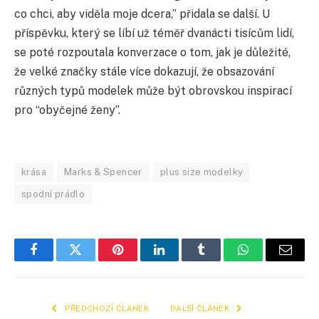
co chci, aby viděla moje dcera,” přidala se další. U
příspěvku, který se líbí už téměř dvanácti tisícům lidí,
se poté rozpoutala konverzace o tom, jak je důležité,
že velké značky stále více dokazují, že obsazování
různých typů modelek může být obrovskou inspirací
pro “obyčejné ženy”.
krása
Marks & Spencer
plus size modelky
spodní prádlo
Facebook
Twitter
Pinterest
LinkedIn
Tumblr
WhatsApp
E-
mail
PŘEDCHOZÍ ČLÁNEK
DALŠÍ ČLÁNEK