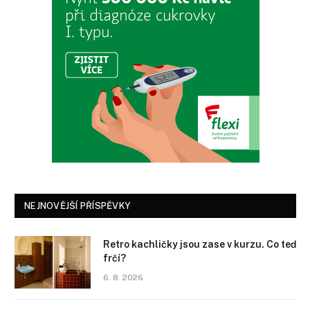
NEJNOVĚJŠÍ PŘÍSPĚVKY
Retro kachličky jsou zase v kurzu. Co teď
frčí?
6. 8. 2026