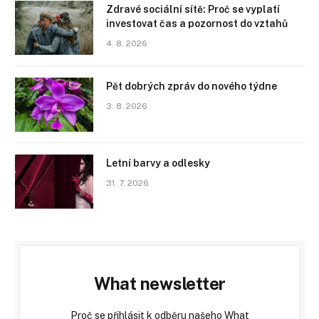
Zdravé sociální sítě: Proč se vyplatí
investovat čas a pozornost do vztahů
4. 8. 2026
Pět dobrých zpráv do nového týdne
3. 8. 2026
Letní barvy a odlesky
31. 7. 2026
What newsletter
Proč se přihlásit k odběru našeho What