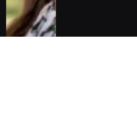
Olympijská naděje Barbora
Seemanová: Rodiče mě museli
brzdit, abych neskočila do
vody rovnou z tribuny