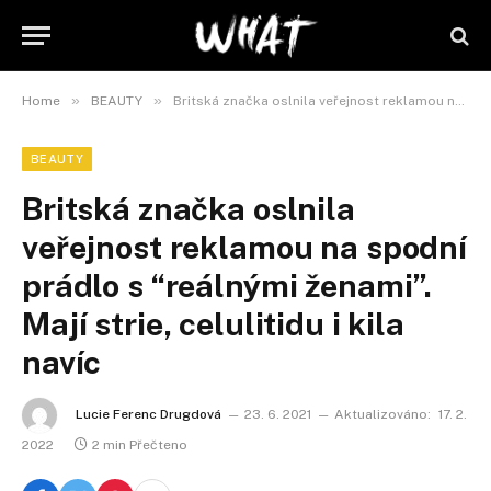
»
»
Home
BEAUTY
Britská značka oslnila veřejnost reklamou na spodní prádlo s “reálnými ženami”. Mají strie, celulitidu i kila navíc
BEAUTY
Britská značka oslnila
veřejnost reklamou na spodní
prádlo s “reálnými ženami”.
Mají strie, celulitidu i kila
navíc
Lucie Ferenc Drugdová
23. 6. 2021
Aktualizováno:
17. 2.
2022
2 min Přečteno