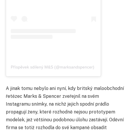
Příspěvek sdílený M&S (@marksandspencer)
A jinak tomu nebylo ani nyní, kdy britský maloobchodní
řetězec Marks & Spencer zveřejnil na svém
Instagramu snímky, na nichž jejich spodní prádlo
propagují ženy, které rozhodně nejsou prototypem
modelek, jež většinou podobnou úlohu zastávají. Oděvní
firma se totiž rozhodla do své kampaně obsadit