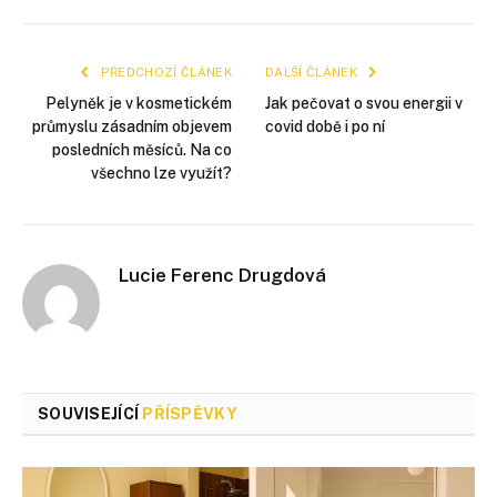
mail
PŘEDCHOZÍ ČLÁNEK
DALŠÍ ČLÁNEK
Pelyněk je v kosmetickém
Jak pečovat o svou energii v
průmyslu zásadním objevem
covid době i po ní
posledních měsíců. Na co
všechno lze využít?
Lucie Ferenc Drugdová
SOUVISEJÍCÍ
PŘÍSPĚVKY