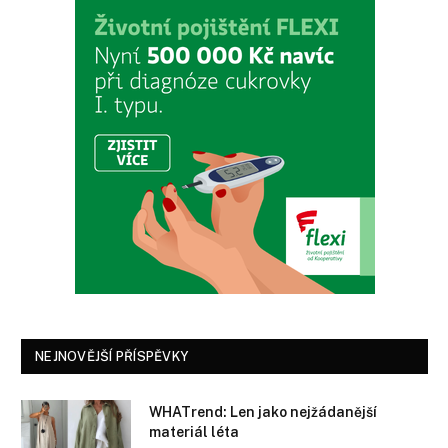
NEJNOVĚJŠÍ PŘÍSPĚVKY
WHATrend: Len jako nejžádanější
materiál léta