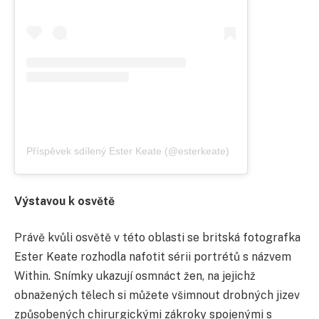
Příspěvek sdílený Ester Keate (@esterkeate)
Výstavou k osvětě
Právě kvůli osvětě v této oblasti se britská fotografka
Ester Keate rozhodla nafotit sérii portrétů s názvem
Within. Snímky ukazují osmnáct žen, na jejichž
obnažených tělech si můžete všimnout drobných jizev
způsobených chirurgickými zákroky spojenými s