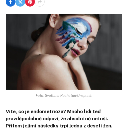
Foto: Svetlana Pochatun/Unsplash
Víte, co je endometrióza? Mnoho lidí teď
pravděpodobně odpoví, že absolutně netuší.
Přitom jejími následky trpí jedna z deseti žen.