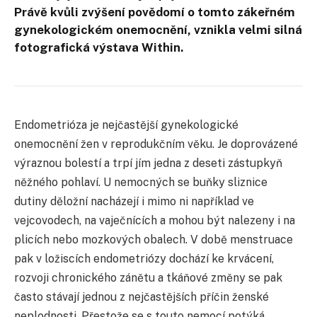
Právě kvůli zvýšení povědomí o tomto zákeřném
gynekologickém onemocnění, vznikla velmi silná
fotografická výstava Within.
Endometrióza je nejčastější gynekologické
onemocnění žen v reprodukčním věku. Je doprovázené
výraznou bolestí a trpí jím jedna z deseti zástupkyň
něžného pohlaví. U nemocných se buňky sliznice
dutiny děložní nacházejí i mimo ni například ve
vejcovodech, na vaječnících a mohou být nalezeny i na
plicích nebo mozkových obalech. V době menstruace
pak v ložiscích endometriózy dochází ke krvácení,
rozvoji chronického zánětu a tkáňové změny se pak
často stávají jednou z nejčastějších příčin ženské
neplodnosti. Přestože se s touto nemocí potýká