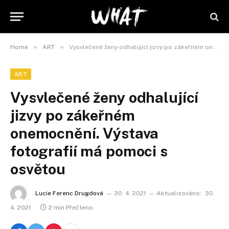
»
»
Home
ART
Vysvlečené ženy odhalující jizvy po zákeřném onemocnění. Výstava fotografií má pomoci s osvětou
ART
Vysvlečené ženy odhalující
jizvy po zákeřném
onemocnění. Výstava
fotografií má pomoci s
osvětou
Lucie Ferenc Drugdová
30. 4. 2021
Aktualizováno:
30.
4. 2021
2 min Přečteno