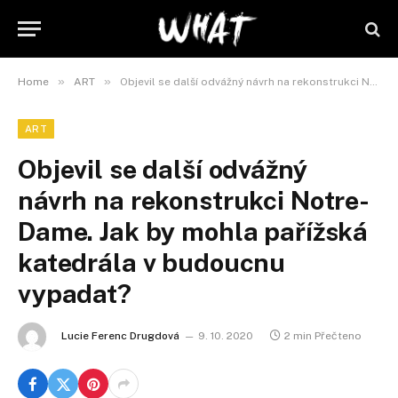
»
»
Home
ART
Objevil se další odvážný návrh na rekonstrukci Notre-Dame. Jak by mohla pařížská katedrála v budoucnu vypadat?
ART
Objevil se další odvážný
návrh na rekonstrukci Notre-
Dame. Jak by mohla pařížská
katedrála v budoucnu
vypadat?
Lucie Ferenc Drugdová
9. 10. 2020
2 min Přečteno