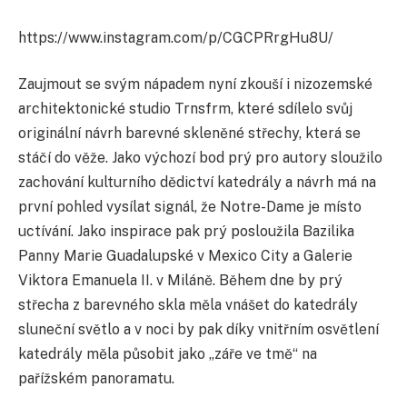
https://www.instagram.com/p/CGCPRrgHu8U/
Zaujmout se svým nápadem nyní zkouší i nizozemské
architektonické studio Trnsfrm, které sdílelo svůj
originální návrh barevné skleněné střechy, která se
stáčí do věže. Jako výchozí bod prý pro autory sloužilo
zachování kulturního dědictví katedrály a návrh má na
první pohled vysílat signál, že Notre-Dame je místo
uctívání. Jako inspirace pak prý posloužila Bazilika
Panny Marie Guadalupské v Mexico City a Galerie
Viktora Emanuela II. v Miláně. Během dne by prý
střecha z barevného skla měla vnášet do katedrály
sluneční světlo a v noci by pak díky vnitřním osvětlení
katedrály měla působit jako „záře ve tmě“ na
pařížském panoramatu.