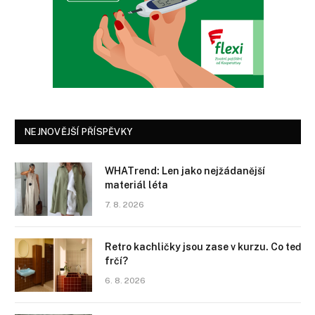
NEJNOVĚJŠÍ PŘÍSPĚVKY
WHATrend: Len jako nejžádanější
materiál léta
7. 8. 2026
Retro kachličky jsou zase v kurzu. Co teď
frčí?
6. 8. 2026