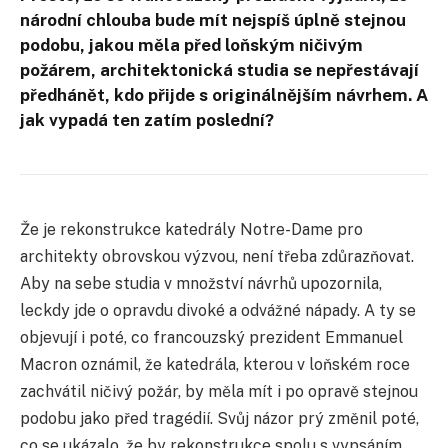
národní chlouba bude mít nejspíš úplně stejnou
podobu, jakou měla před loňským ničivým
požárem, architektonická studia se nepřestávají
předhánět, kdo přijde s originálnějším návrhem. A
jak vypadá ten zatím poslední?
Že je rekonstrukce katedrály Notre-Dame pro
architekty obrovskou výzvou, není třeba zdůrazňovat.
Aby na sebe studia v množství návrhů upozornila,
leckdy jde o opravdu divoké a odvážné nápady. A ty se
objevují i poté, co francouzský prezident Emmanuel
Macron oznámil, že katedrála, kterou v loňském roce
zachvátil ničivý požár, by měla mít i po opravě stejnou
podobu jako před tragédií. Svůj názor prý změnil poté,
co se ukázalo, že by rekonstrukce spolu s vypsáním