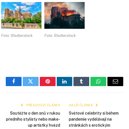
Foto: Shutterstock
Foto: Shutterstock
Facebook
Twitter
Pinterest
LinkedIn
Tumblr
WhatsApp
E-
mail
PŘEDCHOZÍ ČLÁNEK
DALŠÍ ČLÁNEK
Soutěžte o den snů v rukou
Světové celebrity si během
předního stylisty nebo make-
pandemie vydělávají na
up artistky hvězd
stránkách s erotickým