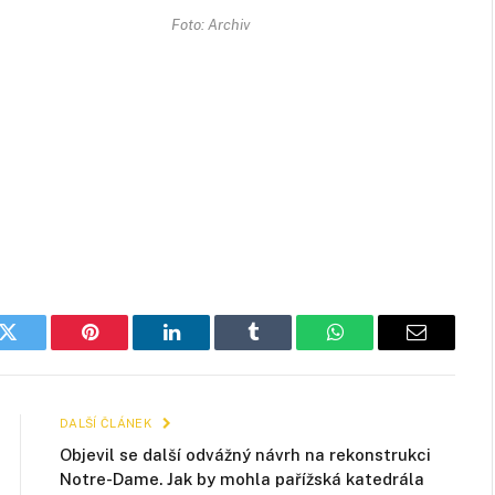
Foto: Archiv
k
Twitter
Pinterest
LinkedIn
Tumblr
WhatsApp
E-
mail
DALŠÍ ČLÁNEK
Objevil se další odvážný návrh na rekonstrukci
Notre-Dame. Jak by mohla pařížská katedrála