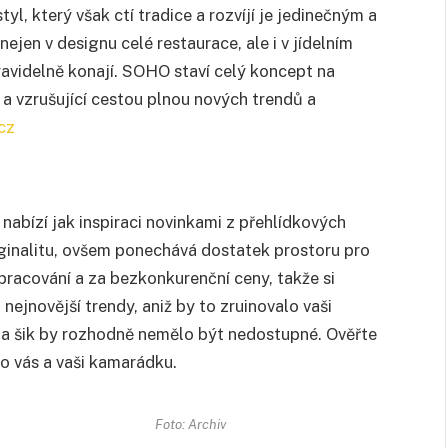
yl, který však ctí tradice a rozvíjí je jedinečným a
ejen v designu celé restaurace, ale i v jídelním
 pravidelně konají. SOHO staví celý koncept na
 a vzrušující cestou plnou nových trendů a
cz
nabízí jak inspiraci novinkami z přehlídkových
originalitu, ovšem ponechává dostatek prostoru pro
zpracování a za bezkonkurenční ceny, takže si
ejnovější trendy, aniž by to zruinovalo vaši
ě a šik by rozhodně nemělo být nedostupné. Ověřte
pro vás a vaši kamarádku.
Foto: Archiv