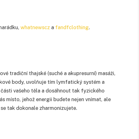
amarádku,
whatnewscz
a
fandfclothing
.
é tradiční thajské (suché a akupresurní) masáži,
akové body, uvolňuje tím lymfatický systém a
části vašeho těla a dosáhnout tak fyzického
 vás místo, jehož energii budete nejen vnímat, ale
n se tak dokonale zharmonizujete.