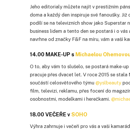
Jeho editorialy můžete najít v prestižním páns
doma a každý den inspiruje své fanoušky. Již
podílí se na televizních show jako Superstar
business lidem a tento den se postará i o vás a
navrhne od značky F&F na míru, vám a vaší 
14.00 MAKE-UP s
Michaelou Ohemovo
O to, aby vám to slušelo, se postará make-up
pracuje přes dvacet let. V roce 2015 se stal
součástí celosvětového týmu
@yslbeauty
pod
film, televizi, reklamu, přes focení do magaz
osobnostmi, modelkami i herečkami.
@micha
18.00 VEČEŘE v
SOHO
Výhra zahrnuje i večeři pro vás a vaši kamar