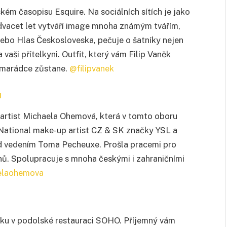
kém časopisu Esquire. Na sociálních sítích je jako
 dvacet let vytváří image mnoha známým tvářím,
 nebo Hlas Českosloveska, pečuje o šatníky nejen
 vaši přítelkyni. Outfit, který vám Filip Vaněk
kamarádce zůstane.
@filipvanek
u
 artist Michaela Ohemová, která v tomto oboru
a National make-up artist CZ & SK značky YSL a
 vedením Toma Pecheuxe. Prošla pracemi pro
ínů. Spolupracuje s mnoha českými i zahraničními
elaohemova
ádku v podolské restauraci SOHO. Příjemný vám