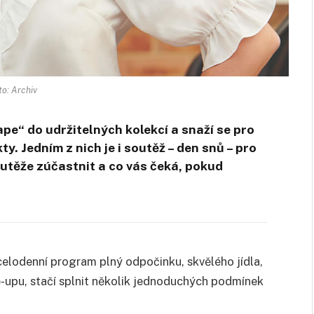
to: Archiv
ape“ do udržitelných kolekcí a snaží se pro
y. Jedním z nich je i soutěž – den snů – pro
utěže zúčastnit a co vás čeká, pokud
celodenní program plný odpočinku, skvělého jídla,
upu, stačí splnit několik jednoduchých podmínek