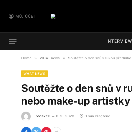
MŮJ ÚČET
INTERVIE
»
»
Home
WHAT news
Soutěžte o den snů v rukou předního
WHAT NEWS
Soutěžte o den snů v r
nebo make-up artistky
redakce
8. 10. 2020
3 min Přečteno