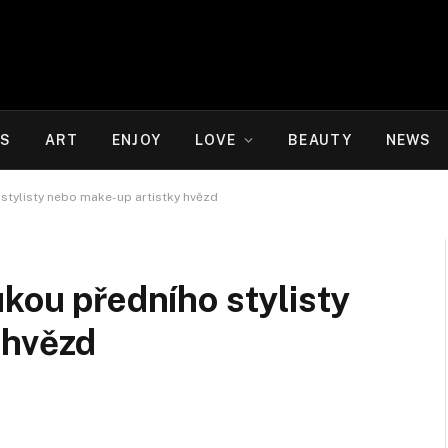
WS
ART
ENJOY
LOVE
BEAUTY
NEWS
 stylisty nebo make-up artistky hvězd
ukou předního stylisty
 hvězd