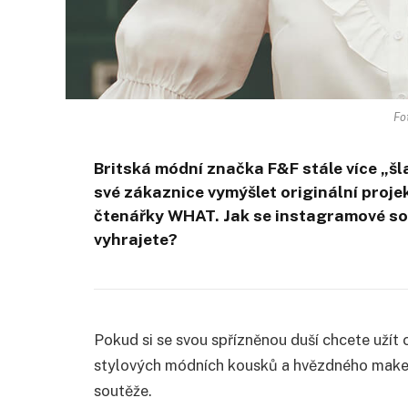
Fo
Britská módní značka F&F stále více „šl
své zákaznice vymýšlet originální projekt
čtenářky WHAT. Jak se instagramové so
vyhrajete?
Pokud si se svou spřízněnou duší chcete užít 
stylových módních kousků a hvězdného make-
soutěže.