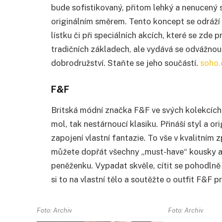
bude sofistikovaný, přitom lehký a nenucený st
originálním směrem. Tento koncept se odráží n
lístku či při speciálních akcích, které se zde
tradičních základech, ale vydává se odvážnou
dobrodružství. Staňte se jeho součástí.
soho.
F&F
Britská módní značka F&F ve svých kolekcích 
mol, tak nestárnoucí klasiku. Přináší styl a 
zapojení vlastní fantazie. To vše v kvalitním 
můžete dopřát všechny „must-have“ kousky a n
peněženku. Vypadat skvěle, cítit se pohodln
si to na vlastní tělo a soutěžte o outfit F&F 
Foto: Archiv
Foto: Archiv