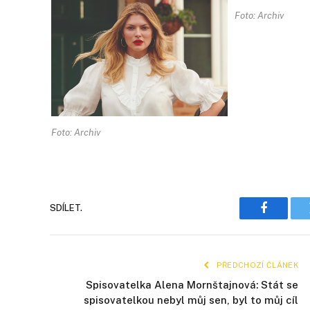
Foto: Archiv
Foto: Archiv
SDÍLET.
Faceboo
PŘEDCHOZÍ ČLÁNEK
Spisovatelka Alena Mornštajnová: Stát se
spisovatelkou nebyl můj sen, byl to můj cíl