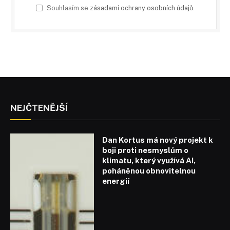
Souhlasím se
zásadami ochrany osobních údajů
.
NEJČTENĚJŠÍ
Dan Kortus má nový projekt k
boji proti nesmyslům o
klimatu, který využívá AI,
poháněnou obnovitelnou
energií