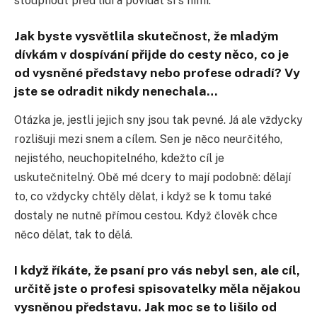
stoupnout před lidi a povídat si s nimi.
Jak byste vysvětlila skutečnost, že mladým
dívkám v dospívání přijde do cesty něco, co je
od vysněné představy nebo profese odradí? Vy
jste se odradit nikdy nenechala…
Otázka je, jestli jejich sny jsou tak pevné. Já ale vždycky
rozlišuji mezi snem a cílem. Sen je něco neurčitého,
nejistého, neuchopitelného, kdežto cíl je
uskutečnitelný. Obě mé dcery to mají podobně: dělají
to, co vždycky chtěly dělat, i když se k tomu také
dostaly ne nutně přímou cestou. Když člověk chce
něco dělat, tak to dělá.
I když říkáte, že psaní pro vás nebyl sen, ale cíl,
určitě jste o profesi spisovatelky měla nějakou
vysněnou představu. Jak moc se to lišilo od