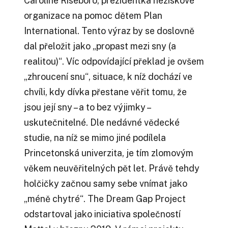
Caroline Riseboro, prezidentka neziskové
organizace na pomoc dětem Plan
International. Tento výraz by se doslovně
dal přeložit jako „propast mezi sny (a
realitou)“. Víc odpovídající překlad je ovšem
„zhroucení snu“, situace, k níž dochází ve
chvíli, kdy dívka přestane věřit tomu, že
jsou její sny – a to bez výjimky –
uskutečnitelné. Dle nedávné vědecké
studie, na níž se mimo jiné podílela
Princetonská univerzita, je tím zlomovým
věkem neuvěřitelných pět let. Právě tehdy
holčičky začnou samy sebe vnímat jako
„méně chytré“. The Dream Gap Project
odstartoval jako iniciativa společností