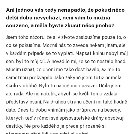
Ani jednou vás tedy nenapadlo, že pokud něco
delší dobu nevychází, není vám to možná
souzené, a měla byste zkusit něco jiného?
Jsem toho názoru, že si v životě zasloužíme pouze to, o
co se pokusíme. Možná nás to zavede někam jinam, ale
v každém případě se to vyplatí. Napsat knihu nebyl můj
sen, byl to můj cíl. A nevadilo mi, že se to nestalo hned.
Musím uznat, že učení mě také dost bavilo, až mě to
samotnou překvapilo. Jako žákyně jsem totiž neměla
školu v oblibě. Bylo to na mě moc pasivní. Učila jsem
ale ráda. Ale ne natolik, abych se kvůli tomu vzdala
představy psaní. Na druhou stranu učení mi také hodně
dalo. Dnes tu dobu vnímám jako průpravu na besedy,
kterých teď v rámci své spisovatelské dráhy absolvuji
desítky. Ne pro každého je přece přirozené si