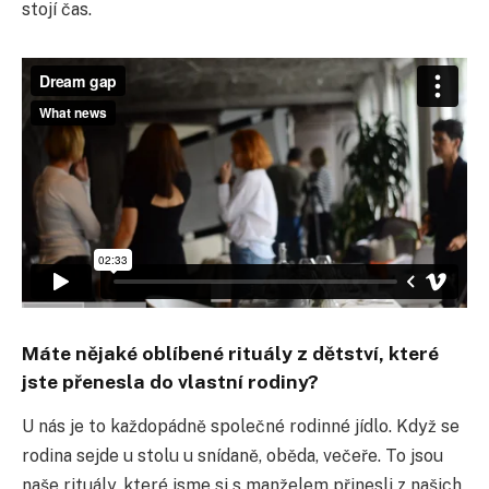
stojí čas.
Máte nějaké oblíbené rituály z dětství, které
jste přenesla do vlastní rodiny?
U nás je to každopádně společné rodinné jídlo. Když se
rodina sejde u stolu u snídaně, oběda, večeře. To jsou
naše rituály, které jsme si s manželem přinesli z našich