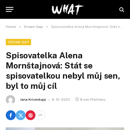
»
»
Home
Dream Gap
Spisovatelka Alena Mornštajnová: Stát se spisovatelkou nebyl můj sen, byl to můj cíl
DREAM GAP
Spisovatelka Alena
Mornštajnová: Stát se
spisovatelkou nebyl můj sen,
byl to můj cíl
Jana Krivenkaja
8. 10. 2020
8 min Přečteno