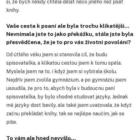
si, že bych někdy chtěla dělat něco jiného než psát
knihy.
Vaše cesta k psaní ale byla trochu klikatější…
Nevnímala jste to jako překážku, stále jste byla
přesvědčena, že je to pro vás životní povolání?
Od útlého věku jsem si stanovila cíl, že budu
spisovatelka, a klikatou cestou jsem k tomu spěla.
Myslela jsem na to, i když jsem si vybírala školu.
Nejdřív jsem zvolila gymnázium, a po gymnáziu jsem
usoudila, že pro to, abych byla v budoucnu paní
spisovatelka, by bylo vhodné studovat jazyky. Jednak
mě jazyky dost bavily, ale také jsem uvažovala, že když
začnu překládat knihy, tak se nejlépe naučím, jak se
píše.
To vám ale hned nevyšlo…