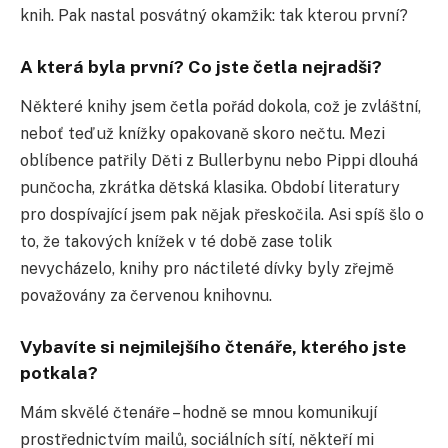
knih. Pak nastal posvátný okamžik: tak kterou první?
A která byla první? Co jste četla nejradši?
Některé knihy jsem četla pořád dokola, což je zvláštní,
neboť teď už knížky opakovaně skoro nečtu. Mezi
oblíbence patřily Děti z Bullerbynu nebo Pippi dlouhá
punčocha, zkrátka dětská klasika. Období literatury
pro dospívající jsem pak nějak přeskočila. Asi spíš šlo o
to, že takových knížek v té době zase tolik
nevycházelo, knihy pro náctileté dívky byly zřejmě
považovány za červenou knihovnu.
Vybavíte si nejmilejšího čtenáře, kterého jste
potkala?
Mám skvělé čtenáře – hodně se mnou komunikují
prostřednictvím mailů, sociálních sítí, někteří mi