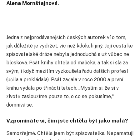
Alena Mornštajnová.
Jedna z nejprodávanějších českých autorek ví o tom,
jak důležité je vydržet, víc než kdokoli jiný. Její cesta ke
spisovatelské dráze nebyla jednoduchá a už vůbec ne
blesková. Psát knihy chtěla od malička, a tak si šla za
svým, i když mezitím vyzkoušela řadu dalších profesí
(učila a překládala). Psát začala v roce 2000 a první
knihu vydala po třinácti letech. „Myslím si, že si v
životě zasloužíme pouze to, o co se pokusíme,“
domnívá se.
Vzpomínáte si, čím jste chtěla být jako malá?
Samozřejmě. Chtěla jsem být spisovatelka. Nepamatuji