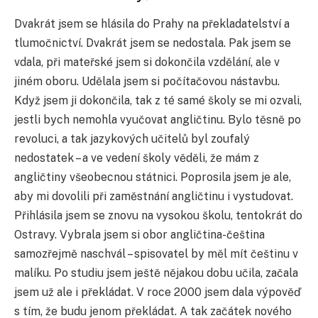
Dvakrát jsem se hlásila do Prahy na překladatelství a
tlumočnictví. Dvakrát jsem se nedostala. Pak jsem se
vdala, při mateřské jsem si dokončila vzdělání, ale v
jiném oboru. Udělala jsem si počítačovou nástavbu.
Když jsem ji dokončila, tak z té samé školy se mi ozvali,
jestli bych nemohla vyučovat angličtinu. Bylo těsně po
revoluci, a tak jazykových učitelů byl zoufalý
nedostatek – a ve vedení školy věděli, že mám z
angličtiny všeobecnou státnici. Poprosila jsem je ale,
aby mi dovolili při zaměstnání angličtinu i vystudovat.
Přihlásila jsem se znovu na vysokou školu, tentokrát do
Ostravy. Vybrala jsem si obor angličtina-čeština
samozřejmě naschvál – spisovatel by měl mít češtinu v
malíku. Po studiu jsem ještě nějakou dobu učila, začala
jsem už ale i překládat. V roce 2000 jsem dala výpověď
s tím, že budu jenom překládat. A tak začátek nového