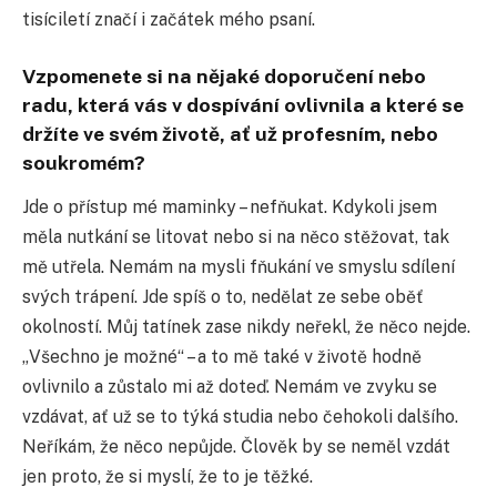
tisíciletí značí i začátek mého psaní.
Vzpomenete si na nějaké doporučení nebo
radu, která vás v dospívání ovlivnila a které se
držíte ve svém životě, ať už profesním, nebo
soukromém?
Jde o přístup mé maminky – nefňukat. Kdykoli jsem
měla nutkání se litovat nebo si na něco stěžovat, tak
mě utřela. Nemám na mysli fňukání ve smyslu sdílení
svých trápení. Jde spíš o to, nedělat ze sebe oběť
okolností. Můj tatínek zase nikdy neřekl, že něco nejde.
„Všechno je možné“ – a to mě také v životě hodně
ovlivnilo a zůstalo mi až doteď. Nemám ve zvyku se
vzdávat, ať už se to týká studia nebo čehokoli dalšího.
Neříkám, že něco nepůjde. Člověk by se neměl vzdát
jen proto, že si myslí, že to je těžké.