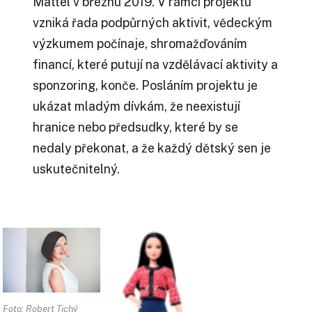
Mattel v březnu 2019. V rámci projektu
vzniká řada podpůrných aktivit, vědeckým
výzkumem počínaje, shromažďováním
financí, které putují na vzdělávací aktivity a
sponzoring, konče. Posláním projektu je
ukázat mladým dívkám, že neexistují
hranice nebo předsudky, které by se
nedaly překonat, a že každý dětský sen je
uskutečnitelný.
Foto: Robert Tichý