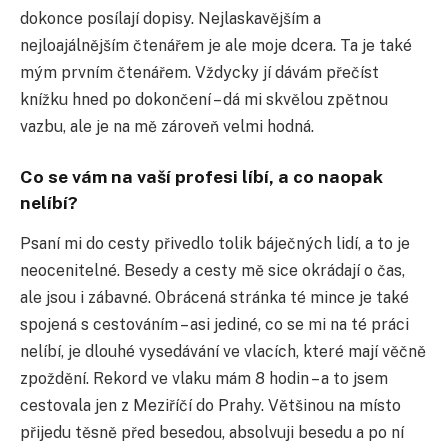
dokonce posílají dopisy. Nejlaskavějším a
nejloajálnějším čtenářem je ale moje dcera. Ta je také
mým prvním čtenářem. Vždycky jí dávám přečíst
knížku hned po dokončení – dá mi skvělou zpětnou
vazbu, ale je na mě zároveň velmi hodná.
Co se vám na vaší profesi líbí, a co naopak
nelíbí?
Psaní mi do cesty přivedlo tolik báječných lidí, a to je
neocenitelné. Besedy a cesty mě sice okrádají o čas,
ale jsou i zábavné. Obrácená stránka té mince je také
spojená s cestováním – asi jediné, co se mi na té práci
nelíbí, je dlouhé vysedávání ve vlacích, které mají věčně
zpoždění. Rekord ve vlaku mám 8 hodin – a to jsem
cestovala jen z Meziříčí do Prahy. Většinou na místo
přijedu těsně před besedou, absolvuji besedu a po ní