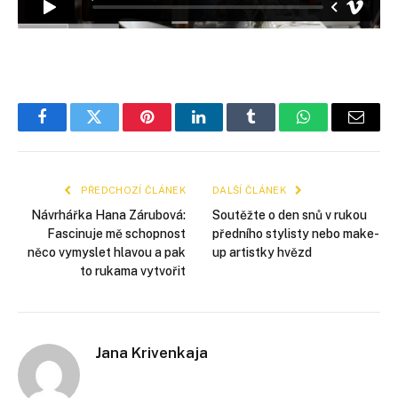
Facebook
Twitter
Pinterest
LinkedIn
Tumblr
WhatsApp
E-
mail
PŘEDCHOZÍ ČLÁNEK
DALŠÍ ČLÁNEK
Návrhářka Hana Zárubová:
Soutěžte o den snů v rukou
Fascinuje mě schopnost
předního stylisty nebo make-
něco vymyslet hlavou a pak
up artistky hvězd
to rukama vytvořit
Jana Krivenkaja