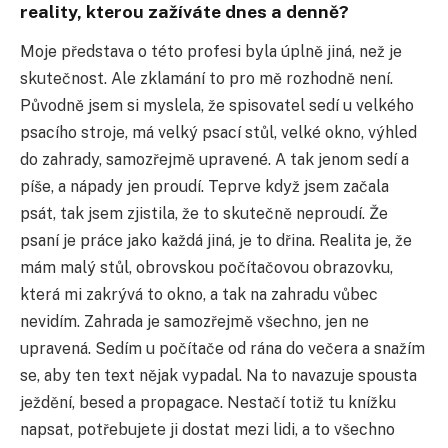
reality, kterou zažíváte dnes a denně?
Moje představa o této profesi byla úplně jiná, než je
skutečnost. Ale zklamání to pro mě rozhodně není.
Původně jsem si myslela, že spisovatel sedí u velkého
psacího stroje, má velký psací stůl, velké okno, výhled
do zahrady, samozřejmě upravené. A tak jenom sedí a
píše, a nápady jen proudí. Teprve když jsem začala
psát, tak jsem zjistila, že to skutečně neproudí. Že
psaní je práce jako každá jiná, je to dřina. Realita je, že
mám malý stůl, obrovskou počítačovou obrazovku,
která mi zakrývá to okno, a tak na zahradu vůbec
nevidím. Zahrada je samozřejmě všechno, jen ne
upravená. Sedím u počítače od rána do večera a snažím
se, aby ten text nějak vypadal. Na to navazuje spousta
ježdění, besed a propagace. Nestačí totiž tu knížku
napsat, potřebujete ji dostat mezi lidi, a to všechno