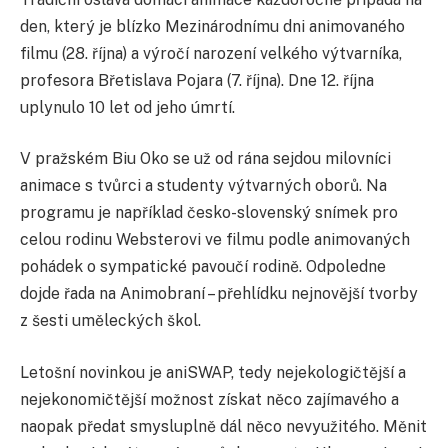
den, který je blízko Mezinárodnímu dni animovaného
filmu (28. října) a výročí narození velkého výtvarníka,
profesora Břetislava Pojara (7. října). Dne 12. října
uplynulo 10 let od jeho úmrtí.
V pražském Biu Oko se už od rána sejdou milovníci
animace s tvůrci a studenty výtvarných oborů. Na
programu je například česko-slovenský snímek pro
celou rodinu Websterovi ve filmu podle animovaných
pohádek o sympatické pavoučí rodině. Odpoledne
dojde řada na Animobraní – přehlídku nejnovější tvorby
z šesti uměleckých škol.
Letošní novinkou je aniSWAP, tedy nejekologičtější a
nejekonomičtější možnost získat něco zajímavého a
naopak předat smysluplně dál něco nevyužitého. Měnit