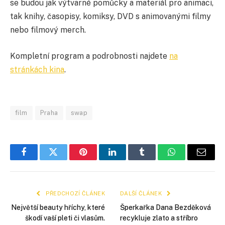
se budou jak výtvarné pomůcky a materiál pro animaci,
tak knihy, časopisy, komiksy, DVD s animovanými filmy
nebo filmový merch.
Kompletní program a podrobnosti najdete
na
stránkách kina
.
film
Praha
swap
Facebook
Twitter
Pinterest
LinkedIn
Tumblr
WhatsApp
E-
mail
PŘEDCHOZÍ ČLÁNEK
DALŠÍ ČLÁNEK
Největší beauty hříchy, které
Šperkařka Dana Bezděková
škodí vaší pleti či vlasům.
recykluje zlato a stříbro