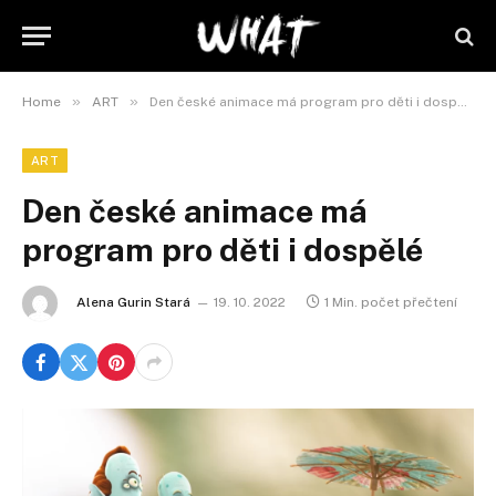
»
»
Home
ART
Den české animace má program pro děti i dospělé
ART
Den české animace má
program pro děti i dospělé
Alena Gurin Stará
19. 10. 2022
1 Min. počet přečtení