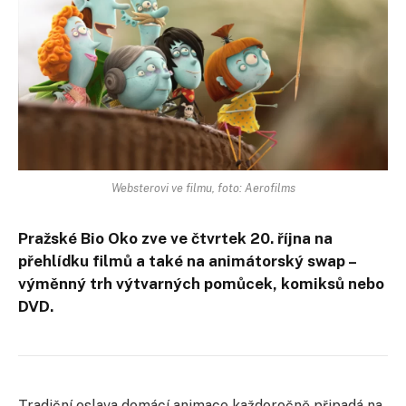
Websterovi ve filmu, foto: Aerofilms
Pražské Bio Oko zve ve čtvrtek 20. října na
přehlídku filmů a také na animátorský swap –
výměnný trh výtvarných pomůcek, komiksů nebo
DVD.
Tradiční oslava domácí animace každoročně připadá na