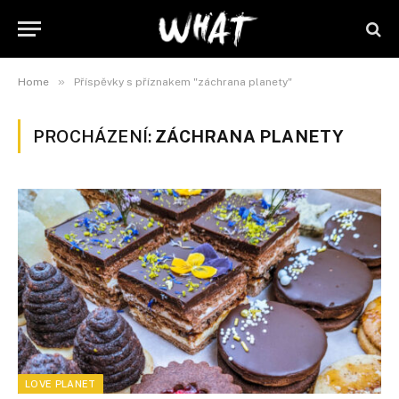
»
Home
Příspěvky s příznakem "záchrana planety"
PROCHÁZENÍ:
ZÁCHRANA PLANETY
LOVE PLANET