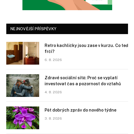
NEJNOVĚJŠÍ PŘÍSPĚVKY
Retro kachličky jsou zase v kurzu. Co teď
frčí?
6. 8. 2026
Zdravé sociální sítě: Proč se vyplatí
investovat čas a pozornost do vztahů
4. 8. 2026
Pět dobrých zpráv do nového týdne
3. 8. 2026