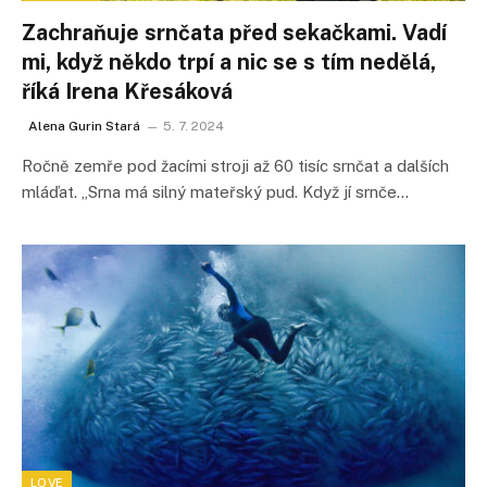
Zachraňuje srnčata před sekačkami. Vadí
mi, když někdo trpí a nic se s tím nedělá,
říká Irena Křesáková
Alena Gurin Stará
5. 7. 2024
Ročně zemře pod žacími stroji až 60 tisíc srnčat a dalších
mláďat. „Srna má silný mateřský pud. Když jí srnče…
LOVE