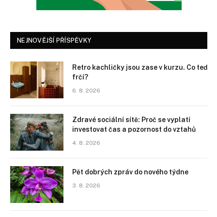
NEJNOVĚJŠÍ PŘÍSPĚVKY
Retro kachličky jsou zase v kurzu. Co teď
frčí?
6. 8. 2026
Zdravé sociální sítě: Proč se vyplatí
investovat čas a pozornost do vztahů
4. 8. 2026
Pět dobrých zpráv do nového týdne
3. 8. 2026