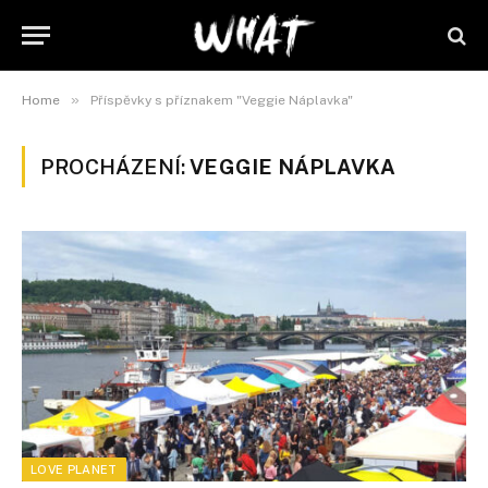
»
Home
Příspěvky s příznakem "Veggie Náplavka"
PROCHÁZENÍ:
VEGGIE NÁPLAVKA
LOVE PLANET