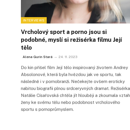
INTERVIEWS
Vrcholový sport a porno jsou si
podobné, myslí si režisérka filmu Její
tělo
Alena Gurin Stará
24. 11. 2023
Do kin přišel film Její tělo inspirovaný životem Andrey
Absolonové, která byla hvězdou jak ve sportu, tak
následně i v pornobranži. Nečekejte ovšem eroticky
nabitou biografii plnou srdceryvných dramat. Režisérka
Natálie Císařovská chtěla jít hlouběji a zkoumala vztah
ženy ke svému tělu nebo podobnost vrcholového
sportu s pornoprůmyslem.