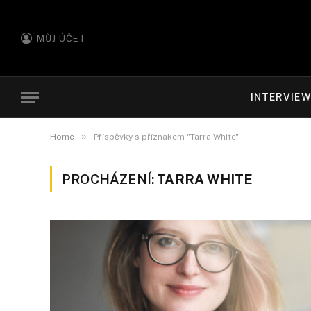
MŮJ ÚČET
INTERVIE
»
Home
Příspěvky s příznakem "Tarra White"
PROCHÁZENÍ:
TARRA WHITE