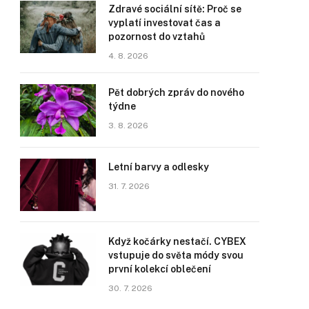
Zdravé sociální sítě: Proč se
vyplatí investovat čas a
pozornost do vztahů
4. 8. 2026
Pět dobrých zpráv do nového
týdne
3. 8. 2026
Letní barvy a odlesky
31. 7. 2026
Když kočárky nestačí. CYBEX
vstupuje do světa módy svou
první kolekcí oblečení
30. 7. 2026