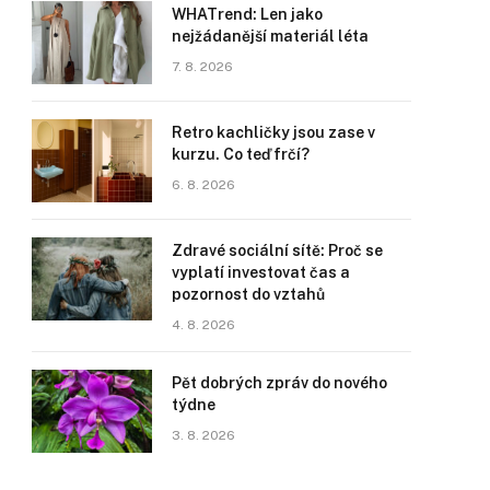
WHATrend: Len jako
nejžádanější materiál léta
7. 8. 2026
Retro kachličky jsou zase v
kurzu. Co teď frčí?
6. 8. 2026
Zdravé sociální sítě: Proč se
vyplatí investovat čas a
pozornost do vztahů
4. 8. 2026
Pět dobrých zpráv do nového
týdne
3. 8. 2026