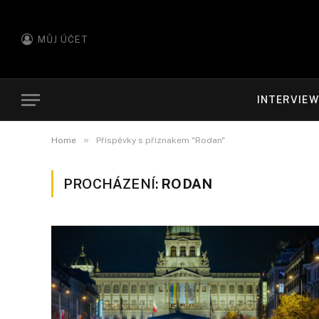
MŮJ ÚČET
INTERVIE
»
Home
Příspěvky s příznakem "Rodan"
PROCHÁZENÍ:
RODAN