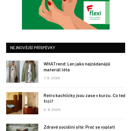
NEJNOVĚJŠÍ PŘÍSPĚVKY
WHATrend: Len jako nejžádanější
materiál léta
7. 8. 2026
Retro kachličky jsou zase v kurzu. Co teď
frčí?
6. 8. 2026
Zdravé sociální sítě: Proč se vyplatí