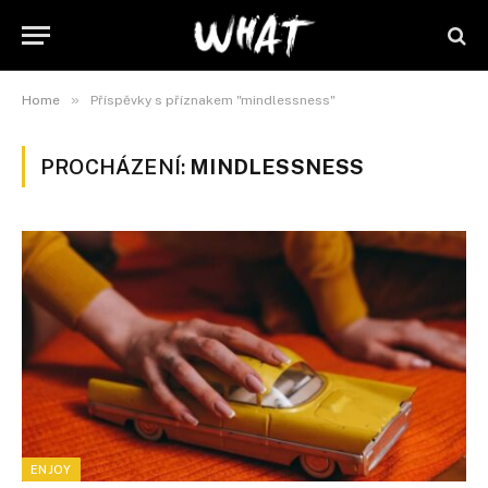
»
Home
Příspěvky s příznakem "mindlessness"
PROCHÁZENÍ:
MINDLESSNESS
ENJOY