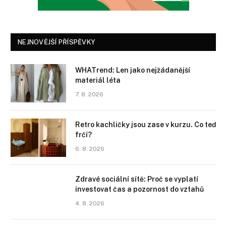
NEJNOVĚJŠÍ PŘÍSPĚVKY
WHATrend: Len jako nejžádanější
materiál léta
7. 8. 2026
Retro kachličky jsou zase v kurzu. Co teď
frčí?
6. 8. 2026
Zdravé sociální sítě: Proč se vyplatí
investovat čas a pozornost do vztahů
4. 8. 2026