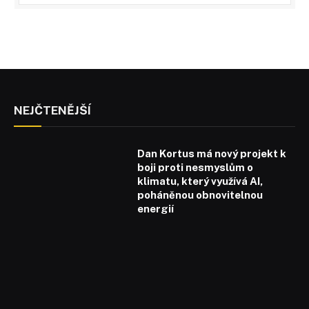
NEJČTENĚJŠÍ
Dan Kortus má nový projekt k
boji proti nesmyslům o
klimatu, který využívá AI,
poháněnou obnovitelnou
energií