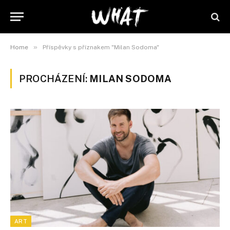
»
Home
Příspěvky s příznakem "Milan Sodoma"
PROCHÁZENÍ:
MILAN SODOMA
ART