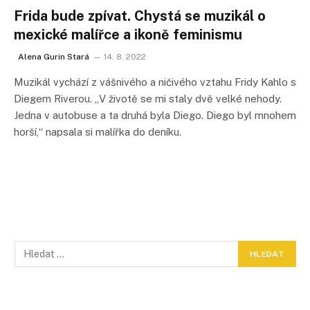
Frida bude zpívat. Chystá se muzikál o
mexické malířce a ikoně feminismu
Alena Gurin Stará
14. 8. 2022
Muzikál vychází z vášnivého a ničivého vztahu Fridy Kahlo s
Diegem Riverou. „V životě se mi staly dvě velké nehody.
Jedna v autobuse a ta druhá byla Diego. Diego byl mnohem
horší,“ napsala si malířka do deníku.