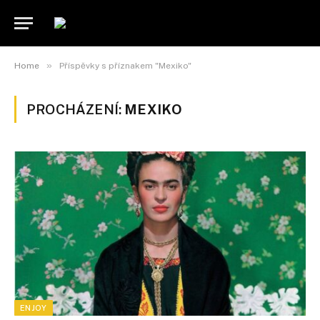
»
Home
Příspěvky s příznakem "Mexiko"
PROCHÁZENÍ:
MEXIKO
ENJOY