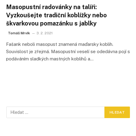
Masopustní radovánky na talíři:
Vyzkoušejte tradiční koblížky nebo
škvarkovou pomazánku s jablky
Tomáš Mrvík
3. 2. 2021
Fašank neboli masopust znamená maďarsky koblih.
Souvislost je zřejmá. Masopustní veselí se odedávna pojí s
podáváním sladkých mastných koblihů a…