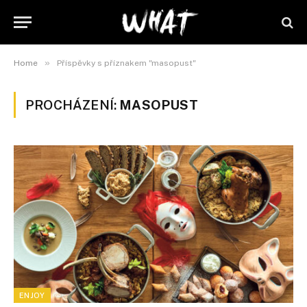
»
Home
Příspěvky s příznakem "masopust"
PROCHÁZENÍ:
MASOPUST
ENJOY