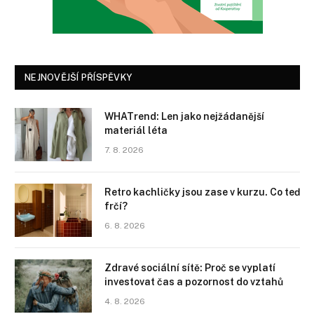
NEJNOVĚJŠÍ PŘÍSPĚVKY
WHATrend: Len jako nejžádanější
materiál léta
7. 8. 2026
Retro kachličky jsou zase v kurzu. Co teď
frčí?
6. 8. 2026
Zdravé sociální sítě: Proč se vyplatí
investovat čas a pozornost do vztahů
4. 8. 2026