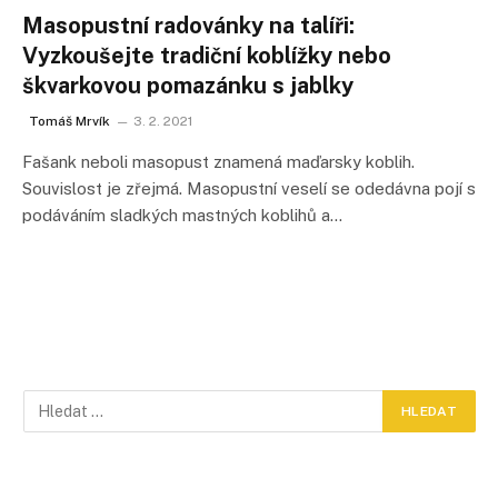
Masopustní radovánky na talíři:
Vyzkoušejte tradiční koblížky nebo
škvarkovou pomazánku s jablky
Tomáš Mrvík
3. 2. 2021
Fašank neboli masopust znamená maďarsky koblih.
Souvislost je zřejmá. Masopustní veselí se odedávna pojí s
podáváním sladkých mastných koblihů a…