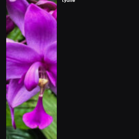
týdne