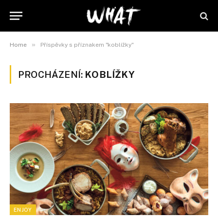
»
Home
Příspěvky s příznakem "koblížky"
PROCHÁZENÍ:
KOBLÍŽKY
ENJOY