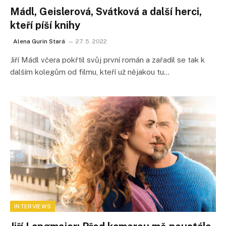
Mádl, Geislerová, Svátková a další herci,
kteří píší knihy
Alena Gurin Stará
27. 5. 2022
Jiří Mádl včera pokřtil svůj první román a zařadil se tak k
dalším kolegům od filmu, kteří už nějakou tu…
INTERVIEWS