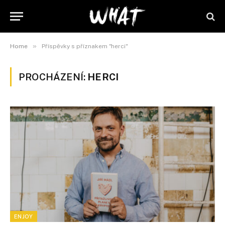
»
Home
Příspěvky s příznakem "herci"
PROCHÁZENÍ:
HERCI
ENJOY