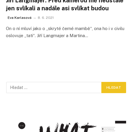
Jiří Langmajer: Před kamerou mě neustále
jen svlíkali a nadále asi svlíkat budou
Eva Karlasová
8. 6. 2021
On o ní mluví jako o „skryté černé mambě“, ona ho i v civilu
oslovuje „tati“. Jiří Langmajer a Martina…