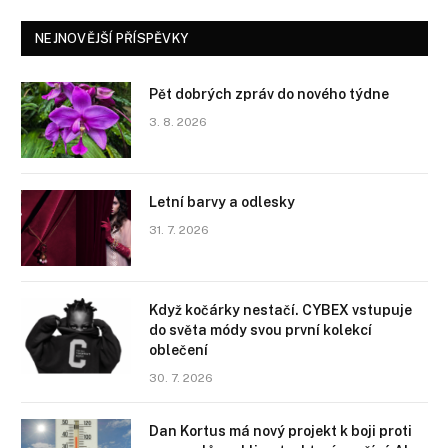
NEJNOVĚJŠÍ PŘÍSPĚVKY
Pět dobrých zpráv do nového týdne
3. 8. 2026
Letní barvy a odlesky
31. 7. 2026
Když kočárky nestačí. CYBEX vstupuje
do světa módy svou první kolekcí
oblečení
30. 7. 2026
Dan Kortus má nový projekt k boji proti