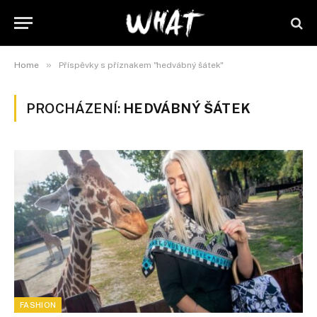
»
Home
Příspěvky s příznakem "hedvábný šátek"
PROCHÁZENÍ:
HEDVÁBNÝ ŠÁTEK
FASHION