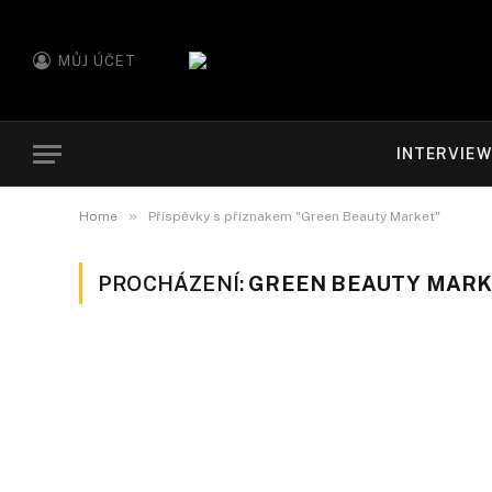
MŮJ ÚČET
INTERVIE
»
Home
Příspěvky s příznakem "Green Beauty Market"
PROCHÁZENÍ:
GREEN BEAUTY MAR