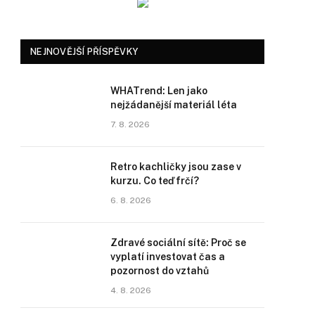
NEJNOVĚJŠÍ PŘÍSPĚVKY
WHATrend: Len jako
nejžádanější materiál léta
7. 8. 2026
Retro kachličky jsou zase v
kurzu. Co teď frčí?
6. 8. 2026
Zdravé sociální sítě: Proč se
vyplatí investovat čas a
pozornost do vztahů
4. 8. 2026