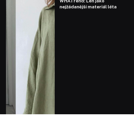
WHATrend: Len jako
nejžádanější materiál léta