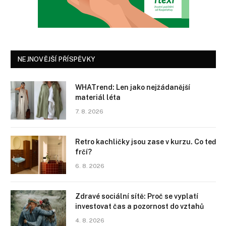
NEJNOVĚJŠÍ PŘÍSPĚVKY
WHATrend: Len jako nejžádanější
materiál léta
7. 8. 2026
Retro kachličky jsou zase v kurzu. Co teď
frčí?
6. 8. 2026
Zdravé sociální sítě: Proč se vyplatí
investovat čas a pozornost do vztahů
4. 8. 2026