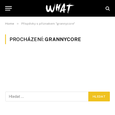
»
Home
Příspěvky s příznakem "grannycore"
PROCHÁZENÍ:
GRANNYCORE