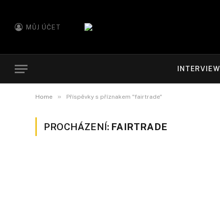
MŮJ ÚČET
INTERVIE
»
Home
Příspěvky s příznakem "fairtrade"
PROCHÁZENÍ:
FAIRTRADE