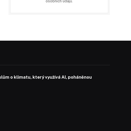
osobních údajů
.
slům o klimatu, který využívá AI, poháněnou