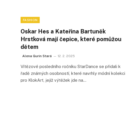
FASHION
Oskar Hes a Kateřina Bartuněk
Hrstková mají čepice, které pomůžou
dětem
Alena Gurin Stará
12. 2. 2025
Vítězové posledního ročníku StarDance se přidali k
řadě známých osobností, které navrhly módní kolekci
pro KlokArt, jejíž výtěžek jde na…