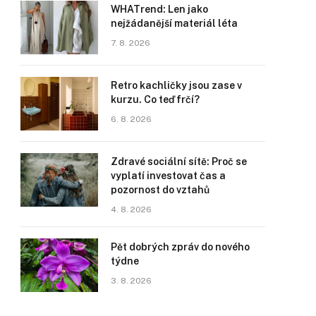
WHATrend: Len jako
nejžádanější materiál léta
7. 8. 2026
Retro kachličky jsou zase v
kurzu. Co teď frčí?
6. 8. 2026
Zdravé sociální sítě: Proč se
vyplatí investovat čas a
pozornost do vztahů
4. 8. 2026
Pět dobrých zpráv do nového
týdne
3. 8. 2026