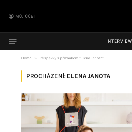
MŮJ ÚČET
INTERVIE
»
Home
Příspěvky s příznakem "Elena Janota"
PROCHÁZENÍ:
ELENA JANOTA