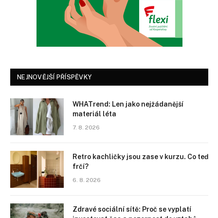
NEJNOVĚJŠÍ PŘÍSPĚVKY
WHATrend: Len jako nejžádanější
materiál léta
7. 8. 2026
Retro kachličky jsou zase v kurzu. Co teď
frčí?
6. 8. 2026
Zdravé sociální sítě: Proč se vyplatí