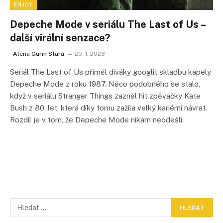
ENJOY
Depeche Mode v seriálu The Last of Us –
další virální senzace?
Alena Gurin Stará
20. 1. 2023
Seriál The Last of Us přiměl diváky googlit skladbu kapely
Depeche Mode z roku 1987. Něco podobného se stalo,
když v seriálu Stranger Things zazněl hit zpěvačky Kate
Bush z 80. let, která díky tomu zažila velký kariérní návrat.
Rozdíl je v tom, že Depeche Mode nikam neodešli.