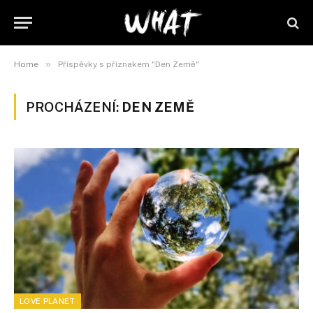
»
Home
Příspěvky s příznakem "Den Země"
PROCHÁZENÍ:
DEN ZEMĚ
LOVE PLANET