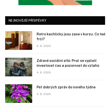
NEJNOVĚJŠÍ PŘÍSPĚVKY
Retro kachličky jsou zase v kurzu. Co teď
frčí?
6. 8. 2026
Zdravé sociální sítě: Proč se vyplatí
investovat čas a pozornost do vztahů
4. 8. 2026
Pět dobrých zpráv do nového týdne
3. 8. 2026