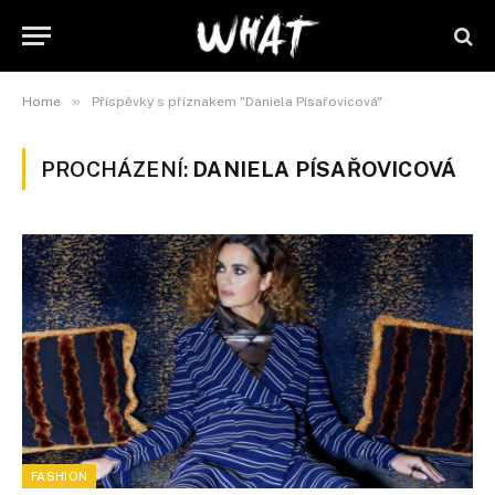
»
Home
Příspěvky s příznakem "Daniela Písařovicová"
PROCHÁZENÍ:
DANIELA PÍSAŘOVICOVÁ
FASHION