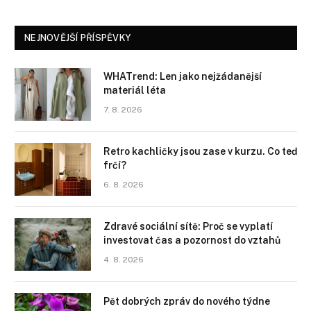
NEJNOVĚJŠÍ PŘÍSPĚVKY
WHATrend: Len jako nejžádanější
materiál léta
7. 8. 2026
Retro kachličky jsou zase v kurzu. Co teď
frčí?
6. 8. 2026
Zdravé sociální sítě: Proč se vyplatí
investovat čas a pozornost do vztahů
4. 8. 2026
Pět dobrých zpráv do nového týdne