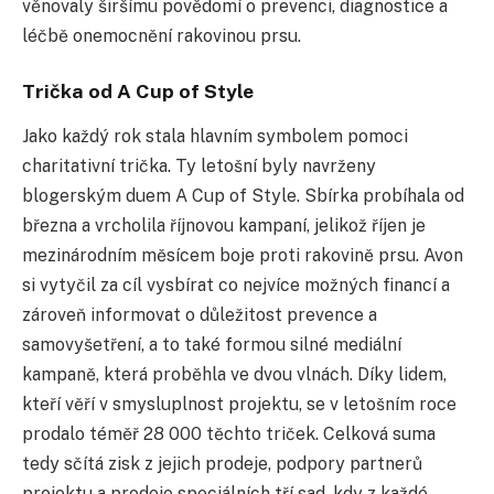
věnovaly širšímu povědomí o prevenci, diagnostice a
léčbě onemocnění rakovinou prsu.
Trička od A Cup of Style
Jako každý rok stala hlavním symbolem pomoci
charitativní trička. Ty letošní byly navrženy
blogerským duem A Cup of Style. Sbírka probíhala od
března a vrcholila říjnovou kampaní, jelikož říjen je
mezinárodním měsícem boje proti rakovině prsu. Avon
si vytyčil za cíl vysbírat co nejvíce možných financí a
zároveň informovat o důležitost prevence a
samovyšetření, a to také formou silné mediální
kampaně, která proběhla ve dvou vlnách. Díky lidem,
kteří věří v smysluplnost projektu, se v letošním roce
prodalo téměř 28 000 těchto triček. Celková suma
tedy sčítá zisk z jejich prodeje, podpory partnerů
projektu a prodeje speciálních tří sad, kdy z každé