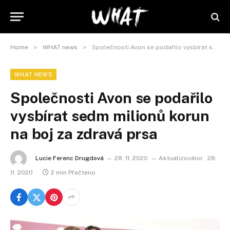
»
»
Home
WHAT news
Společnosti Avon se podařilo vysbírat sedm milionů korun na boj za zdravá prsa
WHAT NEWS
Společnosti Avon se podařilo
vysbírat sedm milionů korun
na boj za zdravá prsa
Lucie Ferenc Drugdová
28. 11. 2020
Aktualizováno:
28.
11. 2020
2 min Přečteno