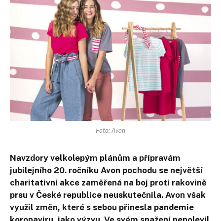
Foto: Avon
Navzdory velkolepým plánům a přípravám
jubilejního 20. ročníku Avon pochodu se největší
charitativní akce zaměřená na boj proti rakovině
prsu v České republice neuskutečnila. Avon však
využil změn, které s sebou přinesla pandemie
koronaviru, jako výzvu. Ve svém snažení nepolevil