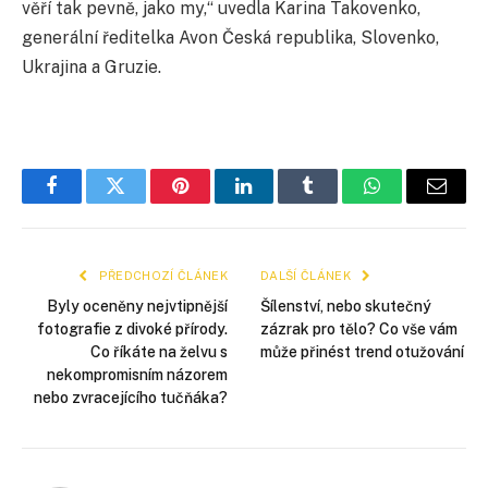
věří tak pevně, jako my,“ uvedla Karina Takovenko,
generální ředitelka Avon Česká republika, Slovenko,
Ukrajina a Gruzie.
Facebook
Twitter
Pinterest
LinkedIn
Tumblr
WhatsApp
E-
mail
PŘEDCHOZÍ ČLÁNEK
DALŠÍ ČLÁNEK
Byly oceněny nejvtipnější
Šílenství, nebo skutečný
fotografie z divoké přírody.
zázrak pro tělo? Co vše vám
Co říkáte na želvu s
může přinést trend otužování
nekompromisním názorem
nebo zvracejícího tučňáka?