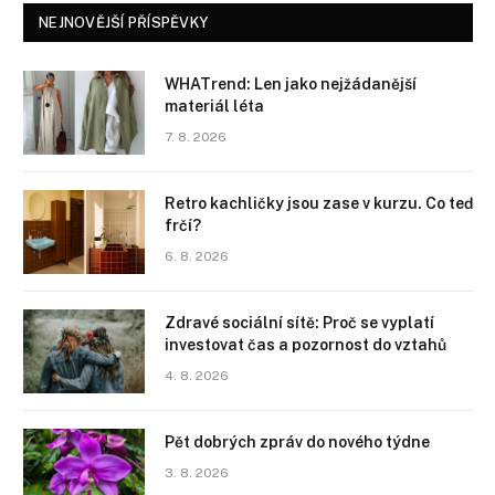
NEJNOVĚJŠÍ PŘÍSPĚVKY
WHATrend: Len jako nejžádanější
materiál léta
7. 8. 2026
Retro kachličky jsou zase v kurzu. Co teď
frčí?
6. 8. 2026
Zdravé sociální sítě: Proč se vyplatí
investovat čas a pozornost do vztahů
4. 8. 2026
Pět dobrých zpráv do nového týdne
3. 8. 2026