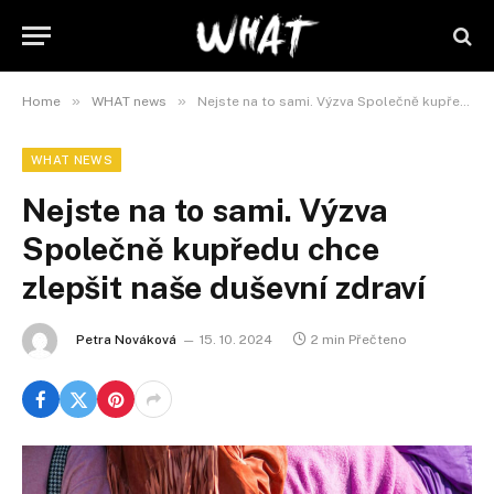
»
»
Home
WHAT news
Nejste na to sami. Výzva Společně kupředu chce zlepšit naše duševní zdraví
WHAT NEWS
Nejste na to sami. Výzva
Společně kupředu chce
zlepšit naše duševní zdraví
Petra Nováková
15. 10. 2024
2 min Přečteno