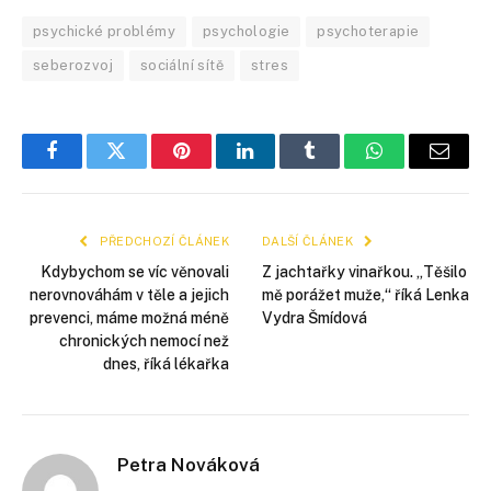
psychické problémy
psychologie
psychoterapie
seberozvoj
sociální sítě
stres
Facebook
Twitter
Pinterest
LinkedIn
Tumblr
WhatsApp
E-
mail
PŘEDCHOZÍ ČLÁNEK
DALŠÍ ČLÁNEK
Kdybychom se víc věnovali
Z jachtařky vinařkou. „Těšilo
nerovnováhám v těle a jejich
mě porážet muže,“ říká Lenka
prevenci, máme možná méně
Vydra Šmídová
chronických nemocí než
dnes, říká lékařka
Petra Nováková