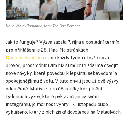
Kouč Václav Tomanec, foto: The One Percent
Jak to funguje? Výzva začala 7. října a poslední termín
pro přihlášení je 28. října. Na stránkách
Spolecnekupredu.cz
se každý týden otevře nová
úroveň, prostřednictvím níž si můžete zdarma osvojit
nové návyky, které povedou k lepšímu sebevědomí a
spokojenějšímu životu. V tuto chvíli jsou už dvě výzvy
odemčené. Motivací pro účastníky ke splnění
týdenních výzev, které pak zveřejní na svém
instagramu, je možnost výhry – 7. listopadu bude
vyhlášeno, který z nich získá dovolenou na Maledivách.