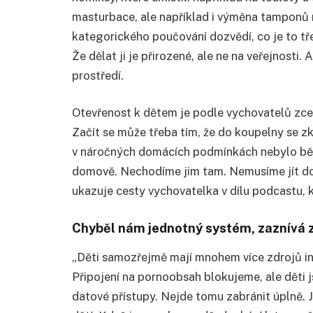
masturbace, ale například i výměna tamponů 
kategorického poučování dozvědí, co je to t
Že dělat ji je přirozené, ale ne na veřejnosti.
prostředí.
Otevřenost k dětem je podle vychovatelů zcela
Začít se může třeba tím, že do koupelny se z
v náročných domácích podmínkách nebylo běž
domově. Nechodíme jim tam. Nemusíme jít do 
ukazuje cesty vychovatelka v dílu podcastu, 
Chyběl nám jednotný systém, zaznívá
„Děti samozřejmě mají mnohem více zdrojů in
Připojení na pornoobsah blokujeme, ale děti js
datové přístupy. Nejde tomu zabránit úplně. Jd