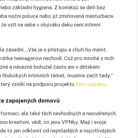
nebo základní hygiena. Z komiksů se děti bez
řeba noční poluce nebo již zmiňovaná masturbace.
 A že vzít na sebe v obýváku deku není intimní
 zásadní. „Vše je o přístupu a chuti ho měnit.
krátka teenagerovi nechodí. Což pro mnohé z nich
né a návazně bohužel často ani v dětském
hlubokých intimních témat, musíme začít tady,“
který vznikl na podporu projektu
Bez rozpaků
.
 ze zapojených domovů
formací, ale také těch nevhodných a neověřených.
ou kreativní, vědí, co jsou VPNky. Mají i svoje
e to jen odklonit od nejmladších a nejcitlivějších