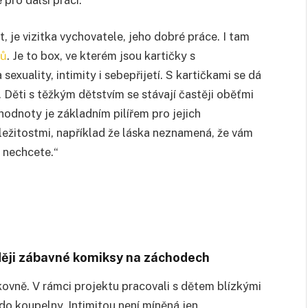
t, je vizitka vychovatele, jeho dobré práce. I tam
ků
. Je to box, ve kterém jsou kartičky s
xuality, intimity i sebepřijetí. S kartičkami se dá
 Děti s těžkým dětstvím se stávají častěji oběťmi
hodnoty je základním pilířem pro jejich
ežitostmi, například že láska neznamená, že vám
o nechcete.“
ději zábavné komiksy na záchodech
ovně. V rámci projektu pracovali s dětem blízkými
 do koupelny. Intimitou není míněná jen