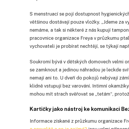
S menstruací se pojí dostupnost hygienických
většinou dostávají pouze vložky. „Jdeme za v
nemáme, a tak si některé z nás kupují tampony
pracovnice organizace Freya v průzkumu ptaly.
vychovateli je probírat nechtějí, se týkají nap
Soukromí bývá v dětských domovech velmi om
se zamknout a jedinou náhradou je leckde sví
nemají ani to. U dveří do pokojů nebývají zám
klidně vstupují bez varování. Intimní okamžiky
mohou mít strach svěřovat se „tetám“, protož
Kartičky jako nástroj ke komunikaci B
Informace získané z průzkumu organizace F
o sexualitě a co je zajímá?
jsou velmi přínosné