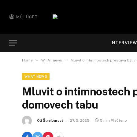
MŮJ ÚČET
INTERVIE
»
»
Home
WHAT news
Mluvit o intimnostech přestává být 
WHAT NEWS
Mluvit o intimnostech 
domovech tabu
Olí Štrejbarová
27. 5. 2025
5 min Přečteno