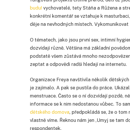
budu!
vychovatelé, tety Stáňa a Růžena a stre
konkrétní komentář se vztahuje k masturbaci,
děje na nevhodných místech. Vykomunikovat t
O tématech, jako jsou první sex, intimní hyg
dozvídají různě. Většina má základní povědomí
podstatě všem zůstává mnoho nezodpovězený
zeptat a odpovědi radši hledají na internetu.
Organizace Freya navštívila několik dětských 
je zajímalo. A pak se pustila do práce. Ukázal
menstruace. Často se o ní dozvídají pozdě, n
informace se k nim nedostanou vůbec. To samé
dětského domova
, předpokládá se, že o tom 
vlastně víme. Řeknou nám jen ,Umyj se tam do
respondentek.