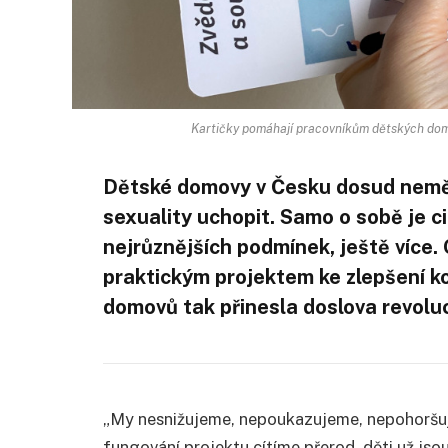
Kartičky pomáhají pracovníkům dětských domo
Dětské domovy v Česku dosud neměl
sexuality uchopit. Samo o sobě je cit
nejrůznějších podmínek, ještě více.
praktickým projektem ke zlepšení k
domovů tak přinesla doslova revoluc
„My nesnižujeme, nepoukazujeme, nepohoršuje
fungování projektu cítíme přerod, děti už js