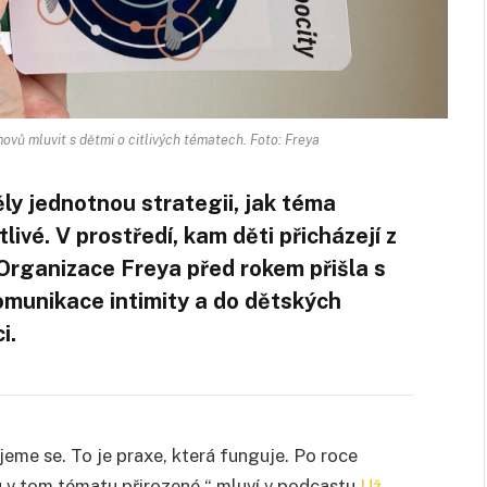
vů mluvit s dětmi o citlivých tématech. Foto: Freya
y jednotnou strategii, jak téma
livé. V prostředí, kam děti přicházejí z
 Organizace Freya před rokem přišla s
omunikace intimity a do dětských
i.
me se. To je praxe, která funguje. Po roce
ou v tom tématu přirozené,“ mluví v podcastu
Už