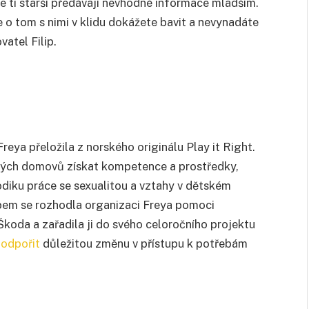
e ti starší předávají nevhodné informace mladším.
 o tom s nimi v klidu dokážete bavit a nevynadáte
vatel Filip.
reya přeložila z norského originálu Play it Right.
kých domovů získat kompetence a prostředky,
diku práce se sexualitou a vztahy v dětském
upem se rozhodla organizaci Freya pomoci
koda a zařadila ji do svého celoročního projektu
odpořit
důležitou změnu v přístupu k potřebám