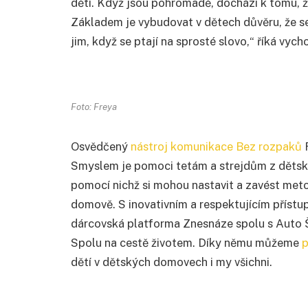
dětí. Když jsou pohromadě, dochází k tomu, ž
Základem je vybudovat v dětech důvěru, že se
jim, když se ptají na sprosté slovo,“ říká vycho
Foto: Freya
Osvědčený
nástroj komunikace Bez rozpaků
F
Smyslem je pomoci tetám a strejdům z děts
pomocí nichž si mohou nastavit a zavést meto
domově. S inovativním a respektujícím příst
dárcovská platforma Znesnáze spolu s Auto Š
Spolu na cestě životem. Díky němu můžeme
p
dětí v dětských domovech i my všichni.