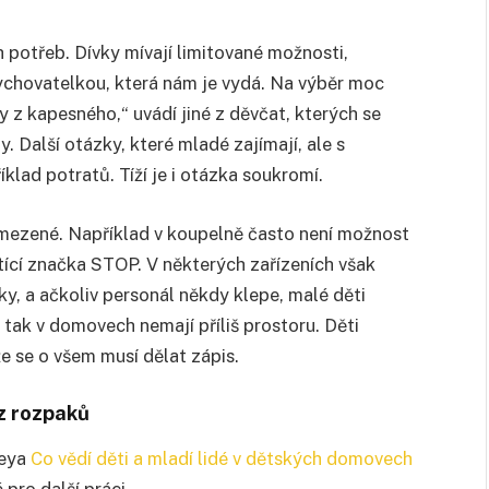
 potřeb. Dívky mívají limitované možnosti,
ychovatelkou, která nám je vydá. Na výběr moc
 z kapesného,“ uvádí jiné z děvčat, kterých se
 Další otázky, které mladé zajímají, ale s
říklad potratů. Tíží je i otázka soukromí.
ezené. Například v koupelně často není možnost
tící značka STOP. V některých zařízeních však
ky, a ačkoliv personál někdy klepe, malé děti
 tak v domovech nemají příliš prostoru. Děti
e se o všem musí dělat zápis.
ez rozpaků
reya
Co vědí děti a mladí lidé v dětských domovech
 pro další práci.