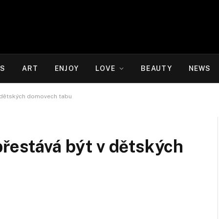
WS
ART
ENJOY
LOVE
BEAUTY
NEWS
v dětských domovech tabu
přestává být v dětských