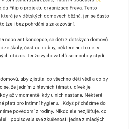
jda Filip o projektu organizace Freya. Tento
 která je v dětských domovech běžná, jen se často
o lze i bez pohrdání a zakazování.
iena nebo antikoncepce, se děti z dětských domovů
 ze školy, část od rodiny, některé ani to ne. V
ch otázek. Jenže vychovatelů se mnohdy stydí
domovů, aby zjistila, co všechno děti vědí a co by
o se, že jedním z hlavních témat u dívek je
ěkdy až v momentě, kdy u nich nastane. Některé
 platí pro intimní hygienu. „Když přicházíme do
máme povědomí z rodiny. Nikdo ale nezjišťuje, co
le!‘“ popisovala své zkušenosti jedna z mladých