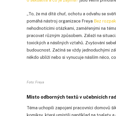
„To, že má dítě chuť, ochotu a odvahu se svěři
pomáhá nástroj organizace Freya
Bez rozpa
nehodnotícími otázkami, zaměřenými na téma se
pracovat různým způsobem. Záleží na situaci.
toxických a násilných vztahů. Zvyšování sebe
budoucnost. Začíná se vždy jednoduchými zál
někdo ublíží nebo si vynucuje násilím něco, c
Foto: Freya
Místo odborných textů v učebnicích ra
Téma uchopili zapojení pracovníci domovů šik
komiksy, které umístili například na toalety a