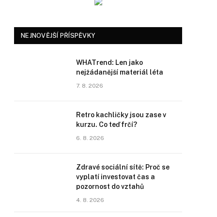
NEJNOVĚJŠÍ PŘÍSPĚVKY
WHATrend: Len jako
nejžádanější materiál léta
7. 8. 2026
Retro kachličky jsou zase v
kurzu. Co teď frčí?
6. 8. 2026
Zdravé sociální sítě: Proč se
vyplatí investovat čas a
pozornost do vztahů
4. 8. 2026