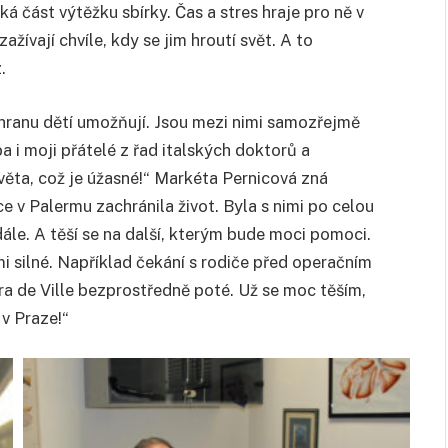
á část výtěžku sbírky. Čas a stres hraje pro ně v
ažívají chvíle, kdy se jim hroutí svět. A to
.
ranu dětí umožňují. Jsou mezi nimi samozřejmě
ba i moji přátelé z řad italských doktorů a
ěta, což je úžasné!“ Markéta Pernicová zná
e v Palermu zachránila život. Byla s nimi po celou
dále. A těší se na další, kterým bude moci pomoci.
silné. Například čekání s rodiče před operačním
a de Ville bezprostředně poté. Už se moc těším,
v Praze!“