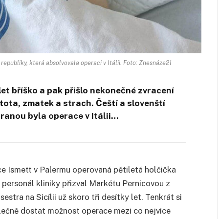
epubliky, která absolvovala operaci v Itálii. Foto: Znesnáze21
et bříško a pak přišlo nekonečné zvracení
tota, zmatek a strach. Čeští a slovenští
hranou byla operace v Itálii…
ce Ismett v Palermu operovaná pětiletá holčička
ý personál kliniky přizval Markétu Pernicovou z
stra na Sicílii už skoro tři desítky let. Tenkrát si
olečně dostat možnost operace mezi co nejvíce