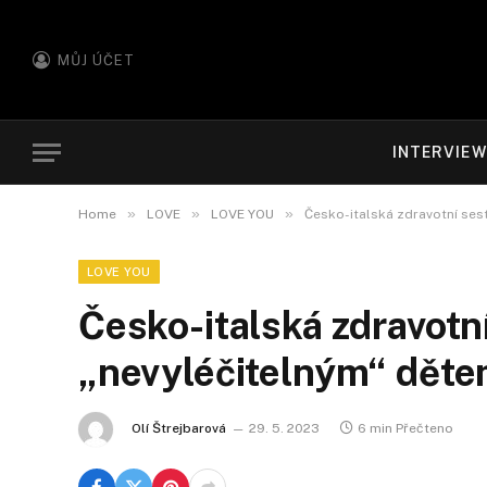
MŮJ ÚČET
INTERVIE
»
»
»
Home
LOVE
LOVE YOU
Česko-italská zdravotní sest
LOVE YOU
Česko-italská zdravotní
„nevyléčitelným“ děte
Olí Štrejbarová
29. 5. 2023
6 min Přečteno