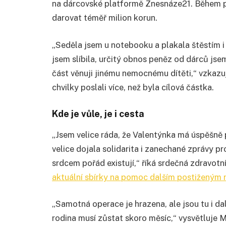
na dárcovské platformě Znesnáze21. Během p
darovat téměř milion korun.
„Seděla jsem u notebooku a plakala štěstím i 
jsem slíbila, určitý obnos peněz od dárců js
část věnuji jinému nemocnému dítěti,“ vzkaz
chvilky poslali více, než byla cílová částka.
Kde je vůle, je i cesta
„Jsem velice ráda, že Valentýnka má úspěšně 
velice dojala solidarita i zanechané zprávy pr
srdcem pořád existují,“ říká srdečná zdravotn
aktuální sbírky na pomoc dalším postiženým 
„Samotná operace je hrazena, ale jsou tu i dal
rodina musí zůstat skoro měsíc,“ vysvětluje 