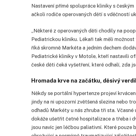
Nastavení přímé spolupráce kliniky s českým 
ačkoli rodiče operovaných dětí s vděčností uka
„Některé z operovaných děti chodily na poop
Pediatrickou kliniku. Lékaři tak měli možnost 
říká skromně Markéta a jedním dechem dodává,
Pediatrické kliniky v Motole, kteří nastavili o
české děti čeká vyšetření, které odhalí, zda j
Hromada krve na začátku, děsivý verdi
Někdy se portální hypertenze projeví krvácení
jindy na ni upozorní zvětšená slezina nebo t
odhadů Markéty u nás zhruba tři sta. Včasné 
dokáže ušetřit četné hospitalizace a třeba i d
jsou navíc jen léčbou paliativní. Které pouze 
ohrožující a nesmírně traumatizující záležitost