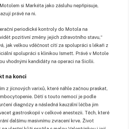
Motolem si Markéta jako zásluhu nepřipisuje,
zují právě na ni.
erační periodické kontroly do Motola na
vidět pozitivní změny jejich zdravotního stavu,“
 jak velkou vděčnost cítí za spolupráci s lékaři z
ficiální spolupráci s klinikou Ismett. Právě v Motole
sou vhodnými kandidáty na operaci na Sicílii.
kt na konci
m z jícnových varixů, které náhle začnou praskat,
rombocytopenie. Dětí s touto nemocí je podle
určení diagnózy a následná kauzální léčba jim
vacet gastroskopií v celkové anestezii. Těch, které
brání dalšímu masivnímu zvracení krve. Život
 na vlastní kůži prožila s malou Valentýnkou i její