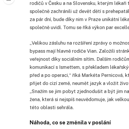
rodičů v Česku a na Slovensku, kterým lékaři
společně zachránili už devět dětí s prehepatá
za pár dní, bude díky nim v Praze unikátní lé
společně uvidí. Tomu se říká výkon par excell
„Velikou zásluhu na rozšíření zprávy o možno
bypass mají hlavně rodiče Vian. Založili strán
veřejnost díky sociálním sítím. Dalším rodi
komunikací s Ismettem, s překladem lékařsk
před a po operaci,“ říká Markéta Pernicová, kt
přijet do cizí země, neumět jazyk a vložit živ
„Snažím se jim pobyt zjednodušit a být jim na
žena, která si nejspíš neuvědomuje, jak velko
této oblasti sehrála.
Náhoda, co se změnila v poslání