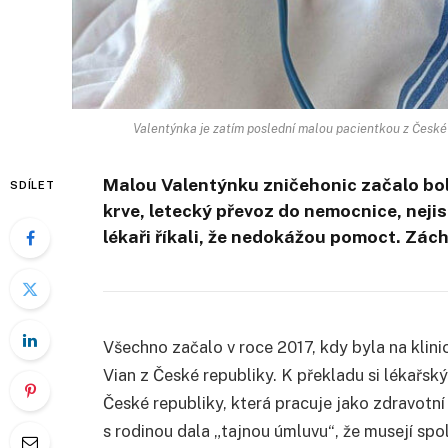
Valentýnka je zatím poslední malou pacientkou z České r
Malou Valentýnku zničehonic začalo bol
SDÍLET
krve, letecký převoz do nemocnice, nejis
lékaři říkali, že nedokážou pomoct. Zác
Všechno začalo v roce 2017, kdy byla na klini
Vian z České republiky. K překladu si lékařsk
České republiky, která pracuje jako zdravotní se
s rodinou dala „tajnou úmluvu“, že musejí sp