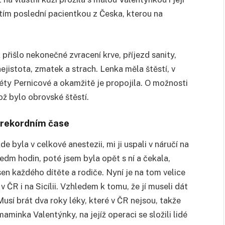
ím poslední pacientkou z Česka, kterou na
 přišlo nekonečné zvracení krve, příjezd sanity,
ejistota, zmatek a strach. Lenka měla štěstí, v
ty Pernicové a okamžitě je propojila. O možnosti
Což bylo obrovské štěstí.
 v rekordním čase
e byla v celkové anestezii, mi ji uspali v náručí na
sedm hodin, poté jsem byla opět s ní a čekala,
en každého dítěte a rodiče. Nyní je na tom velice
 v ČR i na Sicílii. Vzhledem k tomu, že jí museli dát
 Musí brát dva roky léky, které v ČR nejsou, takže
aminka Valentýnky, na jejíž operaci se složili lidé