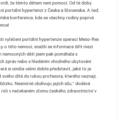
 tvrdí, že těmto dětem není pomoci. Od té doby
lní portální hypertenzí z Česka a Slovenska. A teď,
kařská konference, kde se všechny rodiny poprvé
ence!
sti vyléčení portální hypertenze operací Meso-Rex
ky o této nemoci, snažili se informace šířit mezi
čům nemocných dětí jsem pak pomáhala s
ých zpráv nebo s hledánim vhodného ubytování
erá si uměla velmi dobře představit, jaké to je
ot svého dítě do rukou profesora, kterého neznají.
blízku. Nesmírně obdivuju jejích sílu,“ dodává
u roli v nečekaném zlomu českého zdravotnictví v