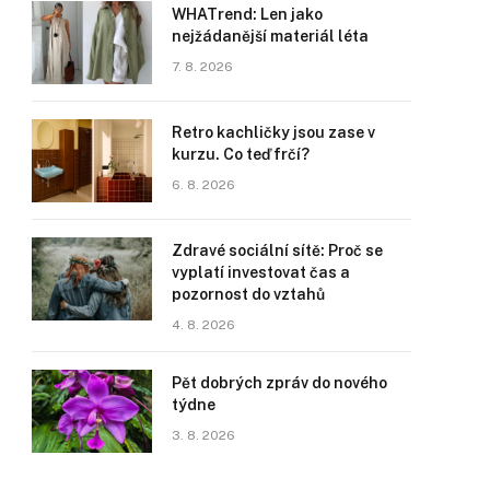
WHATrend: Len jako
nejžádanější materiál léta
7. 8. 2026
Retro kachličky jsou zase v
kurzu. Co teď frčí?
6. 8. 2026
Zdravé sociální sítě: Proč se
vyplatí investovat čas a
pozornost do vztahů
4. 8. 2026
Pět dobrých zpráv do nového
týdne
3. 8. 2026