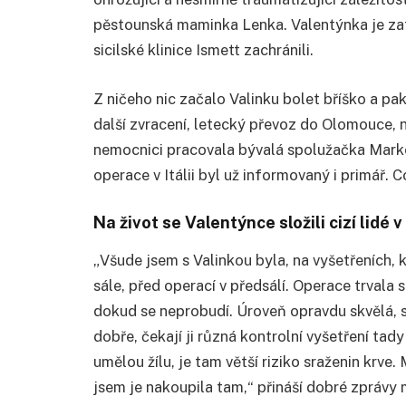
pěstounská maminka Lenka. Valentýnka je zat
sicilské klinice Ismett zachránili.
Z ničeho nic začalo Valinku bolet bříško a pak
další zvracení, letecký převoz do Olomouce, n
nemocnici pracovala bývalá spolužačka Marké
operace v Itálii byl už informovaný i primář. 
Na život se Valentýnce složili cizí lidé
„Všude jsem s Valinkou byla, na vyšetřeních, kd
sále, před operací v předsálí. Operace trvala 
dokud se neprobudí. Úroveň opravdu skvělá, s
dobře, čekají ji různá kontrolní vyšetření tady
umělou žílu, je tam větší riziko sraženin krve.
jsem je nakoupila tam,“ přináší dobré zprávy m