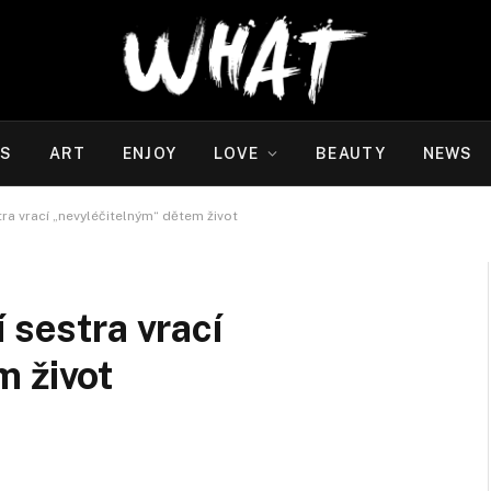
WS
ART
ENJOY
LOVE
BEAUTY
NEWS
ra vrací „nevyléčitelným“ dětem život
 sestra vrací
m život