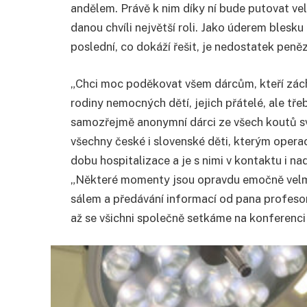
andělem. Právě k nim díky ní bude putovat velk
danou chvíli největší roli. Jako úderem blesku z
poslední, co dokáží řešit, je nedostatek peněz
„Chci moc poděkovat všem dárcům, kteří zách
rodiny nemocných dětí, jejich přátelé, ale tře
samozřejmě anonymní dárci ze všech koutů sv
všechny české i slovenské děti, kterým operac
dobu hospitalizace a je s nimi v kontaktu i na
„Některé momenty jsou opravdu emočně velmi 
sálem a předávání informací od pana profesor
až se všichni společně setkáme na konferenci 