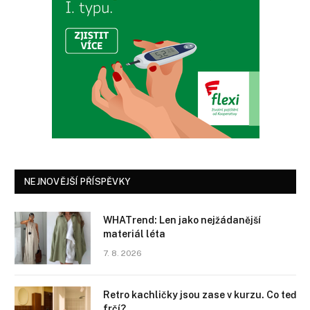
NEJNOVĚJŠÍ PŘÍSPĚVKY
WHATrend: Len jako nejžádanější
materiál léta
7. 8. 2026
Retro kachličky jsou zase v kurzu. Co teď
frčí?