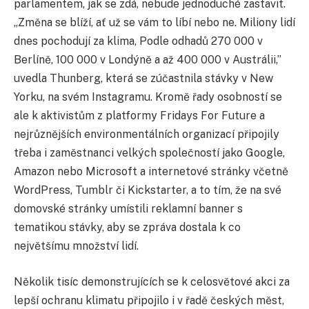
parlamentem, jak se zdá, nebude jednoduché zastavit.
„Změna se blíží, ať už se vám to líbí nebo ne. Miliony lidí
dnes pochodují za klima, Podle odhadů 270 000 v
Berlíně, 100 000 v Londýně a až 400 000 v Austrálii,”
uvedla Thunberg, která se zúčastnila stávky v New
Yorku, na svém Instagramu. Kromě řady osobností se
ale k aktivistům z platformy Fridays For Future a
nejrůznějších environmentálních organizací připojily
třeba i zaměstnanci velkých společností jako Google,
Amazon nebo Microsoft a internetové stránky včetně
WordPress, Tumblr či Kickstarter, a to tím, že na své
domovské stránky umístili reklamní banner s
tematikou stávky, aby se zpráva dostala k co
největšímu množství lidí.
Několik tisíc demonstrujících se k celosvětové akci za
lepší ochranu klimatu připojilo i v řadě českých měst,