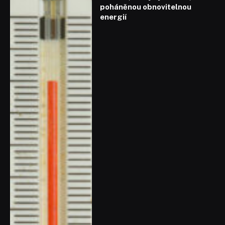
poháněnou obnovitelnou
energií