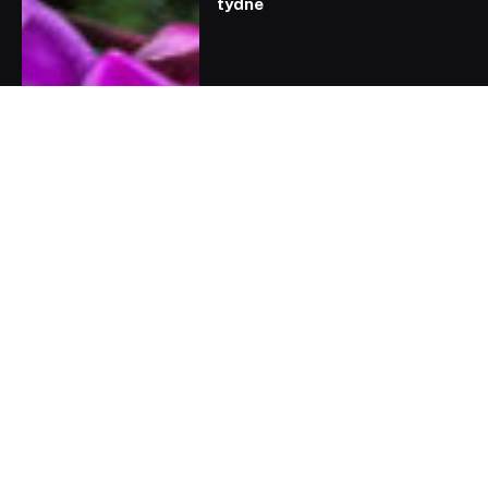
týdne