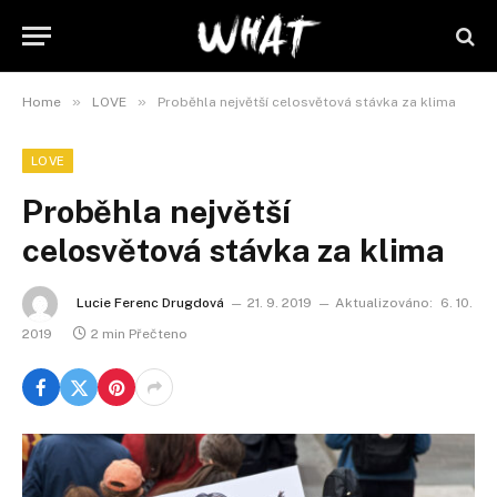
»
»
Home
LOVE
Proběhla největší celosvětová stávka za klima
LOVE
Proběhla největší
celosvětová stávka za klima
Lucie Ferenc Drugdová
21. 9. 2019
Aktualizováno:
6. 10.
2019
2 min Přečteno