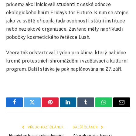
přičemž akci iniciovali studenti z české odnože
ekologického hnutí Fridays for Future. K nim se stejně
jako ve světě připojila řada osobností, státní instituce
nebo neziskové organizace. Zavřeno měly například i
pobočky kosmetického řetězce Lush.
Včera tak odstartoval Týden pro klima, který nabídne
kromě protestních shromáždění i vzdělávací a kulturní
program. Další stávka je pak naplánována na 27. září.
Facebook
Twitter
Pinterest
LinkedIn
Tumblr
WhatsApp
E-
mail
PŘEDCHOZÍ ČLÁNEK
DALŠÍ ČLÁNEK
Namíchejte si s námi domácí
Zázrak proti stresu i