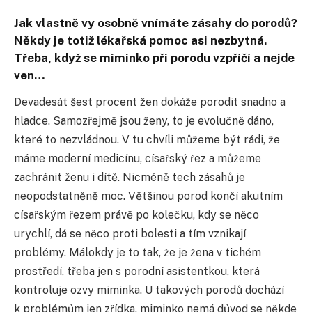
Jak vlastně vy osobně vnímáte zásahy do porodů?
Někdy je totiž lékařská pomoc asi nezbytná.
Třeba, když se miminko při porodu vzpříčí a nejde
ven…
Devadesát šest procent žen dokáže porodit snadno a
hladce. Samozřejmě jsou ženy, to je evolučně dáno,
které to nezvládnou. V tu chvíli můžeme být rádi, že
máme moderní medicínu, císařský řez a můžeme
zachránit ženu i dítě. Nicméně tech zásahů je
neopodstatněně moc. Většinou porod končí akutním
císařským řezem právě po kolečku, kdy se něco
urychlí, dá se něco proti bolesti a tím vznikají
problémy. Málokdy je to tak, že je žena v tichém
prostředí, třeba jen s porodní asistentkou, která
kontroluje ozvy miminka. U takových porodů dochází
k problémům jen zřídka, miminko nemá důvod se někde