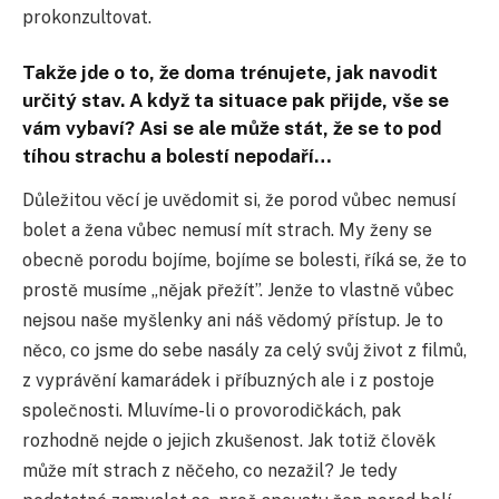
prokonzultovat.
Takže jde o to, že doma trénujete, jak navodit
určitý stav. A když ta situace pak přijde, vše se
vám vybaví? Asi se ale může stát, že se to pod
tíhou strachu a bolestí nepodaří…
Důležitou věcí je uvědomit si, že porod vůbec nemusí
bolet a žena vůbec nemusí mít strach. My ženy se
obecně porodu bojíme, bojíme se bolesti, říká se, že to
prostě musíme „nějak přežít”. Jenže to vlastně vůbec
nejsou naše myšlenky ani náš vědomý přístup. Je to
něco, co jsme do sebe nasály za celý svůj život z filmů,
z vyprávění kamarádek i příbuzných ale i z postoje
společnosti. Mluvíme-li o provorodičkách, pak
rozhodně nejde o jejich zkušenost. Jak totiž člověk
může mít strach z něčeho, co nezažil? Je tedy