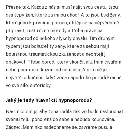
Přesně tak. Každá z nás si musí najít svou cestu. Jsou
dva typy žen, které za mnou chodí. A to jsou buď ženy,
které jdou k prvnímu porodu, chtějí se na něj vědomě
připravit, znát různé metody a třeba právě na
hypnoporod od někoho slyšely chválu. Tím druhým
typem jsou bohužel ty ženy, které za sebou mají
bolestnou traumatickou zkušenost a nechtějí ji
opakovat. Třeba porod, který skončil akutním císařem
nebo pocitem odcizení od miminka. A pro mě je
největší odměnou, když žena napodruhé porodí krásně,
ve své síle, euforicky.
Jaký je tedy hlavní cíl hypnoporodu?
Naším cílem je, aby žena rodila tak, že bude naslouchat
svému tělu, ponořená do sebe a nebude koučována.
Žádné: „Maminko nadechneme se, zavřeme pusu a