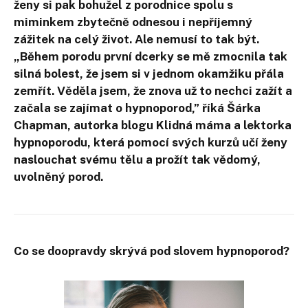
ženy si pak bohužel z porodnice spolu s
miminkem zbytečně odnesou i nepříjemný
zážitek na celý život. Ale nemusí to tak být.
„Během porodu první dcerky se mě zmocnila tak
silná bolest, že jsem si v jednom okamžiku přála
zemřít. Věděla jsem, že znova už to nechci zažít a
začala se zajímat o hypnoporod,” říká Šárka
Chapman, autorka blogu Klidná máma a lektorka
hypnoporodu, která pomocí svých kurzů učí ženy
naslouchat svému tělu a prožít tak vědomý,
uvolněný porod.
Co se doopravdy skrývá pod slovem hypnoporod?