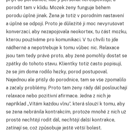
porodit tam v klidu. Mozek ženy funguje během
porodu úplně jinak. Žena je totiž v porodním nastavení
a úplně se odpojí. Proto je důležité ji moc nevyrušovat
konverzací, aby nezapojovala neokortex, tu část mozku,
kterou používáme pro komunikaci. V tu chvíli to jde
nádherně a nepotřebuje k tomu vůbec nic. Relaxace
jsou tam tedy právě proto, aby ženě pomohly dostat se
zpátky do tohoto stavu. Klientky totiž často popisují,
že se jim doma rodilo hezky, porod postupoval.
Najednou ale přišly do porodnice, tam se vše zpomalilo
a začaly problémy. Proto tam ženy rády dál poslouchají
relaxace nebo pozitivní afirmace. Jedna z nich je
například „Vítám každou vlnu”, která slouží k tomu, aby
se žena nebránila kontrakcím, protože mnohé z nich už
prostě nechtějí rodit dál, nechtějí další kontrakce,
zatínají se, což způsobuje ještě větší bolest.