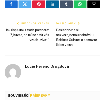
Facebook
Twitter
Pinterest
LinkedIn
Tumblr
WhatsApp
E-
mail
PŘEDCHOZÍ ČLÁNEK
DALŠÍ ČLÁNEK
Jak úspěšně ztratit partnera:
Poslechněte si
Zjistěte, co může stát váš
nezveřejněnou nahrávku
vztah „život“
Belfiato Quintet a pomozte
lidem v tísni
Lucie Ferenc Drugdová
SOUVISEJÍCÍ
PŘÍSPĚVKY