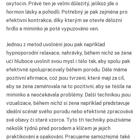
oxytocin. Právě ten je velmi důležitý, jelikož jde o
hormon lásky a pohodlí. Potřebný je pak zejména pro
efektivní kontrakce, díky kterým se otevře děložní
hrdlo a miminko je poté vypuzováno ven.
Jednou z metod uvolnění jsou pak například
hypnoporodní relaxace, nahrávky, během nichž se žena
učí hluboce uvolnit svou mysl i tělo tak, aby spolu pak
efektivně spolupracovaly během porodu. Dále máme
pozitivní afirmace, což jsou tvrzení, které mají za cíl,
aby se žena zaměřovala na to pozitivní, aby se těšila na
miminko a neočekávala problémy. Další technikou jsou
vizualizace, během nichž si žena například představuje
ideální scénář svého porodu nebo efektivně zpracovává
své obavy či staré vzorce. Tyto tři techniky používáme
několik týdnů před porodem a klíčem je jejich
praktikování a opakování. Pracujeme samozřejmě také