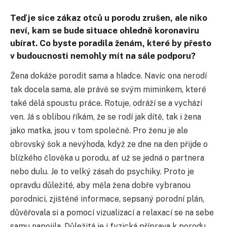
Teď je sice zákaz otců u porodu zrušen, ale niko
neví, kam se bude situace ohledně koronaviru
ubírat. Co byste poradila ženám, které by přesto
v budoucnosti nemohly mít na sále podporu?
Žena dokáže porodit sama a hladce. Navíc ona nerodí
tak docela sama, ale právě se svým miminkem, které
také dělá spoustu práce. Rotuje, odráží se a vychází
ven. Já s oblibou říkám, že se rodí jak dítě, tak i žena
jako matka, jsou v tom společně. Pro ženu je ale
obrovský šok a nevýhoda, když ze dne na den přijde o
blízkého člověka u porodu, ať už se jedná o partnera
nebo dulu. Je to velký zásah do psychiky. Proto je
opravdu důležité, aby měla žena dobře vybranou
porodnici, zjištěné informace, sepsaný porodní plán,
důvěřovala si a pomocí vizualizací a relaxací se na sebe
samu napojila. Důležitá je i fyzická příprava k porodu,