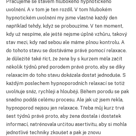
Pracujeme se stavem hlubokého hypnotického
uvolnění. A v tom je ten rozdíl. V tom hlubokém
hypnotickém uvolnění my jsme vlastně každý den
například tehdy, když se probouzíme. V ten moment,
kdy už nespíme, ale ještě nejsme úplně vzhůru, takový
stav mezi, kdy nad sebou ale máme plnou kontrolu. A
do tohoto stavu se dostáváme právě pomocí relaxace.
Je důležité také říct, že žena by s kurzem měla začít
několik týdnů před porodem právě proto, aby se díky
relaxacím do toho stavu dokázala dostat jednoduše. S
každým poslechem hypnoporodních relaxací se totiž
uvolňuje snáz, rychleji a hlouběji. Během porodu se pak
snadno poddá celému procesu. Ale jak už jsem řekla,
hypnoporod nejsou jen relaxace. Třeba můj kurz trvá
šest týdnů právě proto, aby žena dostala i dostatek
informací, natrénovala určitou asertivitu, aby si mohla
jednotlivé techniky zkoušet a pak je znovu