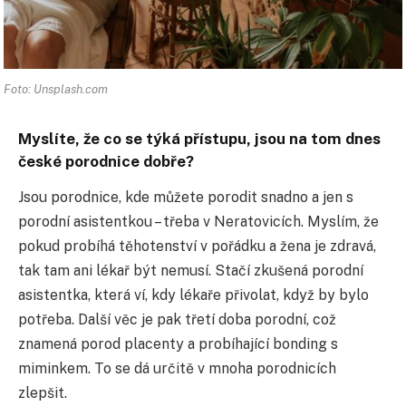
Foto: Unsplash.com
Myslíte, že co se týká přístupu, jsou na tom dnes
české porodnice dobře?
Jsou porodnice, kde můžete porodit snadno a jen s
porodní asistentkou – třeba v Neratovicích. Myslím, že
pokud probíhá těhotenství v pořádku a žena je zdravá,
tak tam ani lékař být nemusí. Stačí zkušená porodní
asistentka, která ví, kdy lékaře přivolat, když by bylo
potřeba. Další věc je pak třetí doba porodní, což
znamená porod placenty a probíhající bonding s
miminkem. To se dá určitě v mnoha porodnicích
zlepšit.