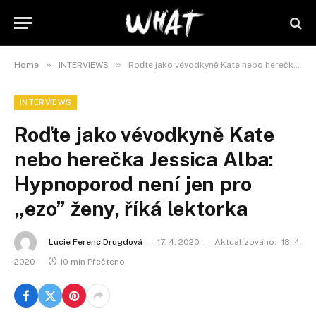
»
»
Home
INTERVIEWS
Roďte jako vévodkyně Kate nebo herečka Jessica Alba: Hypnoporod není jen pro „ezo” ženy, říká lektorka
INTERVIEWS
Roďte jako vévodkyně Kate
nebo herečka Jessica Alba:
Hypnoporod není jen pro
„ezo” ženy, říká lektorka
Lucie Ferenc Drugdová
17. 4. 2020
Aktualizováno:
18. 4.
2020
10 min Přečteno