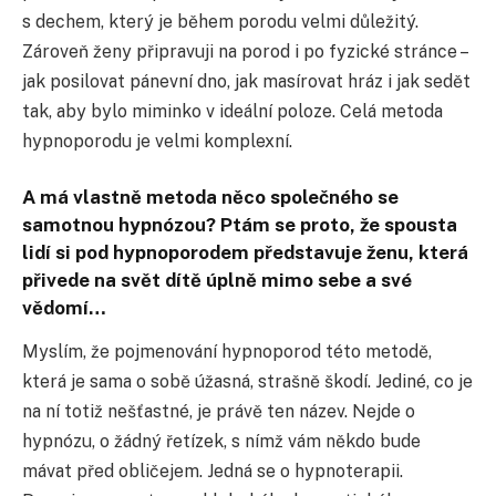
s dechem, který je během porodu velmi důležitý.
Zároveň ženy připravuji na porod i po fyzické stránce –
jak posilovat pánevní dno, jak masírovat hráz i jak sedět
tak, aby bylo miminko v ideální poloze. Celá metoda
hypnoporodu je velmi komplexní.
A má vlastně metoda něco společného se
samotnou hypnózou? Ptám se proto, že spousta
lidí si pod hypnoporodem představuje ženu, která
přivede na svět dítě úplně mimo sebe a své
vědomí…
Myslím, že pojmenování hypnoporod této metodě,
která je sama o sobě úžasná, strašně škodí. Jediné, co je
na ní totiž nešťastné, je právě ten název. Nejde o
hypnózu, o žádný řetízek, s nímž vám někdo bude
mávat před obličejem. Jedná se o hypnoterapii.