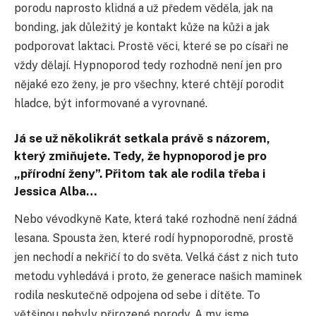
porodu naprosto klidná a už předem věděla, jak na
bonding, jak důležitý je kontakt kůže na kůži a jak
podporovat laktaci. Prostě věci, které se po císaři ne
vždy dělají. Hypnoporod tedy rozhodně není jen pro
nějaké ezo ženy, je pro všechny, které chtějí porodit
hladce, být informované a vyrovnané.
Já se už několikrát setkala právě s názorem,
který zmiňujete. Tedy, že hypnoporod je pro
„přírodní ženy”. Přitom tak ale rodila třeba i
Jessica Alba…
Nebo vévodkyně Kate, která také rozhodně není žádná
lesana. Spousta žen, které rodí hypnoporodně, prostě
jen nechodí a nekřičí to do světa. Velká část z nich tuto
metodu vyhledává i proto, že generace našich maminek
rodila neskutečně odpojena od sebe i dítěte. To
většinou nebyly přirozené porody. A my jsme