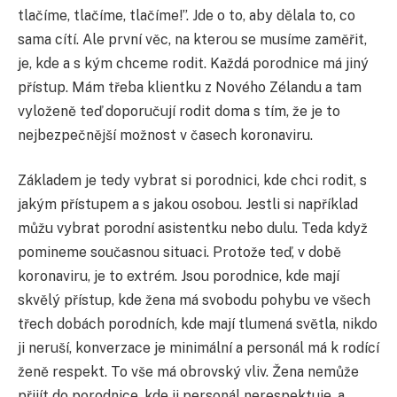
tlačíme, tlačíme, tlačíme!”. Jde o to, aby dělala to, co
sama cítí. Ale první věc, na kterou se musíme zaměřit,
je, kde a s kým chceme rodit. Každá porodnice má jiný
přístup. Mám třeba klientku z Nového Zélandu a tam
vyloženě teď doporučují rodit doma s tím, že je to
nejbezpečnější možnost v časech koronaviru.
Základem je tedy vybrat si porodnici, kde chci rodit, s
jakým přístupem a s jakou osobou. Jestli si například
můžu vybrat porodní asistentku nebo dulu. Teda když
pomineme současnou situaci. Protože teď, v době
koronaviru, je to extrém. Jsou porodnice, kde mají
skvělý přístup, kde žena má svobodu pohybu ve všech
třech dobách porodních, kde mají tlumená světla, nikdo
ji neruší, konverzace je minimální a personál má k rodící
ženě respekt. To vše má obrovský vliv. Žena nemůže
přijít do porodnice, kde ji personál nerespektuje, a