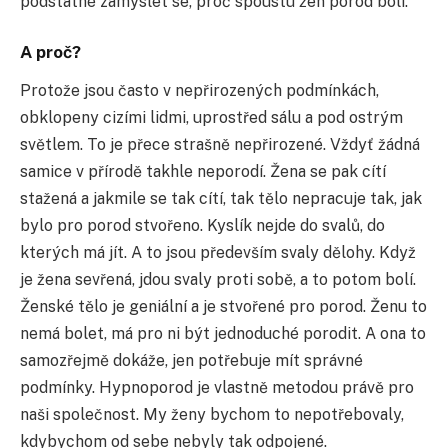
podstatné zamyslet se, proč spoustu žen porod bolí.
A proč?
Protože jsou často v nepřirozených podmínkách,
obklopeny cizími lidmi, uprostřed sálu a pod ostrým
světlem. To je přece strašně nepřirozené. Vždyť žádná
samice v přírodě takhle neporodí. Žena se pak cítí
stažená a jakmile se tak cítí, tak tělo nepracuje tak, jak
bylo pro porod stvořeno. Kyslík nejde do svalů, do
kterých má jít. A to jsou především svaly dělohy. Když
je žena sevřená, jdou svaly proti sobě, a to potom bolí.
Ženské tělo je geniální a je stvořené pro porod. Ženu to
nemá bolet, má pro ni být jednoduché porodit. A ona to
samozřejmě dokáže, jen potřebuje mít správné
podmínky. Hypnoporod je vlastně metodou právě pro
naši společnost. My ženy bychom to nepotřebovaly,
kdybychom od sebe nebyly tak odpojené.