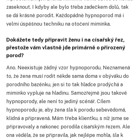
zaseknout. I kdyby ale bylo třeba zadečkem dolů, tak
se dá krásně porodit. Každopádně hypnoporod má i
velmi úspěšnou techniku na otočení miminka.
Dokážete tedy připravit ženu i na císařský řez,
přestože vám vlastně jde primárně o přirozený
porod?
Ano. Neexistuje žádný vzor hypnoporodu. Neznamená
to, že žena musí rodit někde sama doma v obýváku do
porodního bazénku, jen si to tak hladce prodýchá a
miminko vypluje na hladinu. Samozřejmě jsou takové
hypnoporody, ale není to jediný scénář. Cílem
hypnoporodu je, aby žena šla k porodu sebevědomá,
klidná a připravená. Mám třeba klientku, s níž jsme se
připravovaly a nakonec porodila císařským řezem. Ale
ona věděla, že se připravila, jak nejlépe mohla, šla k