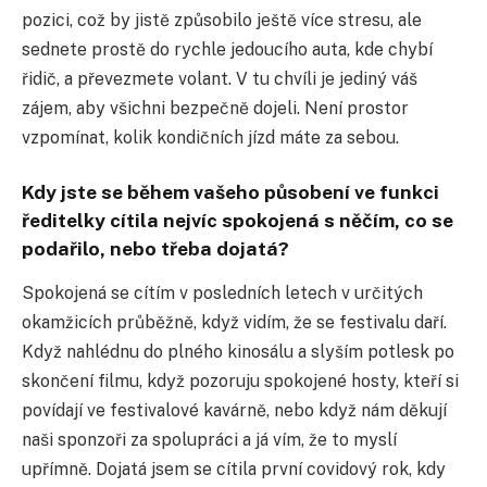
pozici, což by jistě způsobilo ještě více stresu, ale
sednete prostě do rychle jedoucího auta, kde chybí
řidič, a převezmete volant. V tu chvíli je jediný váš
zájem, aby všichni bezpečně dojeli. Není prostor
vzpomínat, kolik kondičních jízd máte za sebou.
Kdy jste se bě
hem va
šeho působení ve funkci
ředitelky cítila nejvíc spokojená s něčím, co se
podařilo, nebo třeba dojatá?
Spokojená se cítím v posledních letech v určitých
okamžicích průběžně, když vidím, že se festivalu daří.
Když nahlédnu do plného kinosálu a slyším potlesk po
skončení filmu, když pozoruju spokojené hosty, kteří si
povídají ve festivalové kavárně, nebo když nám děkují
naši sponzoři za spolupráci a já vím, že to myslí
upřímně. Dojatá jsem se cítila první covidový rok, kdy