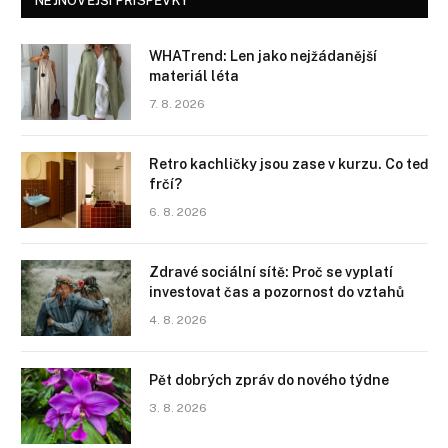
NEJNOVĚJŠÍ PŘÍSPĚVKY
WHATrend: Len jako nejžádanější
materiál léta
7. 8. 2026
Retro kachličky jsou zase v kurzu. Co teď
frčí?
6. 8. 2026
Zdravé sociální sítě: Proč se vyplatí
investovat čas a pozornost do vztahů
4. 8. 2026
Pět dobrých zpráv do nového týdne
3. 8. 2026