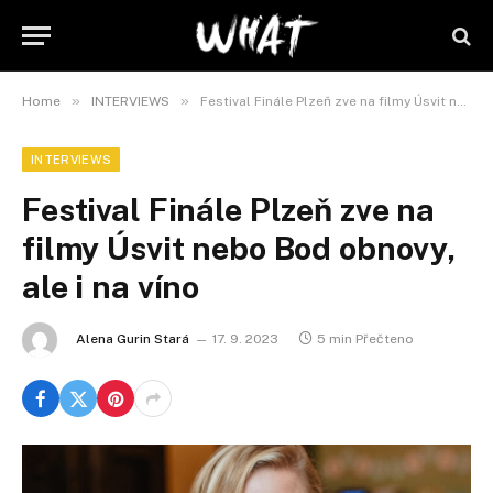
»
»
Home
INTERVIEWS
Festival Finále Plzeň zve na filmy Úsvit nebo Bod obnovy, ale i na víno
INTERVIEWS
Festival Finále Plzeň zve na
filmy Úsvit nebo Bod obnovy,
ale i na víno
Alena Gurin Stará
17. 9. 2023
5 min Přečteno