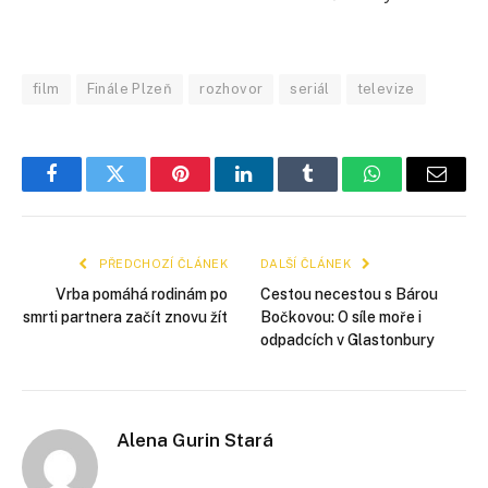
film
Finále Plzeň
rozhovor
seriál
televize
Facebook
Twitter
Pinterest
LinkedIn
Tumblr
WhatsApp
E-
mail
PŘEDCHOZÍ ČLÁNEK
DALŠÍ ČLÁNEK
Vrba pomáhá rodinám po
Cestou necestou s Bárou
smrti partnera začít znovu žít
Bočkovou: O síle moře i
odpadcích v Glastonbury
Alena Gurin Stará