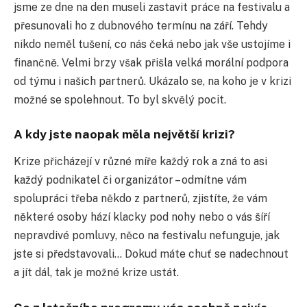
jsme ze dne na den museli zastavit práce na festivalu a
přesunovali ho z dubnového termínu na září. Tehdy
nikdo neměl tušení, co nás čeká nebo jak vše ustojíme i
finančně. Velmi brzy však přišla velká morální podpora
od týmu i našich partnerů. Ukázalo se, na koho je v krizi
možné se spolehnout. To byl skvělý pocit.
A kdy jste naopak měla největší krizi?
Krize přicházejí v různé míře každý rok a zná to asi
každý podnikatel či organizátor – odmítne vám
spolupráci třeba někdo z partnerů, zjistíte, že vám
některé osoby hází klacky pod nohy nebo o vás šíří
nepravdivé pomluvy, něco na festivalu nefunguje, jak
jste si představovali… Dokud máte chuť se nadechnout
a jít dál, tak je možné krize ustát.