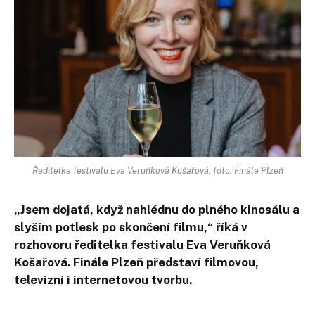
Ředitelka festivalu Eva Veruňková Košařová, foto: Finále Plzeň
„Jsem dojatá, když nahlédnu do plného kinosálu a
slyším potlesk po skončení filmu,“ říká v
rozhovoru ředitelka festivalu Eva Veruňková
Košařová. Finále Plzeň představí filmovou,
televizní i internetovou tvorbu.