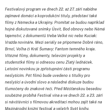
Festivalový program ve dnech 22. až 27. září nabídne
zajímavé domácí a koprodukční tituly, představí také
filmy z Německa a Ukrajiny. Promítat se budou například
hojně diskutované snímky Úsvit, Bod obnovy nebo Němá
tajemství, z dokumentů třeba Velké nic nebo Kuciak:
Vražda novináře. Mezi seriály se připomene Dobré ráno,
Brno!, Volha či Král Šumavy: Fantom temného kraje.
Vítězné filmy, dokumenty, televizní projekty a
studenstké filmy si odnesou cenu Zlatý ledňáček.
Letošní novinkou je zpřístupnění části programu
neslyšícím. Pět filmů bude uvedeno s titulky pro
neslyšící a úvodní slovo a následné diskuze budou
tlumočeny do znakové řeči. Před Měšťanskou besedou
souběžně probíhá Festival vína a ve dnech 22. a 23. září
si návštěvníci s filmovou akreditací mohou zajít také na
Mezinárodní knižní festival a veletrh Svět knihy.