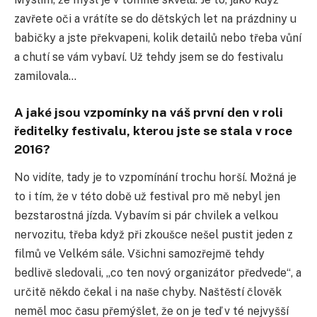
zavřete oči a vrátíte se do dětských let na prázdniny u
babičky a jste překvapeni, kolik detailů nebo třeba vůní
a chutí se vám vybaví. Už tehdy jsem se do festivalu
zamilovala…
A jaké jsou vzpomínky na váš první den v roli
ředitelky festivalu, kterou jste se stala v roce
2016?
No vidíte, tady je to vzpomínání trochu horší. Možná je
to i tím, že v této době už festival pro mě nebyl jen
bezstarostná jízda. Vybavím si pár chvilek a velkou
nervozitu, třeba když při zkoušce nešel pustit jeden z
filmů ve Velkém sále. Všichni samozřejmě tehdy
bedlivě sledovali, „co ten nový organizátor předvede“, a
určitě někdo čekal i na naše chyby. Naštěstí člověk
neměl moc času přemýšlet, že on je teď v té nejvyšší