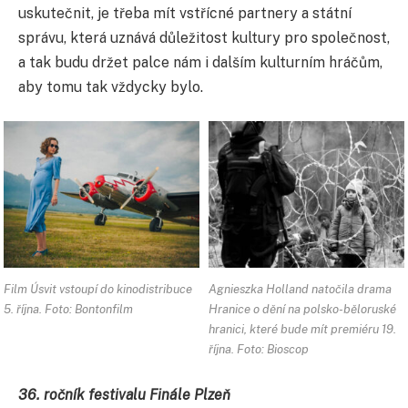
uskutečnit, je třeba mít vstřícné partnery a státní
správu, která uznává důležitost kultury pro společnost,
a tak budu držet palce nám i dalším kulturním hráčům,
aby tomu tak vždycky bylo.
Film Úsvit vstoupí do kinodistribuce
Agnieszka Holland natočila drama
5. října. Foto: Bontonfilm
Hranice o dění na polsko-běloruské
hranici, které bude mít premiéru 19.
října. Foto: Bioscop
36. ročník festivalu Finále Plzeň