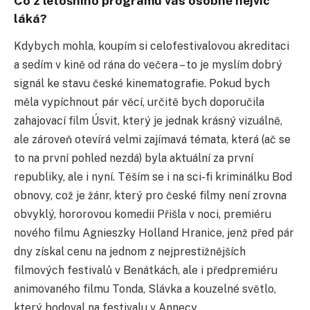
Co z letošního programu vás osobně nejvíc
láká?
Kdybych mohla, koupím si celofestivalovou akreditaci
a sedím v kině od rána do večera – to je myslím dobrý
signál ke stavu české kinematografie. Pokud bych
měla vypíchnout pár věcí, určitě bych doporučila
zahajovací film Úsvit, který je jednak krásný vizuálně,
ale zároveň otevírá velmi zajímavá témata, která (ač se
to na první pohled nezdá) byla aktuální za první
republiky, ale i nyní. Těším se i na sci-fi kriminálku Bod
obnovy, což je žánr, který pro české filmy není zrovna
obvyklý, hororovou komedii Přišla v noci, premiéru
nového filmu Agnieszky Holland Hranice, jenž před pár
dny získal cenu na jednom z nejprestižnějších
filmových festivalů v Benátkách, ale i předpremiéru
animovaného filmu Tonda, Slávka a kouzelné světlo,
který bodoval na festivalu v Annecy.