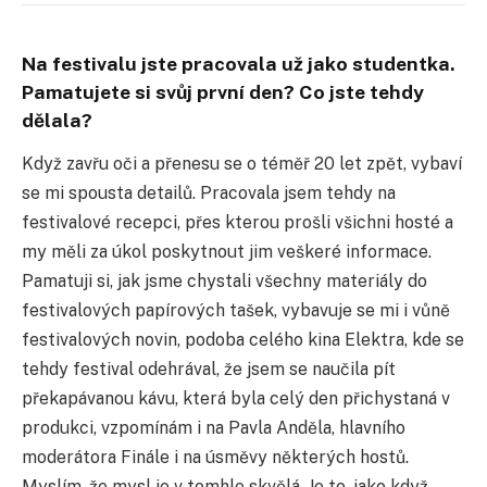
Na festivalu jste pracovala už jako studentka.
Pamatujete si svůj první den? Co jste tehdy
dělala?
Když zavřu oči a přenesu se o téměř 20 let zpět, vybaví
se mi spousta detailů. Pracovala jsem tehdy na
festivalové recepci, přes kterou prošli všichni hosté a
my měli za úkol poskytnout jim veškeré informace.
Pamatuji si, jak jsme chystali všechny materiály do
festivalových papírových tašek, vybavuje se mi i vůně
festivalových novin, podoba celého kina Elektra, kde se
tehdy festival odehrával, že jsem se naučila pít
překapávanou kávu, která byla celý den přichystaná v
produkci, vzpomínám i na Pavla Anděla, hlavního
moderátora Finále i na úsměvy některých hostů.
Myslím, že mysl je v tomhle skvělá. Je to, jako když