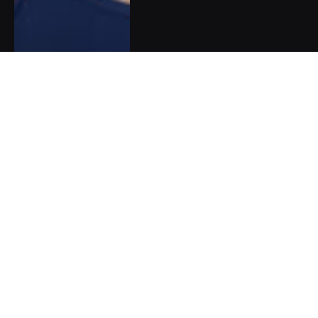
Pět dobrých zpráv do nového
týdne