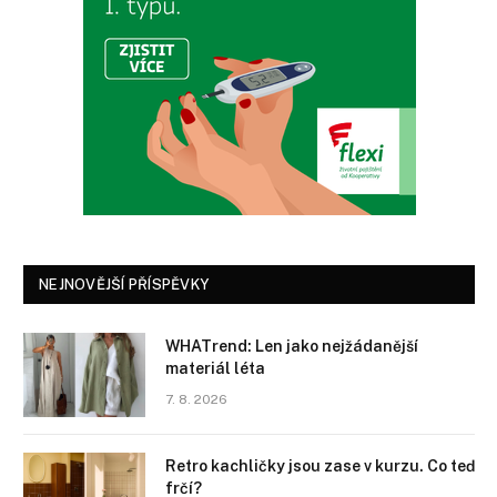
NEJNOVĚJŠÍ PŘÍSPĚVKY
WHATrend: Len jako nejžádanější
materiál léta
7. 8. 2026
Retro kachličky jsou zase v kurzu. Co teď
frčí?