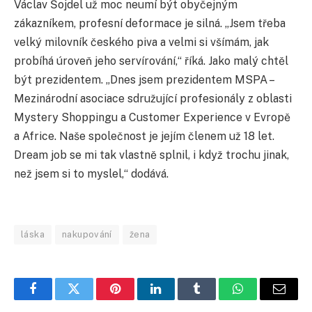
Václav Šojdel už moc neumí být obyčejným
zákazníkem, profesní deformace je silná. „Jsem třeba
velký milovník českého piva a velmi si všímám, jak
probíhá úroveň jeho servírování,“ říká. Jako malý chtěl
být prezidentem. „Dnes jsem prezidentem MSPA –
Mezinárodní asociace sdružující profesionály z oblasti
Mystery Shoppingu a Customer Experience v Evropě
a Africe. Naše společnost je jejím členem už 18 let.
Dream job se mi tak vlastně splnil, i když trochu jinak,
než jsem si to myslel,“ dodává.
láska
nakupování
žena
Facebook
Twitter
Pinterest
LinkedIn
Tumblr
WhatsApp
E-