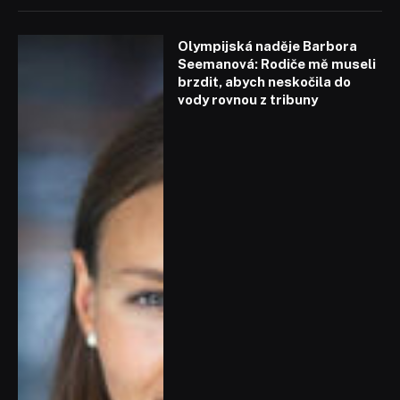
Olympijská naděje Barbora
Seemanová: Rodiče mě museli
brzdit, abych neskočila do
vody rovnou z tribuny