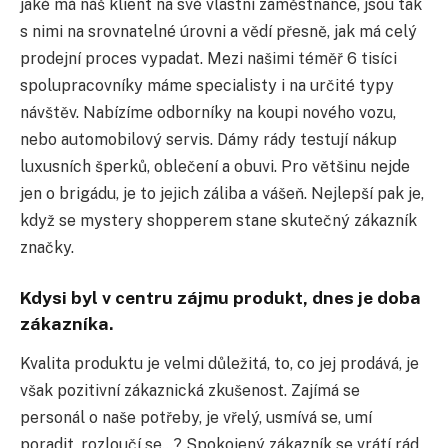
jaké má náš klient na své vlastní zaměstnance, jsou tak
s nimi na srovnatelné úrovni a vědí přesně, jak má celý
prodejní proces vypadat. Mezi našimi téměř 6 tisíci
spolupracovníky máme specialisty i na určité typy
návštěv. Nabízíme odborníky na koupi nového vozu,
nebo automobilový servis. Dámy rády testují nákup
luxusních šperků, oblečení a obuvi. Pro většinu nejde
jen o brigádu, je to jejich záliba a vášeň. Nejlepší pak je,
když se mystery shopperem stane skutečný zákazník
značky.
Kdysi byl v centru zájmu produkt, dnes je doba
zákazníka
.
Kvalita produktu je velmi důležitá, to, co jej prodává, je
však pozitivní zákaznická zkušenost. Zajímá se
personál o naše potřeby, je vřelý, usmívá se, umí
poradit, rozloučí se…? Spokojený zákazník se vrátí rád