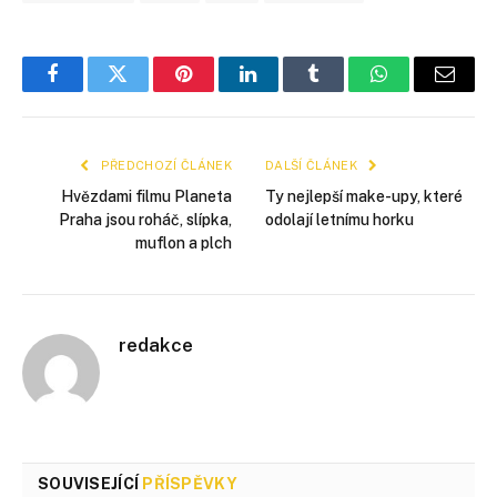
Facebook
Twitter
Pinterest
LinkedIn
Tumblr
WhatsApp
E-
mail
PŘEDCHOZÍ ČLÁNEK
DALŠÍ ČLÁNEK
Hvězdami filmu Planeta
Ty nejlepší make-upy, které
Praha jsou roháč, slípka,
odolají letnímu horku
muflon a plch
redakce
SOUVISEJÍCÍ
PŘÍSPĚVKY