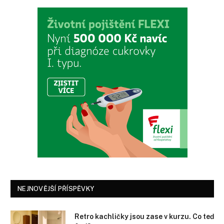
NEJNOVĚJŠÍ PŘÍSPĚVKY
Retro kachličky jsou zase v kurzu. Co teď