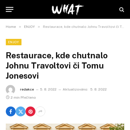
»
»
Home
ENJOY
Restaurace, kde chutnalo Johnu Travoltovi či Tomu Jonesovi
ENJOY
Restaurace, kde chutnalo
Johnu Travoltovi či Tomu
Jonesovi
redakce
5. 8. 2022
Aktualizováno:
5. 8. 2022
2 min Přečteno