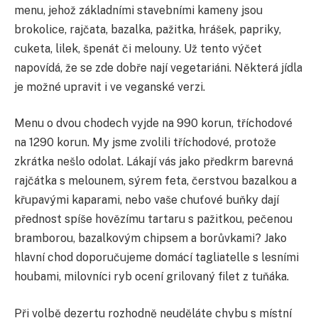
menu, jehož základními stavebními kameny jsou
brokolice, rajčata, bazalka, pažitka, hrášek, papriky,
cuketa, lilek, špenát či melouny. Už tento výčet
napovídá, že se zde dobře nají vegetariáni. Některá jídla
je možné upravit i ve veganské verzi.
Menu o dvou chodech vyjde na 990 korun, tříchodové
na 1290 korun. My jsme zvolili tříchodové, protože
zkrátka nešlo odolat. Lákají vás jako předkrm barevná
rajčátka s melounem, sýrem feta, čerstvou bazalkou a
křupavými kaparami, nebo vaše chuťové buňky dají
přednost spíše hovězímu tartaru s pažitkou, pečenou
bramborou, bazalkovým chipsem a borůvkami? Jako
hlavní chod doporučujeme domácí tagliatelle s lesními
houbami, milovníci ryb ocení grilovaný filet z tuňáka.
Při volbě dezertu rozhodně neuděláte chybu s místní