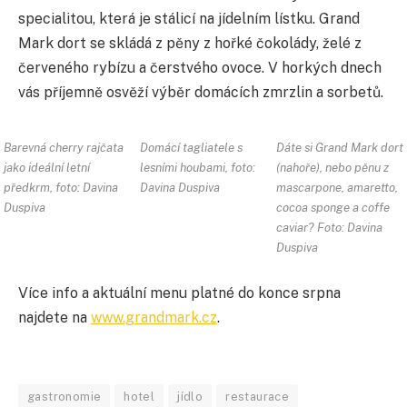
specialitou, která je stálicí na jídelním lístku. Grand
Mark dort se skládá z pěny z hořké čokolády, želé z
červeného rybízu a čerstvého ovoce. V horkých dnech
vás příjemně osvěží výběr domácích zmrzlin a sorbetů.
Barevná cherry rajčata
Domácí tagliatele s
Dáte si Grand Mark dort
jako ideální letní
lesními houbami, foto:
(nahoře), nebo pěnu z
předkrm, foto: Davina
Davina Duspiva
mascarpone, amaretto,
Duspiva
cocoa sponge a coffe
caviar? Foto: Davina
Duspiva
Více info a aktuální menu platné do konce srpna
najdete na
www.grandmark.cz
.
gastronomie
hotel
jídlo
restaurace