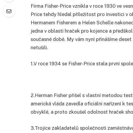
Firma Fisher-Price vznikla v roce 1930 ve ves
Price tehdy hledal příležitost pro investici v
Hermanem Fisherem a Helen Schelle nakonec za
jedna v oblasti hraček pro kojence a předškol
současné době. My vám nyní přinášíme deset zaj
netušili.
1.
V roce 1934 se Fisher-Price stala první spole
2.
Herman Fisher přišel s vlastní metodou test
americká vláda zavedla oficiální nařízení k te
obvyklé, a proto zkoušel odolnost hraček sho
3.
Trojice zakladatelů společnosti zaměstnáva