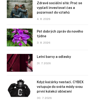
Zdravé sociální sítě: Proč se
vyplatí investovat čas a
pozornost do vztahů
4. 8. 2026
Pět dobrých zpráv do nového
týdne
3. 8. 2026
Letní barvy a odlesky
31. 7. 2026
Když kočárky nestačí. CYBEX
vstupuje do světa módy svou
první kolekcí oblečení
30. 7. 2026