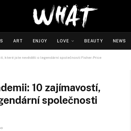
WS
ART
ENJOY
LOVE
BEAUTY
NEWS
tí, které jste nevěděli o legendární společnosti Fisher-Price
ndemii: 10 zajímavostí,
egendární společnosti
no