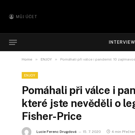
MŮJ ÚČET
INTERVIE
»
»
Home
ENJOY
Pomáhali při válce i pandemii: 10 zajímavos
ENJOY
Pomáhali při válce i pa
které jste nevěděli o l
Fisher-Price
Lucie Ferenc Drugdová
15. 7. 2020
4 min Přečte