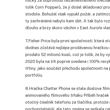
míčky za doprovodu nezaměnitelného mechani
tolik Corn Popperů, že jí došel skladovací pr
stodole. Bohužel však vypukl požár, a zatímc
ty zachráněné nebylo kam dát. A tak bylo rozh
dlouho a brzy skoro všichni v East Auroře vlas
7.
Fisher-Price byla první společností, která st
dodnes zůstává nejlépe prodávanou hračkou na
prodalo 52 milionů kusů, což je tolik, že by vy
2020 byla na trh poprvé uvedena i 100% recyk
třtiny, jako součást přechodu společnosti na 
portfoliu.
8.
Hračka Chatter Phone se stala doslova film
animovaného filmového trháku Příběh hraček 
otočný číselník telefonu za tlačítka, protože 
pochopitelnější, ale tato změna se setkala ce