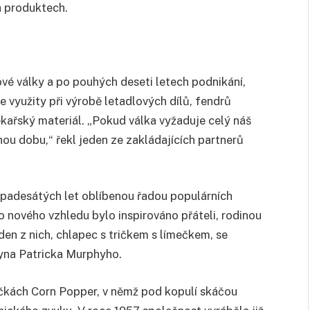
h produktech.
ové války a po pouhých deseti letech podnikání,
e využity při výrobě letadlových dílů, fendrů
ékařský materiál. „Pokud válka vyžaduje celý náš
u dobu,“ řekl jeden ze zakládajících partnerů
e padesátých let oblíbenou řadou populárních
 nového vzhledu bylo inspirováno přáteli, rodinou
den z nich, chlapec s tričkem s límečkem, se
syna Patricka Murphyho.
ečkách Corn Popper, v němž pod kopulí skáčou