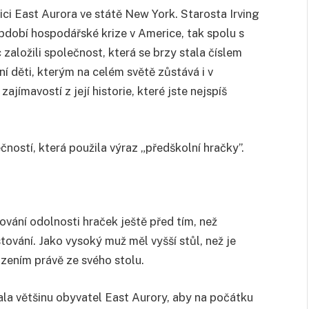
nici East Aurora ve státě New York. Starosta Irving
 období hospodářské krize v Americe, tak spolu s
ložili společnost, která se brzy stala číslem
ní děti, kterým na celém světě zůstává i v
ímavostí z její historie, které jste nejspíš
čností, která použila výraz „předškolní hračky”.
ování odolnosti hraček ještě před tím, než
stování. Jako vysoký muž měl vyšší stůl, než je
zením právě ze svého stolu.
la většinu obyvatel East Aurory, aby na počátku