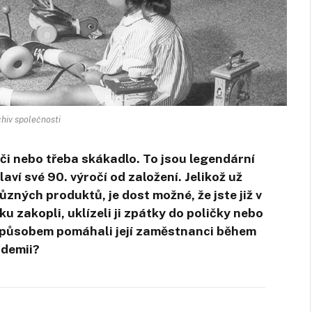
chiv společnosti
či nebo třeba skákadlo. To jsou legendární
laví své 90. výročí od založení. Jelikož už
různých produktů, je dost možné,
že jste již v
u zakopli, uklízeli ji zpátky do poličky nebo
ým způsobem pomáhali její zaměstnanci během
ndemii?