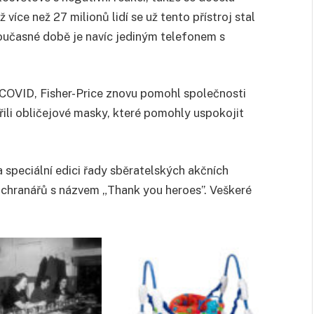
ž více než 27 milionů lidí se už tento přístroj stal
 současné době je navíc jediným telefonem s
COVID, Fisher-Price znovu pomohl společnosti
ořili obličejové masky, které pomohly uspokojit
 speciální edici řady sběratelských akčních
áchranářů s názvem „Thank you heroes”. Veškeré