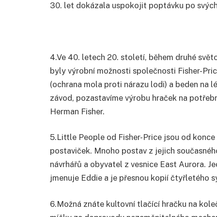
30. let dokázala uspokojit poptávku po svýc
4.
Ve 40. letech 20. století, během druhé svět
byly výrobní možnosti společnosti Fisher-Pric
(ochrana mola proti nárazu lodi) a beden na l
závod, pozastavíme výrobu hraček na potřebno
Herman Fisher.
5.
Little People od Fisher-Price jsou od konc
postaviček. Mnoho postav z jejich současného
návrhářů a obyvatel z vesnice East Aurora. Je
jmenuje Eddie a je přesnou kopií čtyřletého 
6.
Možná znáte kultovní tlačící hračku na kol