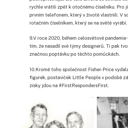
rychle vrátili zpět k otočnému číselníku. Pro ji
prvním telefonem, který v životě vlastnili. V
rotačním číselníkem, který se na světě vyrábí.
9.
V roce 2020, během celosvětové pandemie 
tím, že nasadil své týmy designerů. Ti pak tv
značnou poptávku po těchto pomůckách.
10.
Kromě toho společnost Fisher-Price vydala
figurek, postaviček Little People v podobě z
zisky jdou na #FirstRespondersFirst.