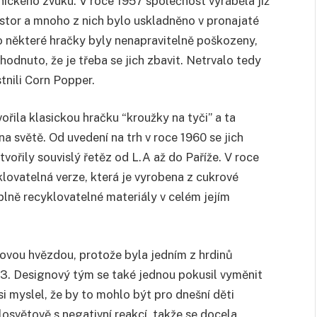
ckého zvuku. V roce 1957 společnost vyráběla již
ostor a mnoho z nich bylo uskladněno v pronajaté
o některé hračky byly nenapravitelně poškozeny,
odnuto, že je třeba se jich zbavit. Netrvalo tedy
tnili Corn Popper.
vořila klasickou hračku “kroužky na tyči” a ta
 světě. Od uvedení na trh v roce 1960 se jich
tvořily souvislý řetěz od L.A až do Paříže. V roce
lovatelná verze, která je vyrobena z cukrové
plně recyklovatelné materiály v celém jejím
ovou hvězdou, protože byla jedním z hrdinů
3. Designový tým se také jednou pokusil vyměnit
si myslel, že by to mohlo být pro dnešní děti
losvětově s negativní reakcí, takže se docela