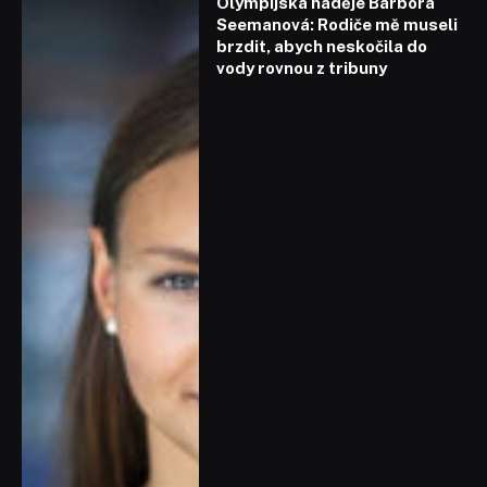
Olympijská naděje Barbora
Seemanová: Rodiče mě museli
brzdit, abych neskočila do
vody rovnou z tribuny