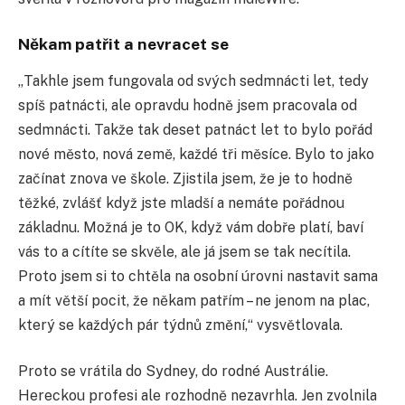
Někam patřit a nevracet se
„Takhle jsem fungovala od svých sedmnácti let, tedy
spíš patnácti, ale opravdu hodně jsem pracovala od
sedmnácti. Takže tak deset patnáct let to bylo pořád
nové město, nová země, každé tři měsíce. Bylo to jako
začínat znova ve škole. Zjistila jsem, že je to hodně
těžké, zvlášť když jste mladší a nemáte pořádnou
základnu. Možná je to OK, když vám dobře platí, baví
vás to a cítíte se skvěle, ale já jsem se tak necítila.
Proto jsem si to chtěla na osobní úrovni nastavit sama
a mít větší pocit, že někam patřím – ne jenom na plac,
který se každých pár týdnů změní,“ vysvětlovala.
Proto se vrátila do Sydney, do rodné Austrálie.
Hereckou profesi ale rozhodně nezavrhla. Jen zvolnila