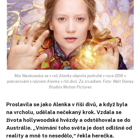
Mia Wasikowska se v roli Alenky objevila podruhé v roce 2016 v
pokračování s názvem Alenka v říši divů: Za zrcadlem. Foto: Walt Disney
Studios Motion Pictures
Proslavila se jako Alenka v říši divů, a když byla
na vrcholu, udělala nečekaný krok. Vzdala se
života hollywoodské hvězdy a odstěhovala se do
Austrálie. „Vnímání toho světa je dost odlišné od
reality a mně to nesedělo,“ řekla herečka.