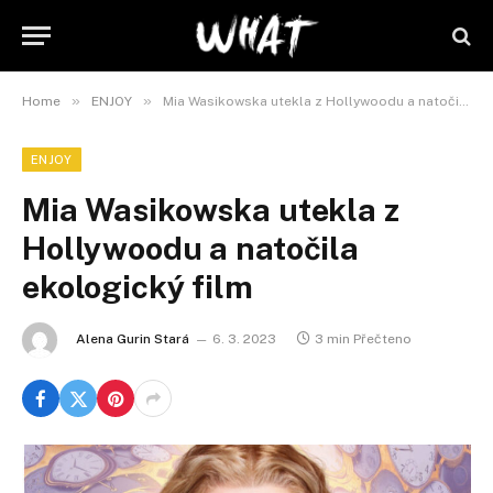
»
»
Home
ENJOY
Mia Wasikowska utekla z Hollywoodu a natočila ekologický film
ENJOY
Mia Wasikowska utekla z
Hollywoodu a natočila
ekologický film
Alena Gurin Stará
6. 3. 2023
3 min Přečteno