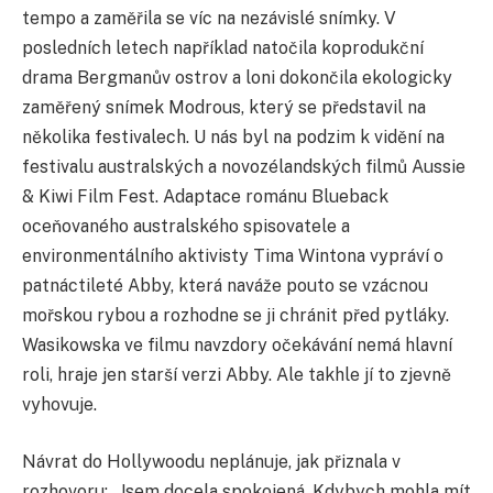
tempo a zaměřila se víc na nezávislé snímky. V
posledních letech například natočila koprodukční
drama Bergmanův ostrov a loni dokončila ekologicky
zaměřený snímek Modrous, který se představil na
několika festivalech. U nás byl na podzim k vidění na
festivalu australských a novozélandských filmů Aussie
& Kiwi Film Fest. Adaptace románu Blueback
oceňovaného australského spisovatele a
environmentálního aktivisty Tima Wintona vypráví o
patnáctileté Abby, která naváže pouto se vzácnou
mořskou rybou a rozhodne se ji chránit před pytláky.
Wasikowska ve filmu navzdory očekávání nemá hlavní
roli, hraje jen starší verzi Abby. Ale takhle jí to zjevně
vyhovuje.
Návrat do Hollywoodu neplánuje, jak přiznala v
rozhovoru: „Jsem docela spokojená. Kdybych mohla mít