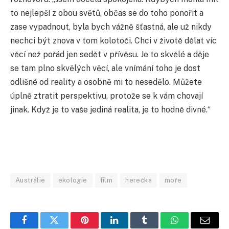
to nejlepší z obou světů, občas se do toho ponořit a
zase vypadnout, byla bych vážně šťastná, ale už nikdy
nechci být znova v tom kolotoči. Chci v životě dělat víc
věcí než pořád jen sedět v přívěsu. Je to skvělé a děje
se tam plno skvělých věcí, ale vnímání toho je dost
odlišné od reality a osobně mi to nesedělo. Můžete
úplně ztratit perspektivu, protože se k vám chovají
jinak. Když je to vaše jediná realita, je to hodně divné.“
Austrálie
ekologie
film
herečka
moře
Facebook
Twitter
Pinterest
LinkedIn
Tumblr
WhatsApp
E-