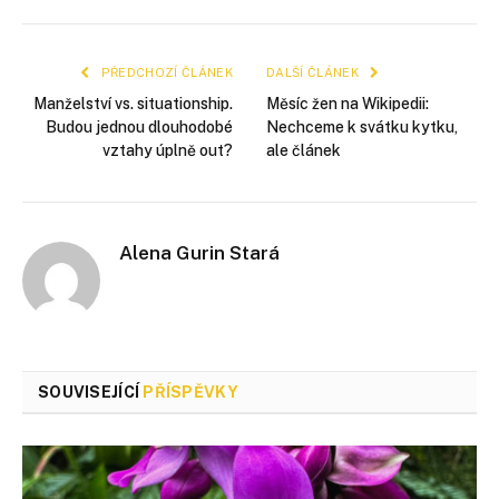
mail
PŘEDCHOZÍ ČLÁNEK
DALŠÍ ČLÁNEK
Manželství vs. situationship.
Měsíc žen na Wikipedii:
Budou jednou dlouhodobé
Nechceme k svátku kytku,
vztahy úplně out?
ale článek
Alena Gurin Stará
SOUVISEJÍCÍ
PŘÍSPĚVKY