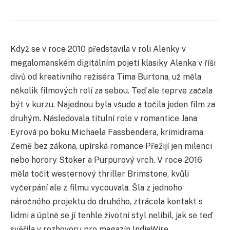
Když se v roce 2010 představila v roli Alenky v
megalomanském digitálním pojetí klasiky Alenka v říši
divů od kreativního režiséra Tima Burtona, už měla
několik filmových rolí za sebou. Teď ale teprve začala
být v kurzu. Najednou byla všude a točila jeden film za
druhým. Následovala titulní role v romantice Jana
Eyrová po boku Michaela Fassbendera, krimidrama
Země bez zákona, upírská romance Přežijí jen milenci
nebo horory Stoker a Purpurový vrch. V roce 2016
měla točit westernový thriller Brimstone, kvůli
vyčerpání ale z filmu vycouvala. Šla z jednoho
náročného projektu do druhého, ztrácela kontakt s
lidmi a úplně se jí tenhle životní styl nelíbil, jak se teď
svěřila v rozhovoru pro magazín IndieWire.