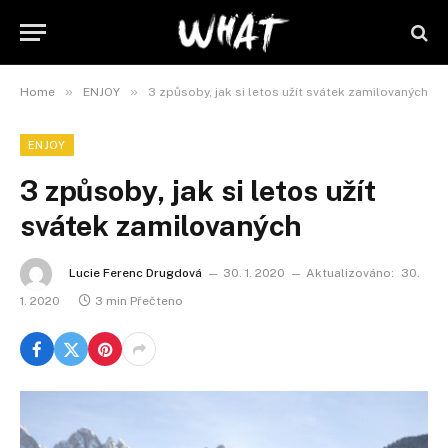
»
»
Home
ENJOY
3 způsoby, jak si letos užít svátek zamilovaných
ENJOY
3 způsoby, jak si letos užít
svátek zamilovaných
Lucie Ferenc Drugdová
30. 1. 2020
Aktualizováno:
30.
1. 2020
3 min Přečteno