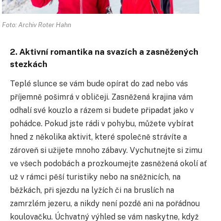
Foto: Archiv Roter Hahn
2. Aktivní romantika na svazích a zasněžených
stezkách
Teplé slunce se vám bude opírat do zad nebo vás
příjemně pošimrá v obličeji. Zasněžená krajina vám
odhalí své kouzlo a rázem si budete připadat jako v
pohádce. Pokud jste rádi v pohybu, můžete vybírat
hned z několika aktivit, které společně strávíte a
zároveň si užijete mnoho zábavy. Vychutnejte si zimu
ve všech podobách a prozkoumejte zasněžená okolí ať
už v rámci pěší turistiky nebo na sněžnicích, na
běžkách, při sjezdu na lyžích či na bruslích na
zamrzlém jezeru, a nikdy není pozdě ani na pořádnou
koulovačku. Úchvatný výhled se vám naskytne, když