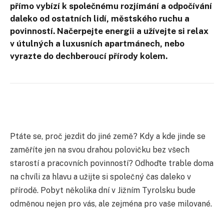
přímo vybízí k společnému rozjímání a odpočívání
daleko od ostatních lidí, městského ruchu a
povinností. Načerpejte energii a užívejte si relax
v útulných a luxusních apartmánech, nebo
vyrazte do dechberoucí přírody kolem.
Ptáte se, proč jezdit do jiné země? Kdy a kde jinde se
zaměříte jen na svou drahou polovičku bez všech
starostí a pracovních povinností? Odhoďte trable doma
na chvíli za hlavu a užijte si společný čas daleko v
přírodě. Pobyt několika dní v Jižním Tyrolsku bude
odměnou nejen pro vás, ale zejména pro vaše milované.