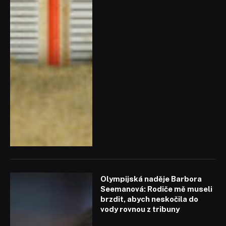
Olympijská naděje Barbora
Seemanová: Rodiče mě museli
brzdit, abych neskočila do
vody rovnou z tribuny