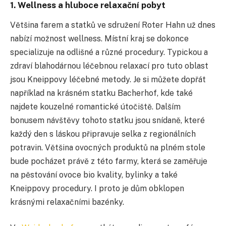
1. Wellness a hluboce relaxační pobyt
Většina farem a statků ve sdružení Roter Hahn už dnes
nabízí možnost wellness. Místní kraj se dokonce
specializuje na odlišné a různé procedury. Typickou a
zdraví blahodárnou léčebnou relaxací pro tuto oblast
jsou Kneippovy léčebné metody. Je si můžete dopřát
například na krásném statku
Bacherhof
,
kde také
najdete kouzelné romantické útočiště. Dalším
bonusem návštěvy tohoto statku jsou snídaně, které
každý den s láskou připravuje selka z regionálních
potravin. Většina ovocných produktů na plném stole
bude pocházet právě z této farmy, která se zaměřuje
na pěstování ovoce bio kvality, bylinky a také
Kneippovy procedury. I proto je dům obklopen
krásnými relaxačními bazénky.