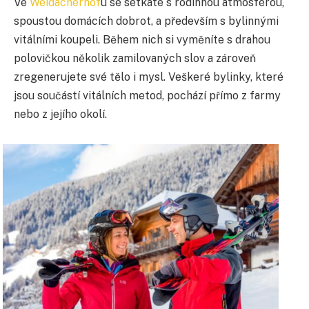
Ve
Weidacherhof
u
se setkáte s rodinnou atmosférou,
spoustou domácích dobrot, a především s bylinnými
vitálními koupeli. Během nich si vyměníte s drahou
polovičkou několik zamilovaných slov a zároveň
zregenerujete své tělo i mysl. Veškeré bylinky, které
jsou součástí vitálních metod, pochází přímo z farmy
nebo z jejího okolí.