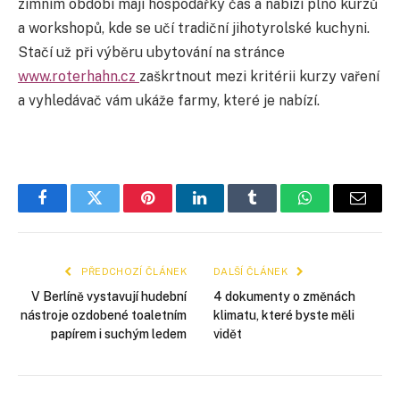
zimním období mají hospodářky čas a nabízí plno kurzů
a workshopů, kde se učí tradiční jihotyrolské kuchyni.
Stačí už při výběru ubytování na stránce
www.roterhahn.cz
zaškrtnout mezi kritérii kurzy vaření
a vyhledávač vám ukáže farmy, které je nabízí.
Facebook
Twitter
Pinterest
LinkedIn
Tumblr
WhatsApp
E-
mail
PŘEDCHOZÍ ČLÁNEK
DALŠÍ ČLÁNEK
V Berlíně vystavují hudební
4 dokumenty o změnách
nástroje ozdobené toaletním
klimatu, které byste měli
papírem i suchým ledem
vidět