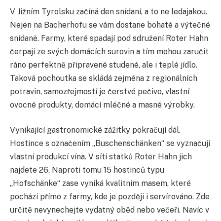
V Jižním Tyrolsku začíná den snídaní, a to ne ledajakou.
Nejen na Bacherhofu se vám dostane bohaté a výtečné
snídaně. Farmy, které spadají pod sdružení Roter Hahn
čerpají ze svých domácích surovin a tím mohou zaručit
ráno perfektně připravené studené, ale i teplé jídlo.
Taková pochoutka se skládá zejména z regionálních
potravin, samozřejmostí je čerstvé pečivo, vlastní
ovocné produkty, domácí mléčné a masné výrobky.
Vynikající gastronomické zážitky pokračují dál.
Hostince s označením „Buschenschänken“ se vyznačují
vlastní produkcí vína. V sítí statků Roter Hahn jich
najdete 26. Naproti tomu 15 hostinců typu
„Hofschänke“ zase vyniká kvalitním masem, které
pochází přímo z farmy, kde je později i servírováno. Zde
určitě nevynechejte vydatný oběd nebo večeři. Navíc v