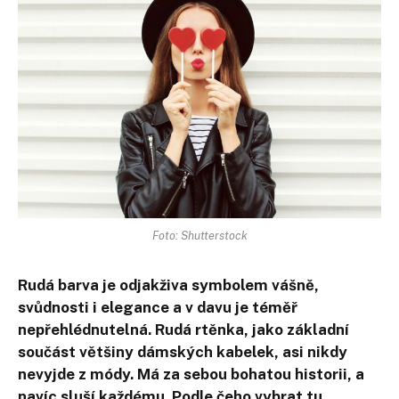
Foto: Shutterstock
Rudá barva je odjakživa symbolem vášně,
svůdnosti i elegance a v davu je téměř
nepřehlédnutelná. Rudá rtěnka, jako základní
součást většiny dámských kabelek, asi nikdy
nevyjde z módy. Má za sebou bohatou historii, a
navíc sluší každému. Podle čeho vybrat tu