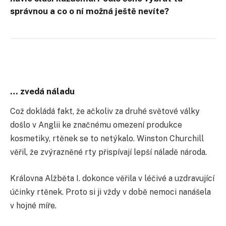
správnou a co o ní možná ještě nevíte?
… zvedá náladu
Což dokládá fakt, že ačkoliv za druhé světové války
došlo v Anglii ke značnému omezení produkce
kosmetiky, rtěnek se to netýkalo. Winston Churchill
věřil, že zvýrazněné rty přispívají lepší náladě národa.
Královna Alžběta I. dokonce věřila v léčivé a uzdravující
účinky rtěnek. Proto si ji vždy v době nemoci nanášela
v hojné míře.