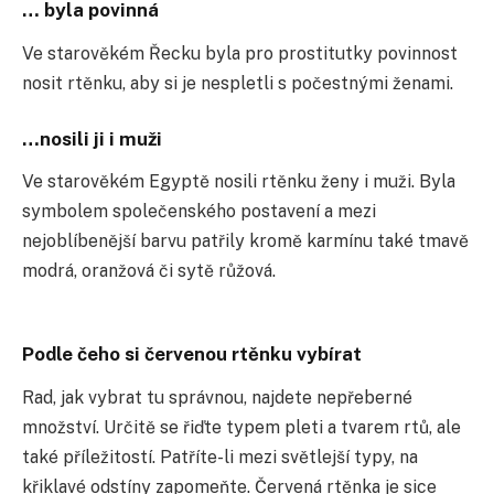
… byla povinná
Ve starověkém Řecku byla pro prostitutky povinnost
nosit rtěnku, aby si je nespletli s počestnými ženami.
…nosili ji i muži
Ve starověkém Egyptě nosili rtěnku ženy i muži. Byla
symbolem společenského postavení a mezi
nejoblíbenější barvu patřily kromě karmínu také tmavě
modrá, oranžová či sytě růžová.
Podle čeho si červenou rtěnku vybírat
Rad, jak vybrat tu správnou, najdete nepřeberné
množství. Určitě se řiďte typem pleti a tvarem rtů, ale
také příležitostí. Patříte-li mezi světlejší typy, na
křiklavé odstíny zapomeňte. Červená rtěnka je sice