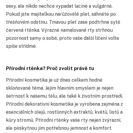
sexy, ale nikdo nechce vypadat lacině a vulgárně.
Pokud jste majitelkou narůžovělé plet, sáhněte po
třešňovém odstínu. Tmavou pleť zase podtrhne sytě
červená rtěnka. Výrazně namalované rty strhnou
pozornost samy o sobě, proto vaše další líčení volte
spíše střídmé.
Přírodní rtěnka? Proč zvolit právě tu
Přírodní kosmetika je už dnes celkem hodně
skloňované téma. Jejím hlavním smyslem je nejen
šetrnost k našemu tělu, ale také k životním prostředí.
Přírodní dekorativní kosmetika je vyrobena zejména z
esenciálních olejů, rostlinných extraktů, květů, listů a
kůry stromů. Přírodní rtěnky vaše rty nejen zvýrazní,
ale poskytnou jim potřebnou jemnost a komfort.