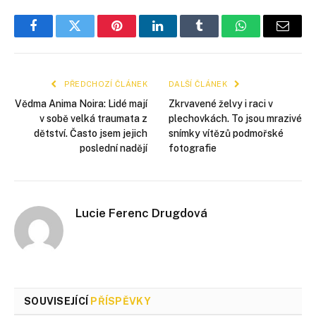
Facebook
Twitter
Pinterest
LinkedIn
Tumblr
WhatsApp
E-
mail
PŘEDCHOZÍ ČLÁNEK
DALŠÍ ČLÁNEK
Vědma Anima Noira: Lidé mají
Zkrvavené želvy i raci v
v sobě velká traumata z
plechovkách. To jsou mrazivé
dětství. Často jsem jejich
snímky vítězů podmořské
poslední nadějí
fotografie
Lucie Ferenc Drugdová
SOUVISEJÍCÍ
PŘÍSPĚVKY