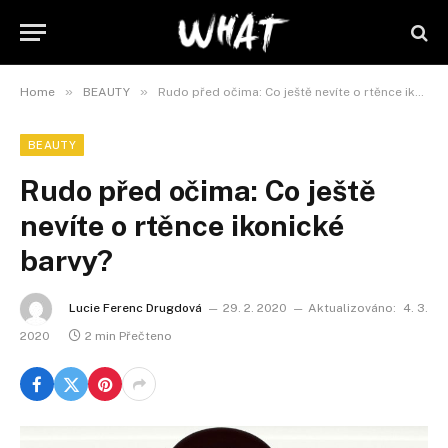
»
»
Home
BEAUTY
Rudo před očima: Co ještě nevíte o rtěnce ikonické barvy?
BEAUTY
Rudo před očima: Co ještě
nevíte o rtěnce ikonické
barvy?
Lucie Ferenc Drugdová
29. 2. 2020
Aktualizováno:
4. 3.
2020
2 min Přečteno