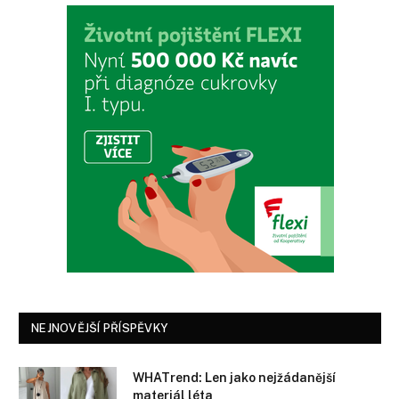
NEJNOVĚJŠÍ PŘÍSPĚVKY
WHATrend: Len jako nejžádanější
materiál léta