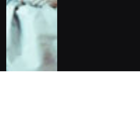
Kabelka poslední záchrany:
Pomoc proti stresu a úzkosti