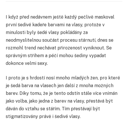
I když před nedávnem ještě každý pečlivě maskoval
první šedivé kadeře barvami na vlasy, protože v
minulosti byly šedé vlasy pokládány za
neodmyslitelnou součást procesu stárnutí, dnes se
rozmohl trend nechávat přirozenost vyniknout. Se
správným střihem a péčí mohou šediny vypadat
dokonce velmi sexy.
I proto je s hrdostí nosí mnoho mladých žen, pro které
je šedá barva na vlasech jen další z mnoha možných
barev. Díky tomu, že je tento odstín stále více vnímán
jako volba, jako jedna z barev na vlasy, přestává být
dáván do vztahu se stářím. Tím přestávají být
stigmatizovány právě i šedivé vlasy.