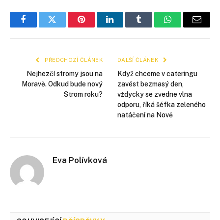
Facebook
Twitter
Pinterest
LinkedIn
Tumblr
WhatsApp
E-
mail
PŘEDCHOZÍ ČLÁNEK
DALŠÍ ČLÁNEK
Nejhezčí stromy jsou na
Když chceme v cateringu
Moravě. Odkud bude nový
zavést bezmasý den,
Strom roku?
vždycky se zvedne vlna
odporu, říká šéfka zeleného
natáčení na Nově
Eva Polívková