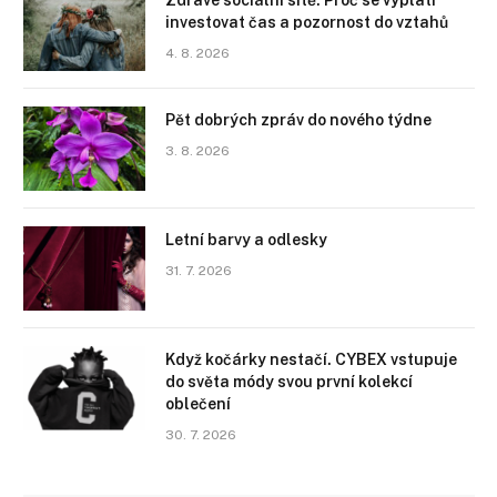
Zdravé sociální sítě: Proč se vyplatí
investovat čas a pozornost do vztahů
4. 8. 2026
Pět dobrých zpráv do nového týdne
3. 8. 2026
Letní barvy a odlesky
31. 7. 2026
Když kočárky nestačí. CYBEX vstupuje
do světa módy svou první kolekcí
oblečení
30. 7. 2026