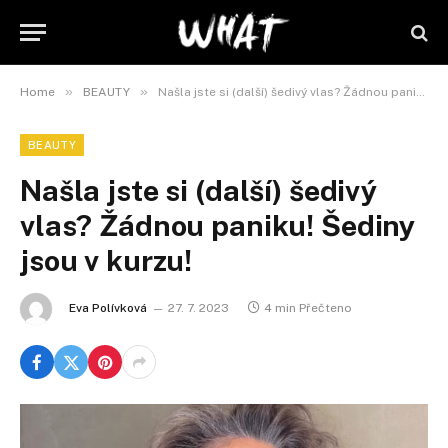
»
»
Home
BEAUTY
Našla jste si (další) šedivý vlas? Žádnou paniku! Šediny jsou v kurzu!
BEAUTY
Našla jste si (další) šedivý
vlas? Žádnou paniku! Šediny
jsou v kurzu!
Eva Polívková
27. 7. 2023
4 min Přečteno