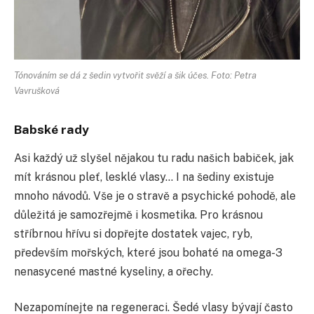
Tónováním se dá z šedin vytvořit svěží a šik účes. Foto: Petra
Vavrušková
Babské rady
Asi každý už slyšel nějakou tu radu našich babiček, jak
mít krásnou pleť, lesklé vlasy… I na šediny existuje
mnoho návodů. Vše je o stravě a psychické pohodě, ale
důležitá je samozřejmě i kosmetika. Pro krásnou
stříbrnou hřívu si dopřejte dostatek vajec, ryb,
především mořských, které jsou bohaté na omega-3
nenasycené mastné kyseliny, a ořechy.
Nezapomínejte na regeneraci. Šedé vlasy bývají často