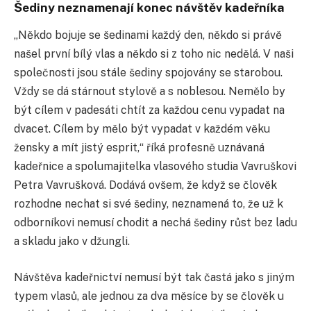
Šediny neznamenají konec návštěv kadeřníka
„Někdo bojuje se šedinami každý den, někdo si právě
našel první bílý vlas a někdo si z toho nic nedělá. V naši
společnosti jsou stále šediny spojovány se starobou.
Vždy se dá stárnout stylově a s noblesou. Nemělo by
být cílem v padesáti chtít za každou cenu vypadat na
dvacet. Cílem by mělo být vypadat v každém věku
žensky a mít jistý esprit,“ říká profesně uznávaná
kadeřnice a spolumajitelka vlasového studia Vavruškovi
Petra Vavrušková. Dodává ovšem, že když se člověk
rozhodne nechat si své šediny, neznamená to, že už k
odborníkovi nemusí chodit a nechá šediny růst bez ladu
a skladu jako v džungli.
Návštěva kadeřnictví nemusí být tak častá jako s jiným
typem vlasů, ale jednou za dva měsíce by se člověk u