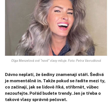
Olga Menzelová své "nové" vlasy miluje. Foto: Petra Vavrušková
Dávno neplatí, že šediny znamenají stáří. Šedivá
je momentálně in. Takže pokud se řadíte mezi ty,
co začínají, jak se lidově říká, stříbrnět, vůbec
nezoufejte. Pořád budete trendy. Jen je třeba o
takové vlasy správně pečovat.