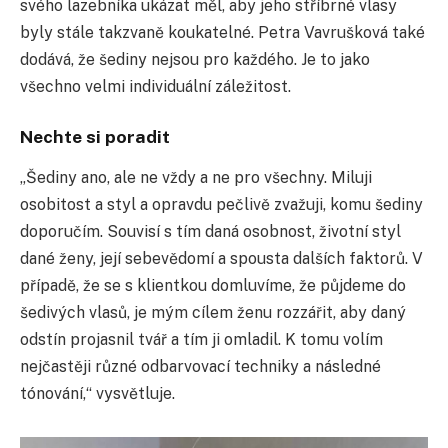
svého lazebníka ukázat měl, aby jeho stříbrné vlasy
byly stále takzvaně koukatelné. Petra Vavrušková také
dodává, že šediny nejsou pro každého. Je to jako
všechno velmi individuální záležitost.
Nechte si poradit
„Šediny ano, ale ne vždy a ne pro všechny. Miluji
osobitost a styl a opravdu pečlivě zvažuji, komu šediny
doporučím. Souvisí s tím daná osobnost, životní styl
dané ženy, její sebevědomí a spousta dalších faktorů. V
případě, že se s klientkou domluvíme, že půjdeme do
šedivých vlasů, je mým cílem ženu rozzářit, aby daný
odstín projasnil tvář a tím ji omladil. K tomu volím
nejčastěji různé odbarvovací techniky a následné
tónování,“ vysvětluje.