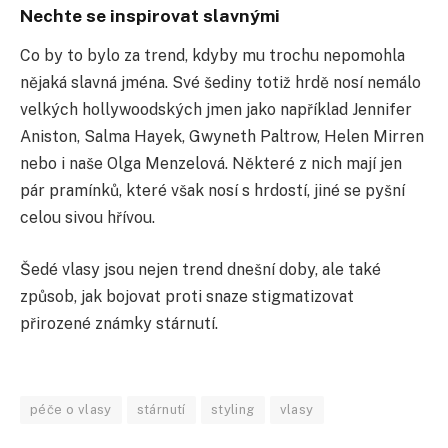
Nechte se inspirovat slavnými
Co by to bylo za trend, kdyby mu trochu nepomohla
nějaká slavná jména. Své šediny totiž hrdě nosí nemálo
velkých hollywoodských jmen jako například Jennifer
Aniston, Salma Hayek, Gwyneth Paltrow, Helen Mirren
nebo i naše Olga Menzelová. Některé z nich mají jen
pár pramínků, které však nosí s hrdostí, jiné se pyšní
celou sivou hřívou.
Šedé vlasy jsou nejen trend dnešní doby, ale také
způsob, jak bojovat proti snaze stigmatizovat
přirozené známky stárnutí.
péče o vlasy
stárnutí
styling
vlasy