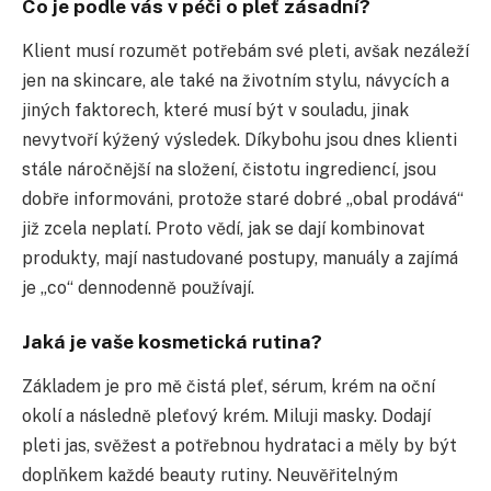
Co je podle vás v péči o pleť zásadní?
Klient musí rozumět potřebám své pleti, avšak nezáleží
jen na skincare, ale také na životním stylu, návycích a
jiných faktorech, které musí být v souladu, jinak
nevytvoří kýžený výsledek. Díkybohu jsou dnes klienti
stále náročnější na složení, čistotu ingrediencí, jsou
dobře informováni, protože staré dobré „obal prodává“
již zcela neplatí. Proto vědí, jak se dají kombinovat
produkty, mají nastudované postupy, manuály a zajímá
je „co“ dennodenně používají.
Jaká je vaše kosmetická rutina?
Základem je pro mě čistá pleť, sérum, krém na oční
okolí a následně pleťový krém. Miluji masky. Dodají
pleti jas, svěžest a potřebnou hydrataci a měly by být
doplňkem každé beauty rutiny. Neuvěřitelným