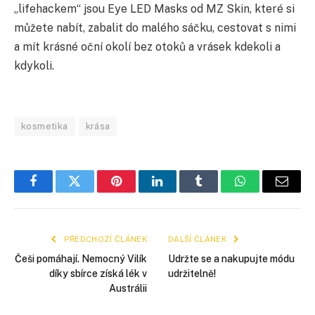
„lifehackem“ jsou Eye LED Masks od MZ Skin, které si
můžete nabít, zabalit do malého sáčku, cestovat s nimi
a mít krásné oční okolí bez otoků a vrásek kdekoli a
kdykoli.
kosmetika
krása
Facebook
Twitter
Pinterest
LinkedIn
Tumblr
WhatsApp
E-
mail
PŘEDCHOZÍ ČLÁNEK
DALŠÍ ČLÁNEK
Češi pomáhají. Nemocný Vilík
Udržte se a nakupujte módu
díky sbírce získá lék v
udržitelně!
Austrálii