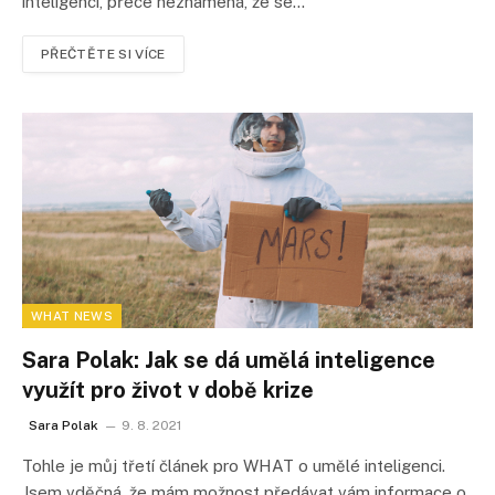
inteligenci, přece neznamená, že se…
PŘEČTĚTE SI VÍCE
WHAT NEWS
Sara Polak: Jak se dá umělá inteligence
využít pro život v době krize
Sara Polak
9. 8. 2021
Tohle je můj třetí článek pro WHAT o umělé inteligenci.
Jsem vděčná, že mám možnost předávat vám informace o