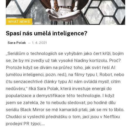
WHAT NEWS
Spasí nás umělá inteligence?
Sara Polak
1. 4. 2021
„Seriálům o technologiích se vyhýbám jako čert kříži, bojím
se, že by mi zvedly už tak vysoké hladiny kortizolu. Proč?
Protože když se dívám na průřez toho, jak svět řeší AI
(umělou inteligenci, pozn. red.), na filmy typu I, Robot, nebo
čtu senzacechtivé články typu AI nám ovládá mysl!, cítím
nedůvěru,“ říká Sara Polak, která investuje energii do
popularizace a demystifikace této technologie. I když
jsem se zařekla, že to nebudu sledovat, po hodině dílu
seriálu Black Mirror se mě kamarádi ptali, jak se mi to líbilo.
Chudáci si vyslechli přednášku o tom, jací jsou v Netflixu
prodejní PR týpci,…