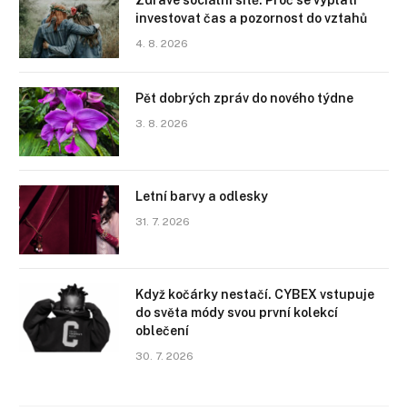
Zdravé sociální sítě: Proč se vyplatí
investovat čas a pozornost do vztahů
4. 8. 2026
Pět dobrých zpráv do nového týdne
3. 8. 2026
Letní barvy a odlesky
31. 7. 2026
Když kočárky nestačí. CYBEX vstupuje
do světa módy svou první kolekcí
oblečení
30. 7. 2026