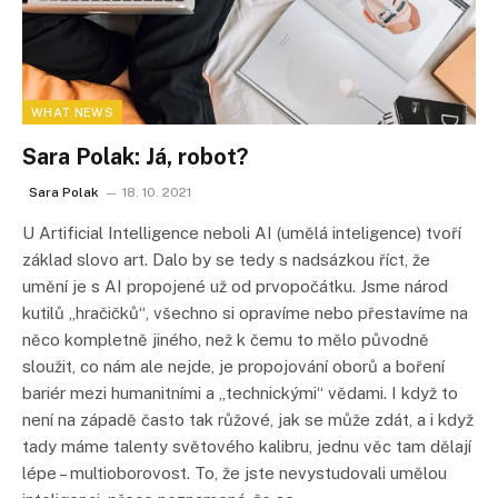
WHAT NEWS
Sara Polak: Já, robot?
Sara Polak
18. 10. 2021
U Artificial Intelligence neboli AI (umělá inteligence) tvoří
základ slovo art. Dalo by se tedy s nadsázkou říct, že
umění je s AI propojené už od prvopočátku. Jsme národ
kutilů „hračičků“, všechno si opravíme nebo přestavíme na
něco kompletně jiného, než k čemu to mělo původně
sloužit, co nám ale nejde, je propojování oborů a boření
bariér mezi humanitními a „technickými“ vědami. I když to
není na západě často tak růžové, jak se může zdát, a i když
tady máme talenty světového kalibru, jednu věc tam dělají
lépe – multioborovost. To, že jste nevystudovali umělou