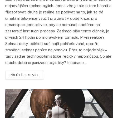
nejnovějších technologiích. Jedna věc je ale o tom básnit a
filozofovat, druhá je reálně se podívat na to, jak se dá
umělá inteligence využít pro život v době krize, pro
emancipaci jednotlivce, aby se nemusel spoléhat na
zastaralé instituční procesy. Zatímco píšu tento článek, je
prvních 24 hodin po moravském tornádu. První reakce?
Sehnat deky, odklidit suť, najít pohřešované, opatřit
zraněné, sehnat peníze na obnovu. Přes to nejede vlak –
tady žádné technooptimistické řečičky nepomůžou. Co ale
dlouhodobá organizace logistiky? Inspirace…
PŘEČTĚTE SI VÍCE