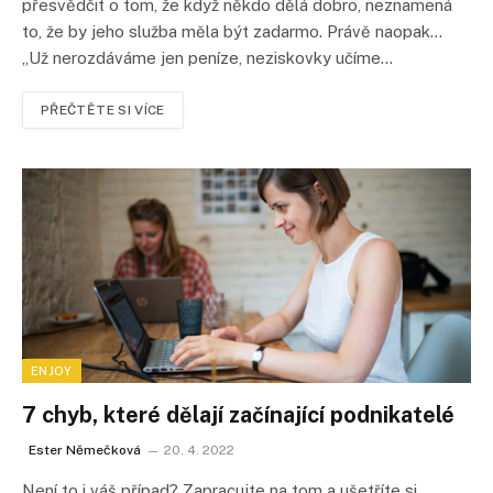
přesvědčit o tom, že když někdo dělá dobro, neznamená
to, že by jeho služba měla být zadarmo. Právě naopak…
„Už nerozdáváme jen peníze, neziskovky učíme…
PŘEČTĚTE SI VÍCE
ENJOY
7 chyb, které dělají začínající podnikatelé
Ester Němečková
20. 4. 2022
Není to i váš případ? Zapracujte na tom a ušetříte si