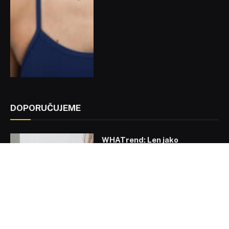
DOPORUČUJEME
WHATrend: Len jako
nejžádanější materiál léta