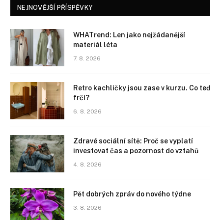
NEJNOVĚJŠÍ PŘÍSPĚVKY
WHATrend: Len jako nejžádanější
materiál léta
7. 8. 2026
Retro kachličky jsou zase v kurzu. Co teď
frčí?
6. 8. 2026
Zdravé sociální sítě: Proč se vyplatí
investovat čas a pozornost do vztahů
4. 8. 2026
Pět dobrých zpráv do nového týdne
3. 8. 2026