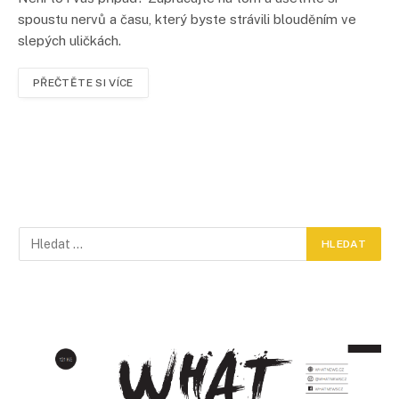
spoustu nervů a času, který byste strávili blouděním ve
slepých uličkách.
PŘEČTĚTE SI VÍCE