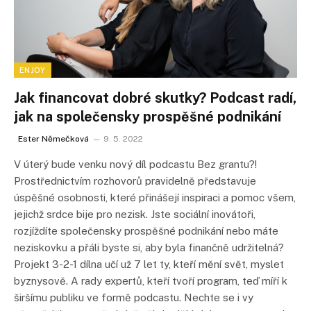
ENJOY
Jak financovat dobré skutky? Podcast radí,
jak na společensky prospěšné podnikání
Ester Němečková
9. 5. 2022
V úterý bude venku nový díl podcastu Bez grantu?!
Prostřednictvím rozhovorů pravidelně představuje
úspěšné osobnosti, které přinášejí inspiraci a pomoc všem,
jejichž srdce bije pro nezisk. Jste sociální inovátoři,
rozjíždíte společensky prospěšné podnikání nebo máte
neziskovku a přáli byste si, aby byla finančně udržitelná?
Projekt 3-2-1 dílna učí už 7 let ty, kteří mění svět, myslet
byznysově. A rady expertů, kteří tvoří program, teď míří k
širšímu publiku ve formě podcastu. Nechte se i vy